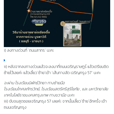
i) ลงทางด่วนที่ `ถนนสาทร` นะคะ
ii) หลังจากลงทางด่วนแล้วจะลงมาที่ถนนเจริญราษฎร์ แล้วเตรียมชิด
ซ้ายไว้เลยค่ะ แล้วเลี้ยว`ซ้าย`เข้า `เส้นทางลัด เจริญกรุง 57` นะคะ
จะผ่าน โรงเรียนนิพัทธ์วิทยา ทางซ้ายมือ
โรงเรียนโกศลภัทรวิทย์, โรงเรียนสตรีศรีสุริโยทัย , และ มหาวิทยาลัย
เทคโนโลยีราชมงคลกรุงเทพ ทางขวามือ นะคะ
iii) ขับจนสุดซอยเจริญกรุง 57 เลยค่ะ จากนั้นเลี้ยว`ซ้าย`อีกครั้ง เข้า
ถนนเจริญกรุง