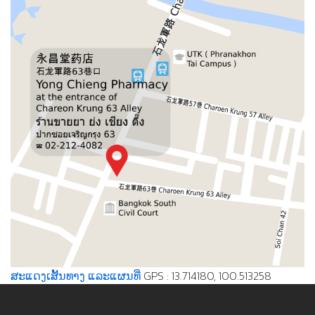
ສະແດງເສັ້ນທາງ ແລະແຜນທີ່
GPS : 13.714180, 100.513258