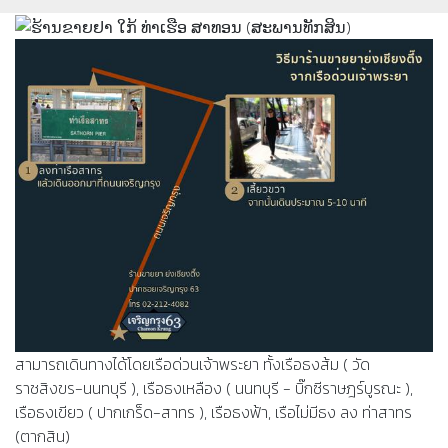
สามารถเดินทางได้โดยเรือด่วนเจ้าพระยา ทั้งเรือธงส้ม ( วัด
ราชสิงขร-นนทบุรี ), เรือธงเหลือง ( นนทบุรี - บิ๊กซีราษฎร์บูรณะ ),
เรือธงเขียว ( ปากเกร็ด-สาทร ), เรือธงฟ้า, เรือไม่มีธง ลง ท่าสาทร
(ตากสิน)