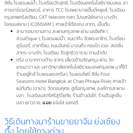
ซีซั่น โรงแรมแม่น้ำ, โรงเรียนวัดสุทธิ, โรงเรียนเทคโนโลยีราชมงคล, อา
คารชาร์เตอร์สแควร์, อาคาร TCC โรงพยาบาลเซ็นต์หลุยส์, โรงเรียน
กรุงเทพคริสเตียน, CAT telecom กสท, ไปรษณีย์กลาง บางรัก,
ไอคอนสยาม ( ICONSIAM ), ศาลเจ้าไต้ฮงกง สาทร, เป็นต้น
สามารถมาตามทาง สะพานกรุงเทพ ผ่าน เอเชียทีค (
AsiaTique ), โรงแรมแม่น้ำ, จนมาถึง วัดพระยาไกร, โรงเรียน
ชูร์เบอรี่, ชาเทรี่ยม, ถนนจันทน์ มาจนถึง คอนโด เดอะ สเตชั่น
สาทร-บางรัก, โรงเรียน วัดสุทธิวราราม ตามลำดับ
หรือ มาจากทางด้าน สาทร เลี้ยวเข้าเจริญกรุง ผ่าน วัด
ยานนาวา และ มหาวิทยาลัยเทคโนโลยีราชมงคลกรุงเทพ มาก็ได้
ร้านอยู่ใกล้ โรงแรมแชงกรีลา, โรงแรมโฟร์ ซีซั่น Four
Seasons Hotel Bangkok at Chao Phraya River, ศาลเจ้า
แม่ทับทิม (อาม่า), วัดดอนกุศล, อู่เรือกรุงเทพ, องค์การสะพาน
ปลา , โรงเรียนสตรีศรีสุริโยทัย, ร้านข้าวมันไก่, ร้านฮ้งลูกชิ้น
ปลา เยาวราช, ແລະ แจ่มใส เบเกอรี่
วิธีเดินทางมาร้านขายยาจีน ย่งเชียง
ตึ๊ง โดยใช้ทางด่วน