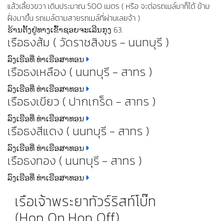
แล้วเลี้ยวขวา เดินประมาณ 500 เมตร ( หรือ จะต่อรถเมล์มาก็ได้ ข้าม
ฝั่งมาขึ้น รถเมล์ตามสายรถเมล์ที่ผ่านเลยจ้า )
ຮ້ານຕັ້ງຢູ່ທາງເຂົ້າຊອຍຈະເລີນກຸງ 63.
เรือธงส้ม ( วัดราชสิงขร - นนทบุรี )
ລົງເຮືອທີ່ ທ່າເຮືອສາທອນ
เรือธงเหลือง ( นนทบุรี - สาทร )
ລົງເຮືອທີ່ ທ່າເຮືອສາທອນ
เรือธงเขียว ( ปากเกร็ด - สาทร )
ລົງເຮືອທີ່ ທ່າເຮືອສາທອນ
เรือธงสีแดง ( นนทบุรี - สาทร )
ລົງເຮືອທີ່ ທ່າເຮືອສາທອນ
เรือธงทอง ( นนทบุรี - สาทร )
ລົງເຮືອທີ່ ທ່າເຮືອສາທອນ
เรือเจ้าพระยาทัวร์ริสท์โบ๊ท
(Hop On Hop Off)