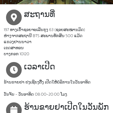
ສະຖານທີ່
197 ທາງເຂົ້າຊອຍຈະເລີນກຸງ 63 (ຊອຍສະໝານມິດ)
ຫ່າງຈາກສະຖານີ BTS ສະພານທັກສິນ 500 ແມັດ
ແຂວງຢານນາວາ
ເຂດສາທອນ
ບາງກອກ 10120
ເວລາເປີດ
ຮ້ານຂາຍຢາ ຢງເຊີຍງຕຶ໊ງ ເປີດໃຫ້ບໍລິການໃນວັນອາທິດ
ວັນຈັນ - ວັນອາທິດ 08:00-20:00 ໂມງ.
ຮ້ານຂາຍຢາເປີດໃນວັນພັກ