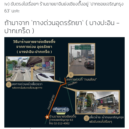
iv) ขับตรงไปเรื่อยๆ ร้านขายยาจีนย่งเชียงตึ๊งอยู่ `ปากซอยเจริญกรุง
63` นะคะ
ถ้ามาจาก `ทางด่วนอุดรรัถยา` ( บางปะอิน -
ปากเกร็ด )