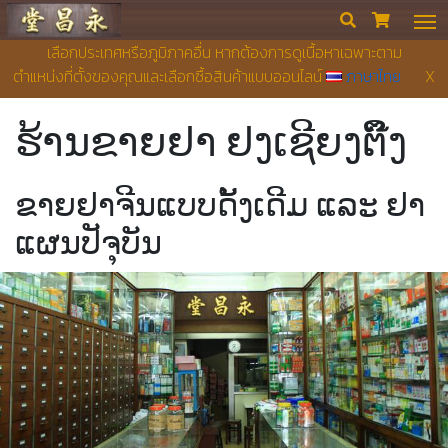
ຮ້ານຂາຍຢາ ຢງເຊີຍງຕຶ໊ງ


เลือกประเทศหรือภูมิภาคอื่น หากต้องการดูเนื้อหาเฉพาะตาม
ตำแหน่งที่ตั้งของคุณและเลือกซื้อสินค้าแบบออนไลน์
ภาษาไทย
X
ຮ້ານຂາຍຢາ ຢງເຊີຍງຕຶ໊ງ
ຂາຍຢາຈີນແບບດັ້ງເດີມ ແລະ ຢາ
ແຜນປັຈຸບັນ