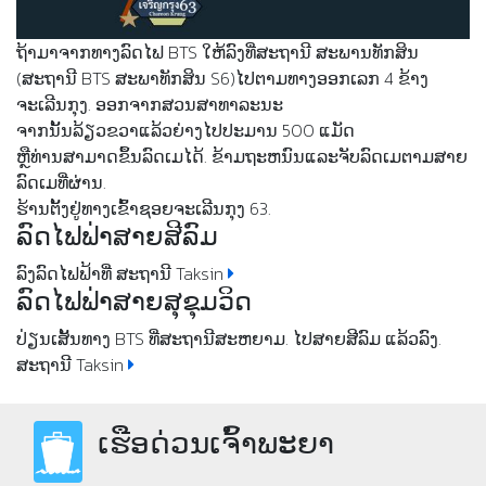
ຖ້າມາຈາກທາງລົດໄຟ BTS ໃຫ້ລົງທີ່ສະຖານີ ສະພານທັກສິນ
(ສະຖານີ BTS ສະພາທັກສິນ S6)ໄປຕາມທາງອອກເລກ 4 ຂ້າງ
ຈະເລີນກຸງ. ອອກຈາກສວນສາທາລະນະ
ຈາກນັ້ນລ້ຽວຂວາແລ້ວຍ່າງໄປປະມານ 500 ແມັດ
ຫຼືທ່ານສາມາດຂຶ້ນລົດເມໄດ້. ຂ້າມຖະຫນົນແລະຈັບລົດເມຕາມສາຍ
ລົດເມທີ່ຜ່ານ.
ຮ້ານຕັ້ງຢູ່ທາງເຂົ້າຊອຍຈະເລີນກຸງ 63.
ລົດໄຟຟ່າສາຍສີລົມ
ລົງລົດໄຟຟ້າທີ່ ສະຖານີ Taksin
ລົດໄຟຟ່າສາຍສຸຂຸມວິດ
ປ່ຽນເສັ້ນທາງ BTS ທີ່ສະຖານີສະຫຍາມ. ໄປສາຍສີລົມ ແລ້ວລົງ.
ສະຖານີ Taksin
ເຮືອ​ດ່ວນ​ເຈົ້າ​ພະ​ຍາ