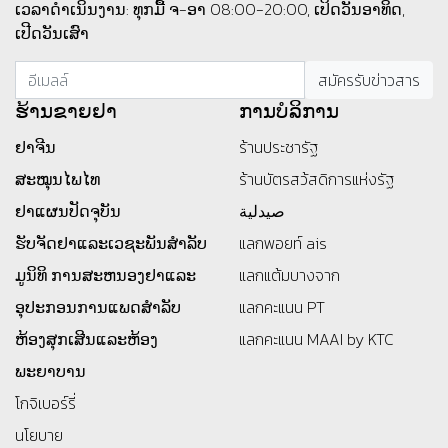
ເວລາດຳເນິນງານ: ທຸກມື້ ຈ-ອາ 08:00-20:00, ເປິດວັນອາທິດ,
ເປີດວັນເສົາ
ຮ້ານ​ຂາຍ​ຢາ
ການບໍລິການ
ຢາຈີນ
ร้านประชารัฐ
ສະໝຸນໄພໄທ
ร้านบัตรสว้สดิการแห่งรัฐ
ຢາແຜນປັດຈຸບັນ
صيدلية
ຮັບຈັດຢາແລະເວຊະພັນສໍາລັບ
แลกพอยท์ ais
ມູນິທິ
ການສະຫນອງຢາແລະ
แลกแต้มบางจาก
ອຸປະກອນການແພດສໍາລັບ
แลกคะแนน PT
ຫ້ອງສຸກເສີນແລະຫ້ອງ
แลกคะแนน MAAI by KTC
ພະຍາບານ
โกจิเบอร์รี่
นโยบาย