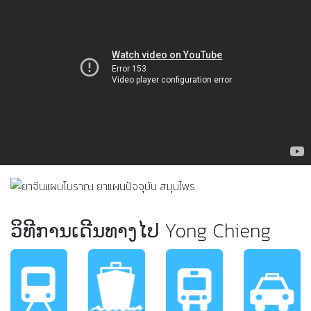
ວິທີການເດີນທາງໄປ Yong Chieng