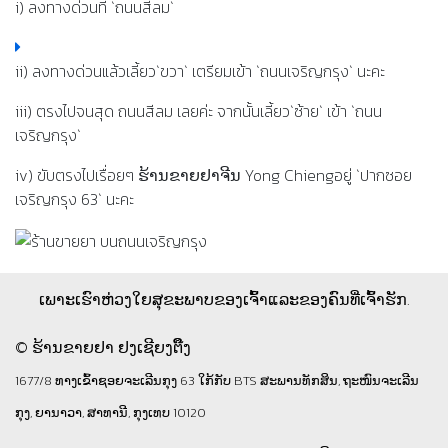
i) ลงทางด่วนที่ `ถนนสีลม`
ii) ลงทางด่วนแล้วเลี้ยว`ขวา` เตรียมเข้า `ถนนเจริญกรุง` นะคะ
iii) ตรงไปจนสุด ถนนสีลม เลยค่ะ จากนั้นเลี้ยว`ซ้าย` เข้า `ถนน
เจริญกรุง`
iv) ขับตรงไปเรื่อยๆ ຮ້ານຂາຍຢາຈີນ Yong Chiengอยู่ `ปากซอย
เจริญกรุง 63` นะคะ
ເພາະເຮົາຫ່ວງໃຍສຸຂະພາບຂອງເຈົ້າແລະຂອງຄົນທີ່ເຈົ້າຮັກ.
© ຮ້ານຂາຍຢາ ຢງເຊີຍງຕຶ໊ງ
1677/8 ທາງເຂົ້າຊອຍຈະເລີນກຸງ 63 ໃກ້ກັບ BTS ສະພານທັກສິນ, ຖະໜົນຈະເລີນ
ກຸງ, ຍານາວາ, ສາທານີ, ກຸງເທບ 10120