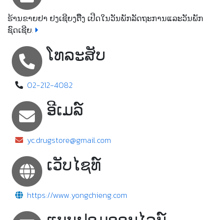
ຮ້ານຂາຍຢາ ຢງເຊີຍງຕຶ໊ງ ເປີດໃນວັນພັກລັດຖະການແລະວັນພັກ
ຊົດເຊີຍ.
ໂທລະສັບ
02-212-4082
ອີເມລ໌
yc.drugstore@gmail.com
ເວັບໄຊທ໌
https://www.yongchieng.com