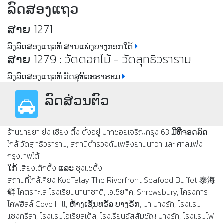
ລົດສອງແຖວ
ສາຍ 1271
ລົງລົດສອງແຖວທີ່ ສານແພ່ງບາງກອກໃຕ້
ສາຍ 1279 : วัดดอกไม้ - วัดสุทธิวราราม
ລົງລົດສອງແຖວທີ່ ວັດສຸທິວະຣາຣະມ
ລົດສ່ວນຕົວ
ร้านขายยา ย่ง เชียง ตึ๊ง ตั้งอยู่ ปากซอยเจริญกรุง 63 ມີທີ່ຈອດລົດ
ใกล้ วัดสุทธิวราราม, สถานีตำรวจดับเพลิงยานนาวา และ ศาลแพ่ง
กรุงเทพใต้
ໃກ້ เสี่ยงเต็กตึ๊ง ແລະ ชุงแซตึ๊ง
สถานที่ใกล้เคียง KodTalay The Riverfront Seafood Buffet 泰海
鲜 โคตรทะเล โรงเรียนนานาชาติ, เอเชียทีค, Shrewsbury, โครงการ
โคฟฮิลล์ Cove Hill, ຫ້າງເຊັນທຣັລ ບາງຣັກ, มา บางรัก, โรงแรม
แชงกรีล่า, โรงแรมโอเรียลเต็ล, โรงเรียนอัสสัมชัญ บางรัก, โรงแรมโฟ