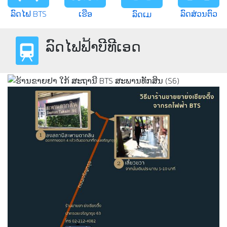
ລົດໄຟ BTS
ເຮືອ
ລົດສ່ວນຕົວ
ລົດເມ
ລົດໄຟຟ້າບີທີເອດ