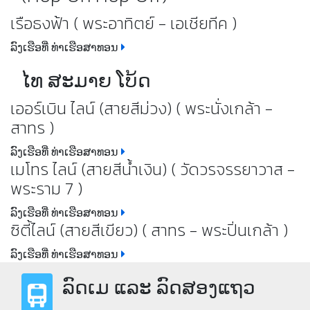
เรือธงฟ้า ( พระอาทิตย์ - เอเชียทีค )
ລົງເຮືອທີ່ ທ່າເຮືອສາທອນ
ໄທ ສະມາຍ ໂບ້ດ
เออร์เบิน ไลน์ (สายสีม่วง) ( พระนั่งเกล้า -
สาทร )
ລົງເຮືອທີ່ ທ່າເຮືອສາທອນ
เมโทร ไลน์ (สายสีน้ำเงิน) ( วัดวรจรรยาวาส -
พระราม 7 )
ລົງເຮືອທີ່ ທ່າເຮືອສາທອນ
ซิตี้ไลน์ (สายสีเขียว) ( สาทร - พระปิ่นเกล้า )
ລົງເຮືອທີ່ ທ່າເຮືອສາທອນ
ລົດເມ ແລະ ລົດສອງແຖວ