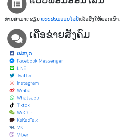
ແບບຟອມອອນໄລນ໌
ທ່ານສາມາດຂຽນ
ແບບຟອມອອນໄລນ໌
ແລ້ວສົ່ງໃຫ້ພວກເຮົາ.
ເຄືອຂ່າຍສັງຄົມ
ເຟສບຸກ
Facebook Messenger
LINE
Twitter
Instagram
Weibo
Whatsapp
Tiktok
WeChat
KaKaoTalk
VK
Viber