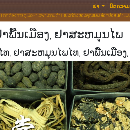
ຢາ
ບົດຄວາມ
น หากต้องการดูเนื้อหาเฉพาะตามตำแหน่งที่ตั้งของคุณและเลือกซื้อสินค้าแ
າພື້ນເມືອງ, ຢາສະຫມຸນໄພ
າໄທ, ຢາສະຫມຸນໄພໄທ, ຢາພື້ນເມືອ