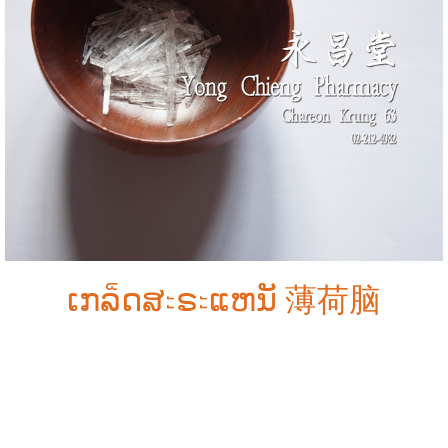
ເກລ็ດສะຣะແຫນັ 薄荷脑