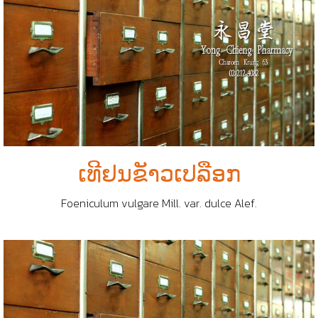
ເທີຢນຂັາວເປລືອກ
Foeniculum vulgare Mill. var. dulce Alef.