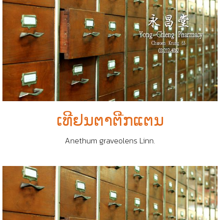
ເທີຢນຕາຕัິກແຕນ
Anethum graveolens Linn.