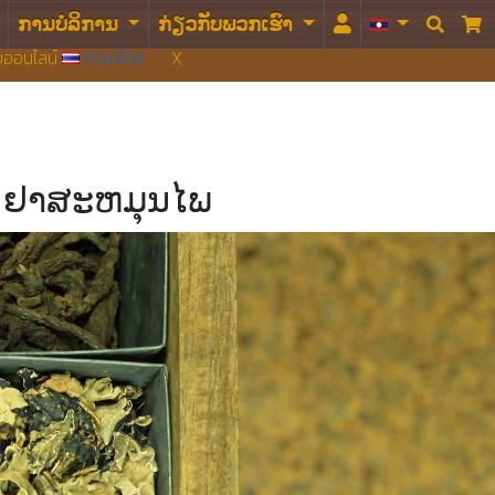
ການບໍລິການ
ກ່ຽວກັບພວກເຮົາ


บบออนไลน์
ภาษาไทย
X
ງ, ຢາສະຫມຸນໄພ