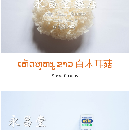
ເຫ็ດຫູຫນູຂາວ 白木耳菇
Snow fungus