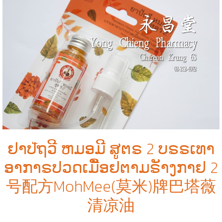
ຢາປัຖວີ ຫມອມີ ສູຕຣ 2 ບຣຣເທາ
ອາກາຣປວດເມືັອຢຕາມຣັາງກາຢ 2
号配方MohMee(莫米)牌巴塔薇
清凉油