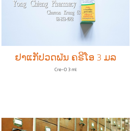
ຢາແກັປວດຟัນ ຄຣີໂອ 3 ມລ
Cre-O 3 ml