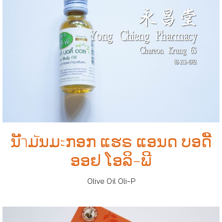
ນັำມัນມะກອກ ແຮຣ​ ແອນດ ບອດີັ
ອອຢ ໂອລິ-ພີ
Olive Oil Oli-P