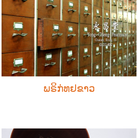
ພຣິກ່ທຢຂາວ