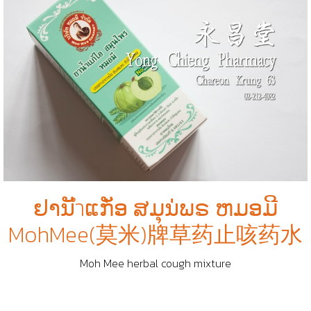
ຢານັำແກັ່ອ ສມຸນ່ພຣ ຫມອມີ
MohMee(莫米)牌草药止咳药水
Moh Mee herbal cough mixture