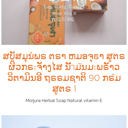
ສບູັສມຸນ່ພຣ ຕຣາ ຫມອຈຸຬາ ສູຕຣ
ຜິວກຣะຈັາງໄສ ນັำມัນມะພຣັາວ
ວິຕາມິນອີ ຖຣຣມຊາຕິ 90 ກຣัມ
ສູຕຣ 1
Morjura Herbal Soap Natural vitamin E