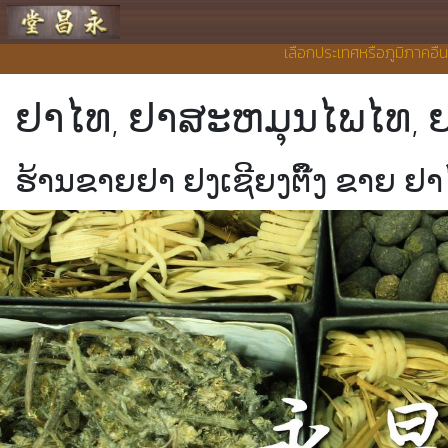
ຮ້ານຂາຍຢາ ຢງເຊີຍງຕຶ໊ງ
เลือกประเทศหรือภูมิภาคอื่
ຢາໄທ, ຢາສະຫມຸນໄພໄທ, ຢ
ຮ້ານຂາຍຢາ ຢງເຊີຍງຕຶ໊ງ ຂາຍ ຢ