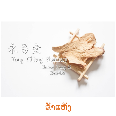
ຂັາແຫັງ