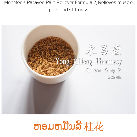
MohMee's Patavee Pain Reliever Formula 2, Relieves muscle
pain and stiffness
ຫອມຫມືັນລີັ 桂花