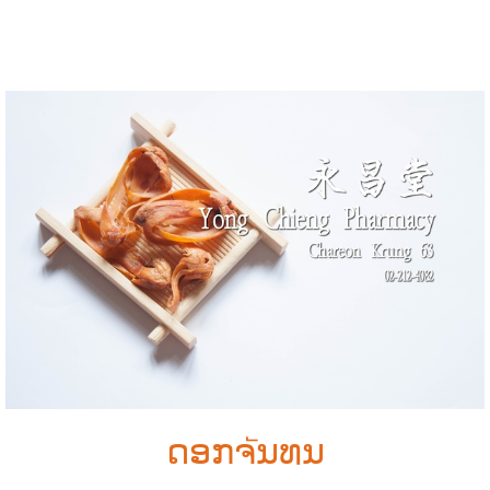
ດອກຈัນທນ