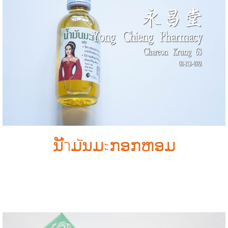
ນັำມัນມะກອກຫອມ