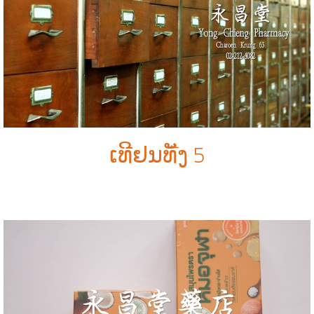
ເທີຢນທัັງ 5