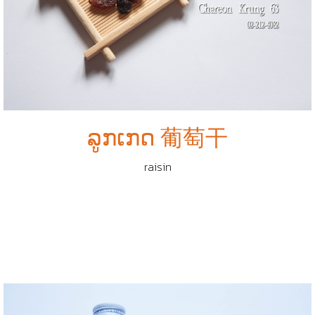
ລູກເກດ 葡萄干
raisin