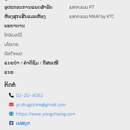
ອຸປະກອນການແພດສໍາລັບ
แลกคะแนน PT
ຫ້ອງສຸກເສີນແລະຫ້ອງ
แลกคะแนน MAAI by KTC
ພະຍາບານ
โกจิเบอร์รี่
นโยบาย
ข้อกำหนด
ແນະນຳ / ຄຳຕິຊົມ / ຂໍ້ສະເໜີ
ແນະ
ຕິດຕໍ່
02-212-4082
yc.drugstore@gmail.com
https://www.yongchieng.com
ເຟສບຸກ