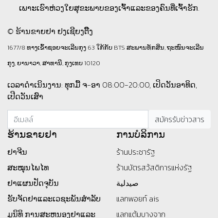
ເພາະເຮົາຫ່ວງໃຍສຸຂະພາບຂອງເຈົ້າແລະຂອງຄົນທີ່ເຈົ້າຮັກ.
© ຮ້ານຂາຍຢາ ຢງເຊີຍງຕຶ໊ງ
1677/8 ທາງເຂົ້າຊອຍຈະເລີນກຸງ 63 ໃກ້ກັບ BTS ສະພານທັກສິນ, ຖະໜົນຈະເລີນ
ກຸງ, ຍານາວາ, ສາທານີ, ກຸງເທບ 10120
ເວລາດຳເນິນງານ: ທຸກມື້ ຈ-ອາ 08:00-20:00, ເປິດວັນອາທິດ,
ເປີດວັນເສົາ
ຮ້ານ​ຂາຍ​ຢາ
ການບໍລິການ
ຢາຈີນ
ร้านประชารัฐ
ສະໝຸນໄພໄທ
ร้านบัตรสว้สดิการแห่งรัฐ
ຢາແຜນປັດຈຸບັນ
صيدلية
ຮັບຈັດຢາແລະເວຊະພັນສໍາລັບ
แลกพอยท์ ais
ມູນິທິ
ການສະຫນອງຢາແລະ
แลกแต้มบางจาก