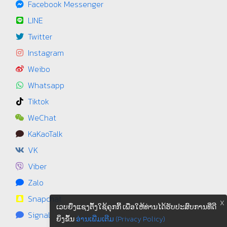
Facebook Messenger
LINE
Twitter
Instagram
Weibo
Whatsapp
Tiktok
WeChat
KaKaoTalk
VK
Viber
Zalo
Snapchat
X
ເວບຢົ່ງແຊງຕຶ້ງໃຊ້ຄຸກກີ້ ເພື່ອໃຫ້ທ່ານໄດ້ຮັບປະສົບການທີ່ດີ
Signal
ຍິ່ງຂຶ້ນ
ອ່ານເພີ່ມເຕີມ (Privacy Policy)