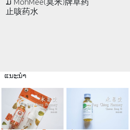
ມີ MohMee(莫米)牌草药
止咳药水
ແນະນຳ