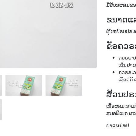
ມີສັວນຜສມຂອ
ຂນາດແລ
ຜູັໄຫຍັຣัບປຣะ
ຂັອຄວຣ
ຄວຣຣะວั
ເປ็ນຢາ
ຄວຣຣะວั
ເລືອດ່ດ
ສັວນປຣ
ເນືັອຜລມะຂາ
ສມອພິເພກ ຜລບ
ຢາແຜນ່ທຢ