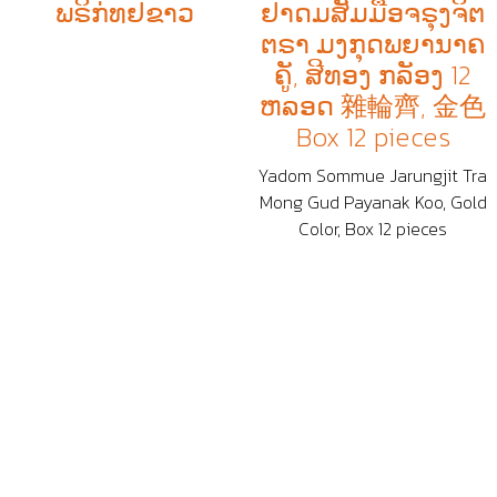
ພຣິກ່ທຢຂາວ
ຢາດມສັມມືອຈຣຸງຈິຕ
ຕຣາ ມງກຸດພຍານາຄ
ຄູັ, ສີທອງ ກລັອງ 12
ຫລອດ 雜輪齊, 金色
Box 12 pieces
Yadom Sommue Jarungjit Tra
Mong Gud Payanak Koo, Gold
Color, Box 12 pieces