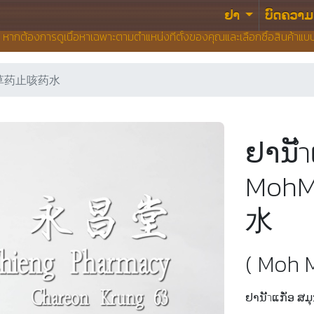
ຢາ
ບົດຄວາມ
น หากต้องการดูเนื้อหาเฉพาะตามตำแหน่งที่ตั้งของคุณและเลือกซื้อสินค้าแ
莫米)牌草药止咳药水
ຢານັำ
Moh
水
( Moh 
ຢານັำແກັ່ອ ສ