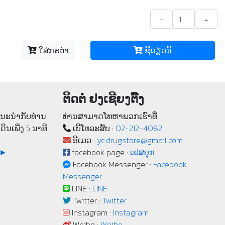
-
+
ໃສ່ກະຕ່າ
ຊື້​ດຽວ​ນີ້
ຕິດຕໍ່ ຢງເຊີຍງຕຶ໊ງ
າແນະນຳກັບທ່ານ
ທ່ານສາມາດໂທຫາພວກເຮົາທີ່
ເດິນເພີ່ງ 5 ນາທີ
ເບີ​ໂທລະ​ສັບ :
02-212-4082
ອີເມວ :
yc.drugstore@gmail.com
 ►
facebook page :
ເຟສບຸກ
Facebook Messenger :
Facebook
Messenger
LINE :
LINE
Twitter :
Twitter
Instagram :
Instagram
Weibo :
Weibo