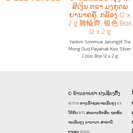
ສີເງິນ ຕຣາ ມງກຸດພ
ຍານາຄຄູັ, ກລັອງ 12 x
2 g 雜輪齊, 银色 Box
12 x 2 g
Yadom Sommue Jarungjit Tra
Mong Gud Payanak Koo, Silver
Color, Box 12 x 2 g
© ຮ້ານຂາຍຢາ ຢງເຊີຍງຕຶ໊ງ
1677/8 ທາງເຂົ້າຊອຍຈະເລີນກຸງ 63
ໃກ້ກັບ BTS ສະພານທັກສິນ, ຖະໜົນ
ຈະເລີນກຸງ, ຍານາວາ, ສາທານີ,
ກຸງເທບ 10120