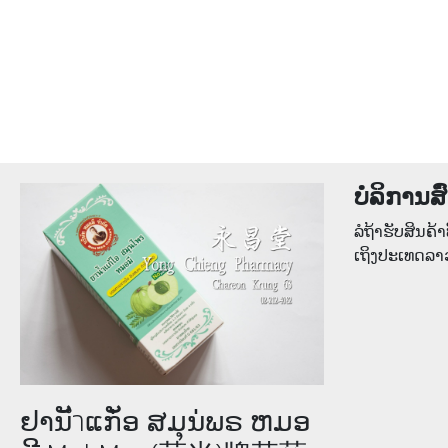
ບໍລິການສົ
ລໍຖ້າຮັບສິນຄ້າທ
ເຖິງປະເທດລາ
ຢານັำແກັ່ອ ສມຸນ່ພຣ ຫມອ