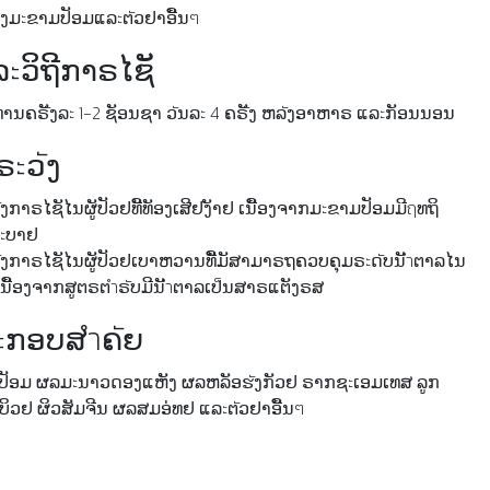
ງມะຂາມປັອມແລะຕัວຢາອືັນๆ
ะວິຖີກາຣໄຊັ
ທານຄຣัັງລะ 1-2 ຊັອນຊາ ວัນລะ 4 ຄຣัັງ ຫລัງອາຫາຣ ແລะກັອນນອນ
ຣะວัງ
ງກາຣໄຊັໄນຜູັປັວຢທີັທັອງເສີຢງັາຢ ເນືັອງຈາກມะຂາມປັອມມີฤທຖິ
ຣะບາຢ
ງກາຣໄຊັໄນຜູັປັວຢເບາຫວານທີັ່ມັສາມາຣຖຄວບຄຸມຣะດัບນັำຕາລໄນ
ັ ເນືັອງຈາກສູຕຣຕำຣัບມີນັำຕາລເປ็ນສາຣແຕັງຣສ
ะກອບສำຄัຍ
ມປັອມ ຜລມะນາວດອງແຫັງ ຜລຫລັອຮัງກັວຢ ຣາກຊะເອມເທສ ລູກ
ິວຢ ຜິວສັມຈີນ ຜລສມອ່ທຢ ແລะຕัວຢາອືັນๆ