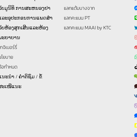
ລັບມູນິທິ
ການສະຫນອງຢາ
แลกแต้มบางจาก
ແລະອຸປະກອນການແພດສໍາ
แลกคะแนน PT
ລັບຫ້ອງສຸກເສີນແລະຫ້ອງ
แลกคะแนน MAAI by KTC
ພະຍາບານ
โกจิเบอร์รี่
นโยบาย
ข้อกำหนด
ແນະນຳ / ຄຳຕິຊົມ / ຂໍ້
ສະເໜີແນະ