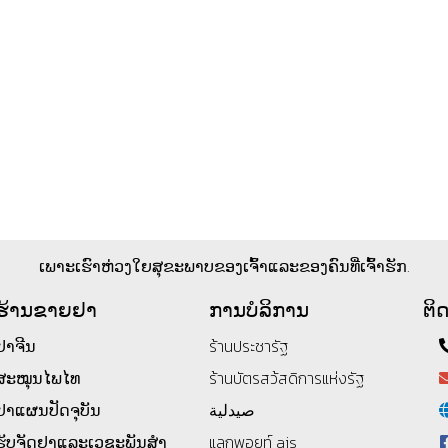
ເພາະເຮົາຫ່ວງໃຍສຸຂະພາບຂອງເຈົ້າແລະຂອງຄົນທີ່ເຈົ້າຮັກ.
ຮ້ານ​ຂາຍ​ຢາ
ການບໍລິການ
ຕິດ
ຢາຈີນ
ร้านประชารัฐ
ສະໝຸນໄພໄທ
ร้านบัตรสว้สดิการแห่งรัฐ
ຢາແຜນປັດຈຸບັນ
صيدلية
ຮັບຈັດຢາແລະເວຊະພັນສໍາ
แลกพอยท์ ais