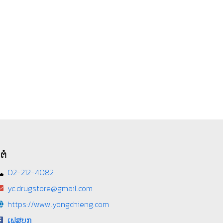
ຕໍ່
02-212-4082
yc.drugstore@gmail.com
https://www.yongchieng.com
ເຟສບຸກ