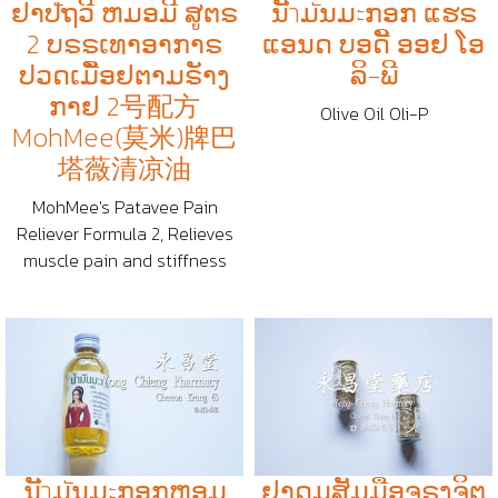
ຢາປัຖວີ ຫມອມີ ສູຕຣ
ນັำມัນມะກອກ ແຮຣ​
2 ບຣຣເທາອາກາຣ
ແອນດ ບອດີັ ອອຢ ໂອ
ປວດເມືັອຢຕາມຣັາງ
ລິ-ພີ
ກາຢ 2号配方
Olive Oil Oli-P
MohMee(莫米)牌巴
塔薇清凉油
MohMee's Patavee Pain
Reliever Formula 2, Relieves
muscle pain and stiffness
ນັำມัນມะກອກຫອມ
ຢາດມສັມມືອຈຣຸງຈິຕ