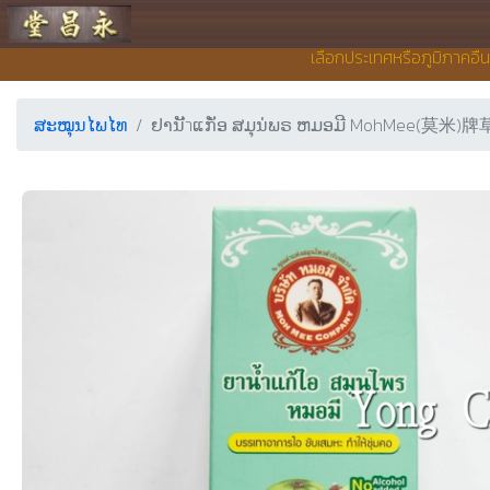
ຮ້ານຂາຍຢາ ຢງເຊີຍງຕຶ໊ງ
เลือกประเทศหรือภูมิภาคอื่
ສະໝຸນໄພໄທ
ຢານັำແກັ່ອ ສມຸນ່ພຣ ຫມອມີ MohMee(