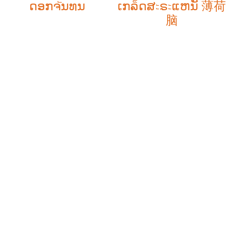
ດອກຈัນທນ
ເກລ็ດສะຣะແຫນັ 薄荷
脑