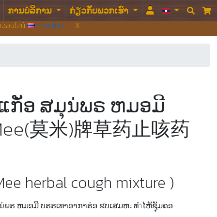
ການບໍລິການ
ກ່ຽວກັບພວກເຮົາ


บบออนไลน์
ภาษาไทย
X
ແກັ່ອ ສມຸນ່ພຣ ຫມອມີ
Mee(莫米)牌草药止咳药
Mee herbal cough mixture )
ມຸນ່ພຣ ຫມອມີ ບຣຣເທາອາກາຣ່ອ ຂัບເສມຫะ ທำໄຫັຊຸັມຄອ