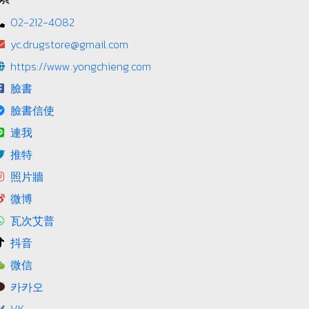
02-212-4082
yc.drugstore@gmail.com
https://www.yongchieng.com
臉書
臉書信使
連我
推特
照片牆
微博
瓦次艾普
抖音
微信
카카오