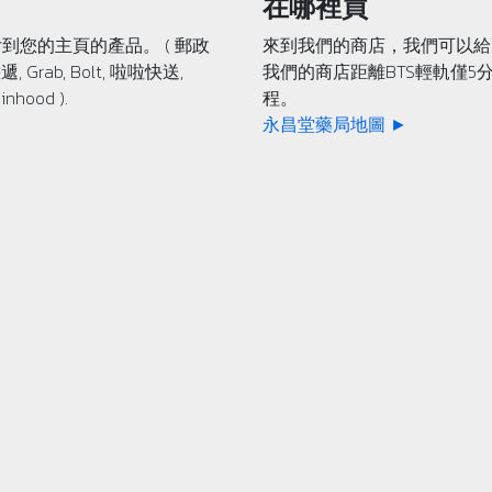
在哪裡買
到您的主頁的產品。 ( 郵政
來到我們的商店，我們可以給
遞, Grab, Bolt, 啦啦快送,
我們的商店距離BTS輕軌僅5
inhood ).
程。
永昌堂藥局地圖 ►