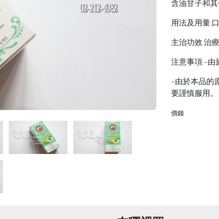
含油甘子和其
用法及用量:口
主治功效:治
注意事項:-
-由於本品的
要謹慎服用。
價錢