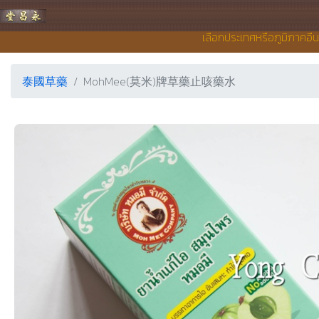
永昌堂藥店
เลือกประเทศหรือภูมิภาคอื่
泰國草藥
MohMee(莫米)牌草藥止咳藥水