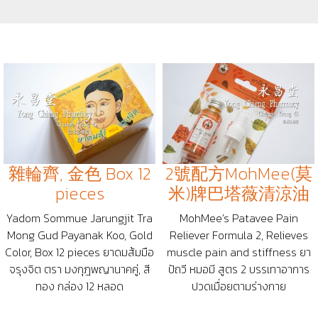
雜輪齊, 金色 Box 12
2號配方MohMee(莫
pieces
米)牌巴塔薇清涼油
Yadom Sommue Jarungjit Tra
MohMee's Patavee Pain
Mong Gud Payanak Koo, Gold
Reliever Formula 2, Relieves
Color, Box 12 pieces ยาดมส้มมือ
muscle pain and stiffness ยา
จรุงจิต ตรา มงกุฎพญานาคคู่, สี
ปัถวี หมอมี สูตร 2 บรรเทาอาการ
ทอง กล่อง 12 หลอด
ปวดเมื่อยตามร่างกาย