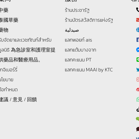
中藥
ร้านประชารัฐ
泰國草藥
ร้านบัตรสว้สดิการแห่งรัฐ
藥物
صيدلية
รับจัดยาและเวชภัณฑ์สำหรับ
แลกพอยท์ ais
มูลนิธิ
為急診室和護理室提
แลกแต้มบางจาก
供藥品和醫療用品。
แลกคะแนน PT
โกจิเบอร์รี่
แลกคะแนน MAAI by KTC
นโยบาย
ข้อกำหนด
建議 / 意見 / 回饋