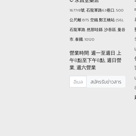
© 永昌堂藥店
1677/8號, 石龍軍路63巷口, 500
公尺離 BTS 空鐵 鄭王橋站 (S6),
石龍軍路, 然那哇縣, 沙吞區, 曼谷
市, 泰國, 10120
營業時間: 週一至週日 上
午8點至下午8點, 週日營
業, 週六營業