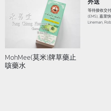
外送
等待接收交付
(EMS), 嘉里快
Lineman, Rob
MohMee(莫米)牌草藥止
咳藥水