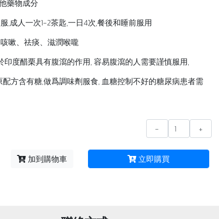
他藥物成分
服,成人一次1-2茶匙,一日4次,餐後和睡前服用
療咳嗽、祛痰、滋潤喉嚨
由於印度醋栗具有腹瀉的作用, 容易腹瀉的人需要謹慎服用,
原配方含有糖,做爲調味劑服食, 血糖控制不好的糖尿病患者需
-
+
加到購物車
立即購買