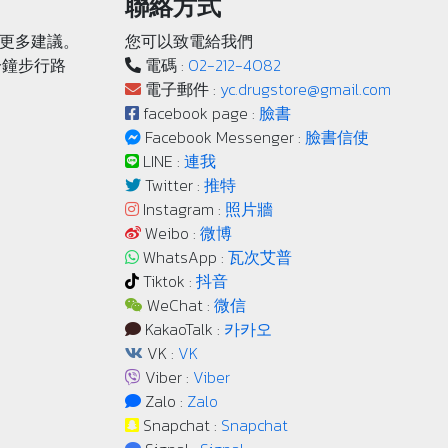
聯絡方式
更多建議。
您可以致電給我們
分鐘步行路
電碼 :
02-212-4082
電子郵件 :
yc.drugstore@gmail.com
facebook page :
臉書
Facebook Messenger :
臉書信使
LINE :
連我
Twitter :
推特
Instagram :
照片牆
Weibo :
微博
WhatsApp :
瓦次艾普
Tiktok :
抖音
WeChat :
微信
KakaoTalk :
카카오
VK :
VK
Viber :
Viber
Zalo :
Zalo
Snapchat :
Snapchat