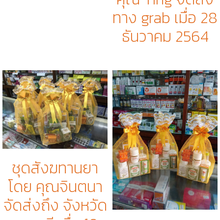
ทาง grab เมื่อ 28
ธันวาคม 2564
ชุดสังฆทานยา
โดย คุณจินตนา
จัดส่งถึง จังหวัด