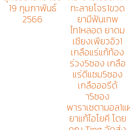
ทะลายโจร1ขวด
19 กุมภาพันธ์
ยามีฟันเทพ
2566
ไท1หลอด ยาดม
เซียงเพียวอิว1
เกลือแร่แก้ท้อง
ร่วง5ซอง เกลือ
แร่ดีแซม5ซอง
เกลือออรีด้
า5ซอง
พาราเซตามอล1แ
ยาแก้ไอโยคี โดย
คุณ Ting จัดส่ง