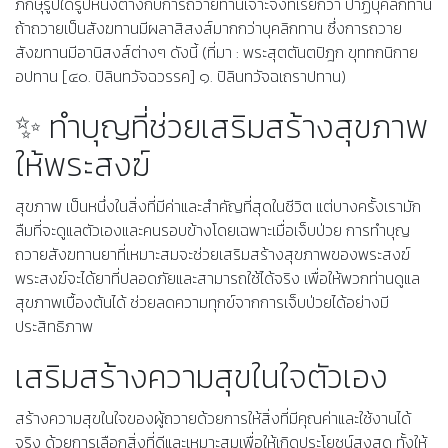
ภิกษุรูปใดรูปหนึ่งต่างกับการถวายทานเจาะจงที่เรียกว่า ปาฏิบุคลิกทาน
ถ้าถวายเป็นสังฆทานมีผลาสิสงส์มากกว่าบุคลิกทาน ซึ่งการถวาย
สังฆทานมีอานิสงส์ต่างๆ ดังนี้ (ที่มา : พระสุตตันตปิฎก ขุททกนิกาย
อปทาน [๔๐. ปิลินทวัจฉวรรค] ๑. ปิลินทวัจฉเถราปทาน)
✨ ทำบุญที่ช่วยเสริมสร้างสุขภาพ
ให้พระสงฆ์
สุขภาพ เป็นหนึ่งในสิ่งที่มีค่าและสำคัญที่สุดในชีวิต แต่บางครั้งเรามัก
ลืมที่จะดูแลตัวเองและคนรอบข้างโดยเฉพาะเมื่อเจ็บป่วย การทำบุญ
ถวายสังฆทานยาที่เหมาะสมจะช่วยเสริมสร้างสุขภาพของพระสงฆ์
พระสงฆ์จะได้ยาที่ปลอดภัยและสามารถใช้ได้จริง เพื่อให้พวกท่านดูแล
สุขภาพเบื้องต้นได้ ช่วยลดความทุกข์จากการเจ็บป่วยได้อย่างมี
ประสิทธิภาพ
เสริมสร้างความสุขในใจตัวเอง
สร้างความสุขในใจของผู้ถวายด้วยการให้สิ่งที่มีคุณค่าและใช้งานได้
จริง ด้วยการเลือกสิ่งที่ดีและเหมาะสมเพื่อให้เกิดประโยชน์สูงสุด ทั้งให้