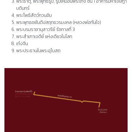
พระธาตุ, พระพุทธรูป, รูปเหมือนพระเกจิ ชั้น 1 อาคารมหาเจษฎา
บดินทร์​
พระโพธิสัตว์กวนอิม
พระพุทธชยันดีปสฤทธวรมงคล (หลวงพ่อทันใจ)
พระบรมราชานุสาวรีย์ รัชกาลที่ 3
พระสำเภาเจดีย์ แห่งเดียวในโลก
เก๋งจีน
พระประธานในพระอุโบสถ