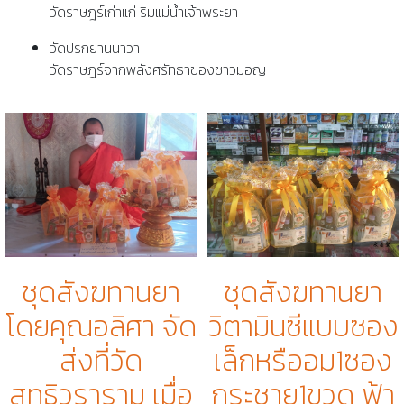
วัดราษฎร์เก่าแก่ ริมแม่น้ำเจ้าพระยา
วัดปรกยานนาวา
วัดราษฎร์จากพลังศรัทธาของชาวมอญ
ชุดสังฆทานยา
ชุดสังฆทานยา
วิตามินซีแบบซอง
โดยคุณอลิศา จัด
เล็กหรืออม1ซอง
ส่งที่วัด
กระชาย1ขวด ฟ้า
สุทธิวราราม เมื่อ