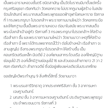
เป็นพระอารามหลวงชั้นตรี ชนิดสามัญ เป็นวัดโบราณมีมาตั้งแต่ครั้ง
กรุงศรีอยุธยา เรียกกันว่า วัดคอกควาย ไม่ปรากฏนามผู้สร้าง ในสมัย
รัตนโกสินทร์ พระบาทสมเด็จพระพุทธยอดฟ้าจุฬาโลกมหาราช รัชกาล
ที่ 1 ทรงพระกรุณา โปรดเกล้าฯ พระราชทานนามใหม่ว่า วัดคอกกระบือ
และให้ยกฐานะขึ้นเป็นพระอารามหลวง ต่อมาในสมัย พระบาทสมเด็จ
พระนั่งเกล้าเจ้าอยู่หัว รัชกาลที่ 3 ทรงพระกรุณาโปรดเกล้าฯ ให้สร้าง
เรือสำเภา ขึ้น และพระราชทานนามใหม่ว่า วัดยานนาวา เหตุที่ให้สร้าง
เรือสำเภา นี้ เพราะได้ทรงพยากรณ์ไว้ว่า ต่อไปข้างหน้า เรือสำเภา จะ
สาบสูญไป จึงทรงพระกรุณาโปรดเกล้าฯ ให้สร้างขึ้น เป็น
คอนกรีตเสริมเหล็ก มีเจดีย์ 2 องค์แทนเสากระโดงเรือ องค์ใหญ่มีฐาน
ย่อมุมไม้ 25 องค์เล็กมีฐานย่อมุมไม้ 16 และส่วนของสำเภายาว 21 วา 2
ศอก เรียกกันว่า สำเภาเจดีย์ ซึ่งมีอยู่เพียงแห่งเดียวในประเทศไทย
ขอเชิญไหว้พระทำบุญ 9 สิ่งศักดิ์สิทธิ์ วัดยานนาวา
พระบรมสารีริกธาตุ จากประเทศศรีลังกา ชั้น 3 อาคารมหา
เจษฎาบดินทร์​
มณฑป ชั้น 3 อาคารมหาเจษฎาบดินทร์​ ประดิษฐานพระพุทธรูป
ประจำพระชนมวาร รัชกาลที่ 3