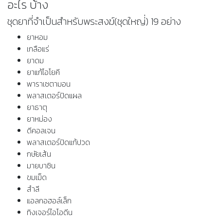
อะไร บ้าง
ชุดยาที่จำเป็นสำหรับพระสงฆ์(ชุดใหญ่่) 19 อย่าง
ยาหอม
เกลือแร่
ยาดม
ยาแก้ไอโยคี
พาราเซตามอน
พลาสเตอร์ปิดแผล
ยาธาตุ
ยาหม่อง
ดีคอลเจน
พลาสเตอร์ปิดแก้ปวด
กษัยเส้น
มายบาซิน
ขมเม็ด
สำลี
แอลกอฮอล์เล็ก
ทิงเจอร์ไอโอดีน