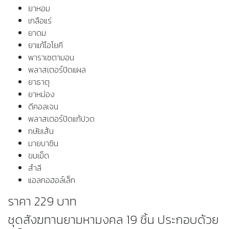
ยาหอม
เกลือแร่
ยาดม
ยาแก้ไอโยคี
พาราเซตามอน
พลาสเตอร์ปิดแผล
ยาธาตุ
ยาหม่อง
ดีคอลเจน
พลาสเตอร์ปิดแก้ปวด
กษัยเส้น
มายบาซิน
ขมเม็ด
สำลี
แอลกอฮอล์เล็ก
ราคา 229 บาท
ชุดสังฆทานยามหามงคล 19 ชิ้น ประกอบด้วย