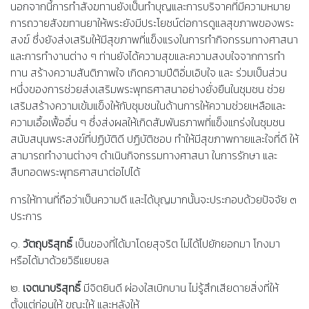
นอกจากนี้การทำสังฆทานยังเป็นทำบุญและการบริจาคที่มีความหมาย
การถวายสังฆทานยาให้พระยังมีประโยชน์ต่อการดูแลสุขภาพของพระ
สงฆ์ ซึ่งยังส่งเสริมให้มีสุขภาพที่แข็งแรงในการทำกิจกรรมทางศาสนา
และการทำงานต่าง ๆ ท่านยังได้ความสุขและความสงบใจจากการทำ
ทาน สร้างความสันติภาพใจ เกิดความปีติอิ่มเอิบใจ และ ร่วมเป็นส่วน
หนึ่งของการช่วยส่งเสริมพระพุทธศาสนาอย่างยั่งยืนในชุมชน ช่วย
เสริมสร้างความเข้มแข็งให้กับชุมชนในด้านการให้ความช่วยเหลือและ
ความเอื้อเฟื้ออื่น ๆ ซึ่งส่งผลให้เกิดสัมพันธภาพที่แข็งแกร่งในชุมชน
สนับสนุนพระสงฆ์ที่ปฏิบัติดี ปฏิบัติชอบ ทำให้มีสุขภาพกายและใจที่ดี ให้
สามารถทำงานต่างๆ ดำเนินกิจกรรมทางศาสนา ในการรักษา และ
สืบทอดพระพุทธศาสนาต่อไปได้
การให้ทานที่ถือว่าเป็นความดี และได้บุญมากนั้นจะประกอบด้วยปัจจัย ๓
ประการ
๑.
วัตถุบริสุทธิ์
เป็นของที่ได้มาโดยสุจริต ไม่ได้ไปยักยอกมา โกงมา
หรือได้มาด้วยวิธีแยบยล
๒.
เจตนาบริสุทธิ์
มีจิตยินดี ผ่องใสเบิกบาน ไม่รู้สึกเสียดายสิ่งที่ให้
ตั้งแต่ก่อนให้ ขณะให้ และหลังให้