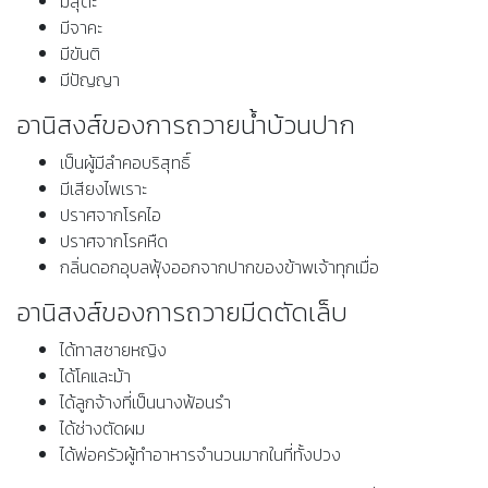
มีสุตะ
มีจาคะ
มีขันติ
มีปัญญา
อานิสงส์ของการถวายน้ำบ้วนปาก
เป็นผู้มีลำคอบริสุทธิ์
มีเสียงไพเราะ
ปราศจากโรคไอ
ปราศจากโรคหืด
กลิ่นดอกอุบลฟุ้งออกจากปากของข้าพเจ้าทุกเมื่อ
อานิสงส์ของการถวายมีดตัดเล็บ
ได้ทาสชายหญิง
ได้โคและม้า
ได้ลูกจ้างที่เป็นนางฟ้อนรำ
ได้ช่างตัดผม
ได้พ่อครัวผู้ทำอาหารจำนวนมากในที่ทั้งปวง