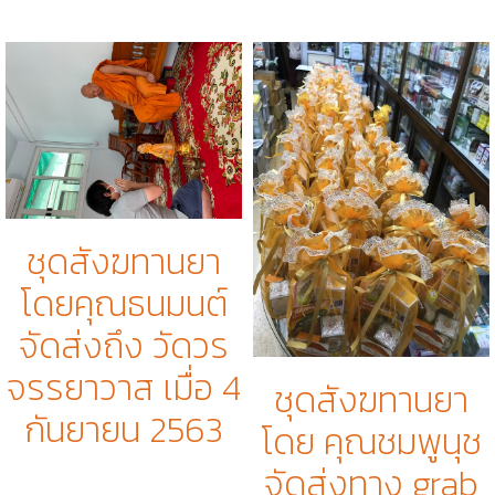
ชุดสังฆทานยา
โดยคุณธนมนต์
จัดส่งถึง วัดวร
จรรยาวาส เมื่อ 4
ชุดสังฆทานยา
กันยายน 2563
โดย คุณชมพูนุช
จัดส่งทาง grab