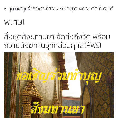
๓.
บุคคลบริสุทธิ์
ให้กับผู้รับที่มีศีลธรรม ตัวผู้ให้เองก็ต้องมีศีลที่บริสุทธิ์
พิเศษ!
สั่งชุดสังฆทานยา จัดส่งถึงวัด พร้อม
ถวายสังฆทานอุทิศส่วนกุศลให้ฟรี!