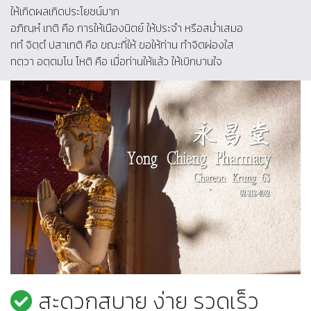
ให้เกิดผลเกิดประโยชน์มาก
อภิณฺหํ เทติ คือ การให้เนืองนิตย์ ให้ประจำ หรือสม่ำเสมอ
ททํ จิตฺตํ ปสาเทติ คือ ขณะที่ให้ ขอให้ท่าน ทำจิตผ่องใส
ทตฺวา อตฺตมโน โหติ คือ เมื่อท่านให้แล้ว ให้เบิกบานใจ
สะดวกสบาย ง่าย รวดเร็ว