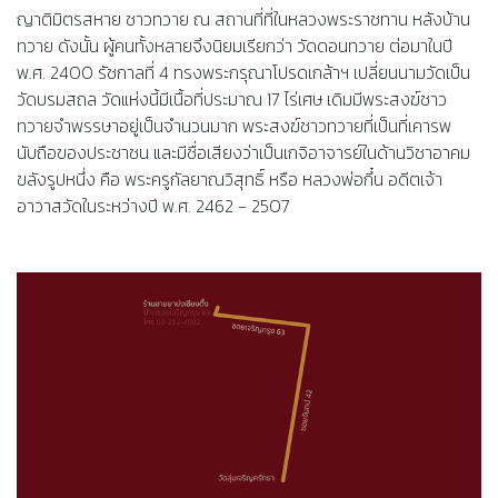
ญาติมิตรสหาย ชาวทวาย ณ​ สถานที่ที่ในหลวงพระราชทาน หลังบ้าน
ทวาย ดังนั้น ผู้คนทั้งหลายจึงนิยมเรียกว่า วัดดอนทวาย ต่อมาในปี
พ.ศ. 2400 รัชกาลที่ 4 ทรงพระกรุณาโปรดเกล้าฯ เปลี่ยนนามวัดเป็น
วัดบรมสถล วัดแห่งนี้มีเนื้อที่ประมาณ​ 17 ไร่เศษ เดิมมีพระสงฆ์ชาว
ทวายจำพรรษาอยู่เป็นจำนวนมาก พระสงฆ์ชาวทวายที่เป็นที่เคารพ
นับถือของประชาชน และมีชื่อเสียงว่าเป็นเกจิอาจารย์ในด้านวิชาอาคม
ขลังรูปหนึ่ง คือ พระครูกัลยาณวิสุทธิ์ หรือ หลวงพ่อกึ๋น อดีตเจ้า
อาวาสวัดในระหว่างปี พ.ศ. 2462 - 2507