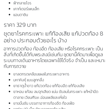
ฟ้าทลายโจร
เคาท์เตอร์เพนเล็ก
แอนตาซิน
ราคา 329 บาท
ชุดยาโรคกระเพาะ แก้ท้องเสีย แก้ปวดท้อง 8
อย่าง ประกอบด้วยอะไร บ้าง
อาการปวดท้อง ท้องอืด ท้องเสีย หรือโรคกระเพาะ เป็น
สิ่งที่เกิดขึ้นได้กับพระสงฆ์เช่นกัน ชุดยานี้คัดมาเพื่อดูแล
ระบบทางเดินอาหารโดยเฉพาะใช้ได้จริง จำเป็น และเหมาะ
กับการถวาย
ยาลดกรดเคลือบแผลในกระเพาะอาหาร
มหาหิงคุ์ แบบลูกกลิ้ง
ยาธาตุน้ำขาว แก้ปวดท้อง แก้ท้องอืด แก้ท้องเสีย
ยาหอม แก้ลม ลมจุกเสียด แน่น ขับลมในกระเพาะ แก้หน้ามืด
ตาลาย เวียนศีรษะ อ่อนเพลียละเหี่ยใจ
ยาขมิ้นชัน บรรเทาอาการท้องอืด ท้องเฟ้อ
ยาถ่าน 10 เม็ด รักษาอาการท้องเสีย