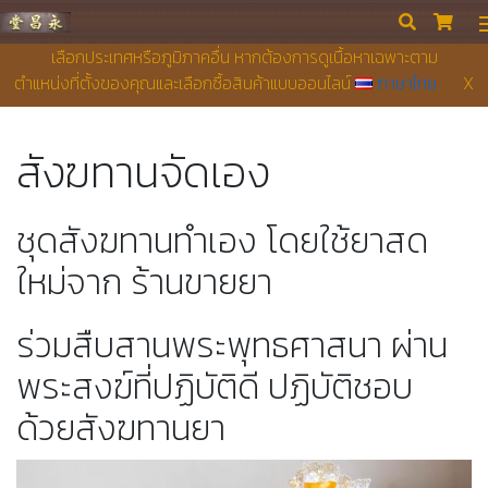
永昌堂藥店


เลือกประเทศหรือภูมิภาคอื่น หากต้องการดูเนื้อหาเฉพาะตาม
ตำแหน่งที่ตั้งของคุณและเลือกซื้อสินค้าแบบออนไลน์
ภาษาไทย
X
สังฆทานจัดเอง
ชุดสังฆทานทําเอง โดยใช้ยาสด
ใหม่จาก ร้านขายยา
ร่วมสืบสานพระพุทธศาสนา ผ่าน
พระสงฆ์ที่ปฏิบัติดี ปฏิบัติชอบ
ด้วยสังฆทานยา