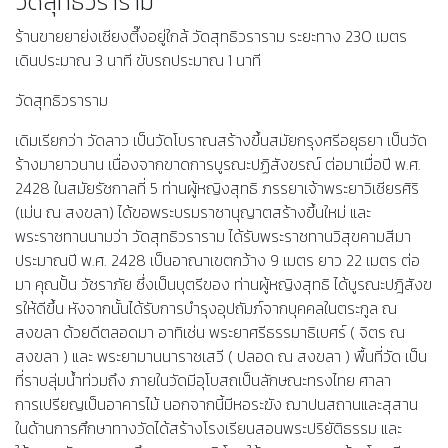
วัดสุทธิวราราม
ร้านขายยาย่งเชียงตึ๊งอยู่ใกล้ วัดสุทธิวราราม ระยะทาง 230 เมตร
เดินประมาณ 3 นาที ขับรถประมาณ 1 นาที
วัดสุทธิวราราม
เดิมเรียกว่า วัดลาว เป็นวัดโบราณสร้างขึ้นสมัยกรุงศรีอยุธยา เป็นวัด
ร้างมายาวนาน เนื่องจากขาดการบูรณะปฏิสังขรณ์ ต่อมาเมื่อปี พ.ศ.
2428 ในสมัยรัชกาลที่ 5 ท่านผู้หญิงสุทธิ ภรรยาเจ้าพระยาวิเชียรศิริ
(เม่น ณ สงขลา) ได้ขอพระบรมราชานุญาตสร้างขึ้นใหม่ และ
พระราชทานนามว่า วัดสุทธิวราราม ได้รับพระราชทานวิสุขคามสีมา
ประมาณปี พ.ศ. 2428 เป็นอาณาเขตกว้าง 9 เมตร ยาว 22 เมตร ต่อ
มา คุณปั้น วัชราภัย ซึ่งเป็นบุตรีของ ท่านผู้หญิงสุทธิ ได้บูรณะปฎิสังข
รให้ดีขึ้น หังจากนั้นได้รับการบำรุงอุปถัมภ์จากบุคคลในตระกูล ณ​
สงขลา ด้วยดีตลอดมา อาทิเช่น พระยาศรีธรรมาธิเบศร์ ( จิตร ณ
สงขลา ) และ พระยามานนาราชเสวี ( ปลอด ณ​ สงขลา ) พื้นที่วัด เป็น
ที่ราบลุ่มน้ำท่วมถึง ภายในวัดมีอุโบสถเป็นลักษณะทรงไทย ศาลา
การเปรียญเป็นอาคารไม้ นอกจากนี้มีหอระฆัง ฌาปนสถานและสุสาน
ในด้านการศึกษาทางวัดได้สร้างโรงเรียนสอนพระปริยัติธรรม และ