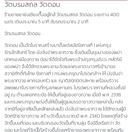
วัดบรมสถล วัดดอน
ร้านขายยาย่งเชียงตึ๊งอยู่ใกล้ วัดบรมสถล วัดดอน ระยะทาง 400
เมตร เดินประมาณ 5 นาที ขับรถประมาณ 2 นาที
วัดบรมสถล วัดดอน
วัดดอน เป็นวัดโบราณสร้างมาตั้งแต่สมัยรัชกาลที่ 1 แห่งกรุง
รัตนโกสินทร์ โดย มังจันจ่าพระยาทวาย ซึ่งเดิมเป็นขุนนางของพม่า
ปกครองเมืองทวาย ต่อมาได้ขัดใจกับพระเจ้าปดุงกรุงอังวะ กษัตริย์
ของพม่า จึงได้ชักชวนพระยามะริดและพระยาตะนาวศรีเข้ามาขอ
สวามิภักดิ์กับไทย รัชกาลที่ 1 ทรงพระกรุณาโปรดเกล้าฯ ให้ มังจันจ่า
พระยาทวาย พาครอบครัว และ ญาติสนิทมิตรสหาย พร้อมบริวาร
อพยพมารับราชการที่กรุงเทพมหานคร โปรดพระราชทานที่หลวงซึ่งมี
อยู่ ณ​ ตำบลคอกกระบือ ให้เป็นที่อยู่ของชาวทวาย เมื่อปี พ.ศ. 2338
และทรงพระกรุณาแต่งตั้งให้เป็นผู้ดูแลบรรดาชาวทวายเหล่านั้น หลัง
จากมีที่อยู่อาศัยเป็นหลักแหล่งแล้ว มังจันจ่าพระยาทวาย ได้ชักชวนผู้มี
จิตศรัทธาชาวทวาย สร้างวัดขึ้นประมาณปี พ.ศ. 2340 โดยเหตุที่สร้าง
วัดขึ้นบนที่ดอน และบริเวณรอบวัดเป็นที่ราบลุ่ม จึงมีชื่อเรียกว่า วัด
ดอน และโดยที่วัดนี้ได้สร้างขึ้นโดยศรัทธาของพระยาทวาย พร้อมกับ