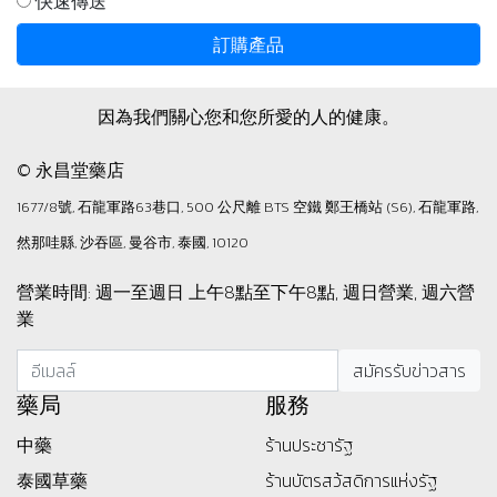
快速傳送
訂購產品
因為我們關心您和您所愛的人的健康。
© 永昌堂藥店
1677/8號, 石龍軍路63巷口, 500 公尺離 BTS 空鐵 鄭王橋站 (S6), 石龍軍路,
然那哇縣, 沙吞區, 曼谷市, 泰國, 10120
營業時間: 週一至週日 上午8點至下午8點, 週日營業, 週六營
業
藥局
服務
中藥
ร้านประชารัฐ
泰國草藥
ร้านบัตรสว้สดิการแห่งรัฐ