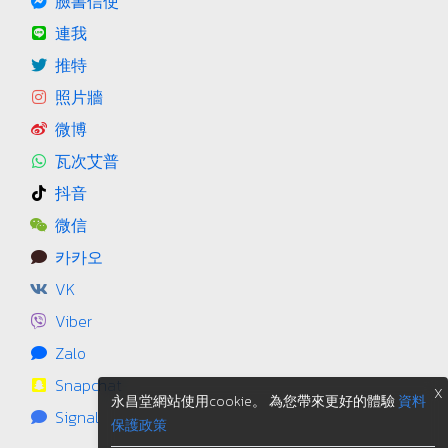
臉書信使
連我
推特
照片牆
微博
瓦次艾普
抖音
微信
카카오
VK
Viber
Zalo
Snapchat
X
永昌堂網站使用cookie。 為您帶來更好的體驗
資料
Signal
保護政策