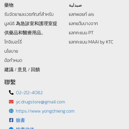
藥物
صيدلية
รับจัดยาและเวชภัณฑ์สำหรับ
แลกพอยท์ ais
มูลนิธิ
為急診室和護理室提
แลกแต้มบางจาก
供藥品和醫療用品。
แลกคะแนน PT
โกจิเบอร์รี่
แลกคะแนน MAAI by KTC
นโยบาย
ข้อกำหนด
建議 / 意見 / 回饋
聯繫
02-212-4082
yc.drugstore@gmail.com
https://www.yongchieng.com
臉書