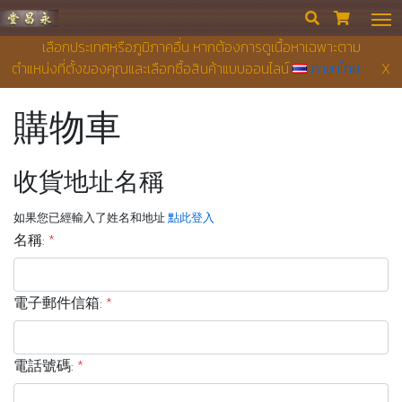
永昌堂藥店


เลือกประเทศหรือภูมิภาคอื่น หากต้องการดูเนื้อหาเฉพาะตาม
ตำแหน่งที่ตั้งของคุณและเลือกซื้อสินค้าแบบออนไลน์
ภาษาไทย
X
購物車
收貨地址名稱
如果您已經輸入了姓名和地址
點此登入
名稱:
*
電子郵件信箱:
*
電話號碼:
*