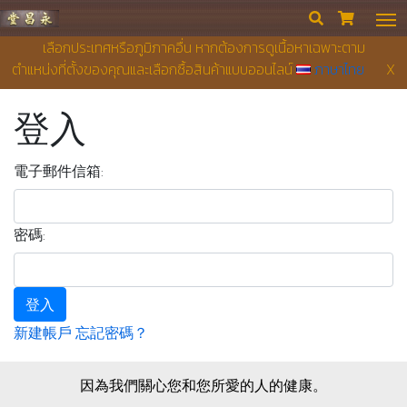
永昌堂藥店


เลือกประเทศหรือภูมิภาคอื่น หากต้องการดูเนื้อหาเฉพาะตาม
ตำแหน่งที่ตั้งของคุณและเลือกซื้อสินค้าแบบออนไลน์
ภาษาไทย
X
登入
電子郵件信箱:
密碼:
登入
新建帳戶
忘記密碼？
因為我們關心您和您所愛的人的健康。