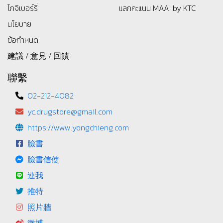
โกจิเบอร์รี่
แลกคะแนน MAAI by KTC
นโยบาย
ข้อกำหนด
建議 / 意見 / 回饋
聯繫
02-212-4082
yc.drugstore@gmail.com
https://www.yongchieng.com
臉書
臉書信使
連我
推特
照片牆