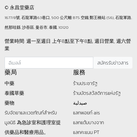
© 永昌堂藥店
1677/8號, 石龍軍路63巷口, 500 公尺離 BTS 空鐵 鄭王橋站 (S6), 石龍軍路,
然那哇縣, 沙吞區, 曼谷市, 泰國, 10120
營業時間: 週一至週日 上午8點至下午8點, 週日營業, 週六營
業
藥局
服務
中藥
ร้านประชารัฐ
泰國草藥
ร้านบัตรสว้สดิการแห่งรัฐ
藥物
صيدلية
รับจัดยาและเวชภัณฑ์สำหรับ
แลกพอยท์ ais
มูลนิธิ
為急診室和護理室提
แลกแต้มบางจาก
供藥品和醫療用品。
แลกคะแนน PT