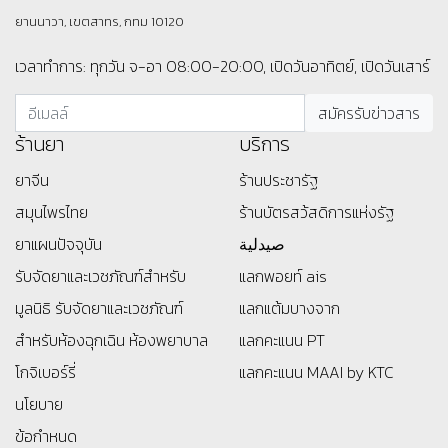
ยานนาวา, เขตสาทร, กทม 10120
เวลาทำการ: ทุกวัน จ-อา 08:00-20:00, เปิดวันอาทิตย์, เปิดวันเสาร์
ร้านยา
บริการ
ยาจีน
ร้านประชารัฐ
สมุนไพรไทย
ร้านบัตรสว้สดิการแห่งรัฐ
ยาแผนปัจจุบัน
صيدلية
รับจัดยาและเวชภัณฑ์สำหรับ
แลกพอยท์ ais
มูลนิธิ
รับจัดยาและเวชภัณฑ์
แลกแต้มบางจาก
สำหรับห้องฉุกเฉิน ห้องพยาบาล
แลกคะแนน PT
โกจิเบอร์รี่
แลกคะแนน MAAI by KTC
นโยบาย
ข้อกำหนด