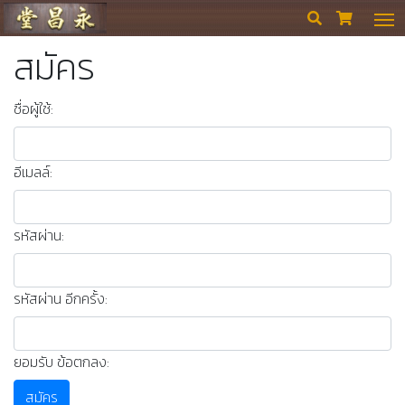
ร้านขายยา ย่งเชียงตึ๊ง


สมัคร
ชื่อผู้ใช้:
อีเมลล์:
รหัสผ่าน:
รหัสผ่าน อีกครั้ง:
ยอมรับ ข้อตกลง:
สมัคร