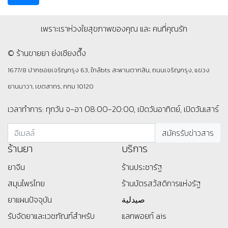
เพราะเราห่วงใยสุขภาพของคุณ และ คนที่คุณรัก
© ร้านขายยา ย่งเชียงตึ๊ง
1677/8 ปากซอยเจริญกรุง 63, ใกล้bts สะพานตากสิน, ถนนเจริญกรุง, แขวง
ยานนาวา, เขตสาทร, กทม 10120
เวลาทำการ: ทุกวัน จ-อา 08:00-20:00, เปิดวันอาทิตย์, เปิดวันเสาร์
ร้านยา
บริการ
ยาจีน
ร้านประชารัฐ
สมุนไพรไทย
ร้านบัตรสว้สดิการแห่งรัฐ
ยาแผนปัจจุบัน
صيدلية
รับจัดยาและเวชภัณฑ์สำหรับ
แลกพอยท์ ais