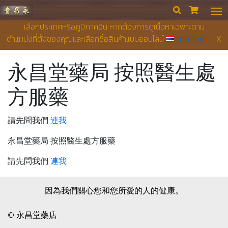
永昌堂藥店


เลือกประเทศหรือภูมิภาคอื่น หากต้องการดูเนื้อหาเฉพาะตาม
ตำแหน่งที่ตั้งของคุณและเลือกซื้อสินค้าแบบออนไลน์
ภาษาไทย
X
永昌堂藥局 按照醫生處
方服藥
請先問我們
連我
永昌堂藥局 按照醫生處方服藥
請先問我們
連我
因為我們關心您和您所愛的人的健康。
© 永昌堂藥店