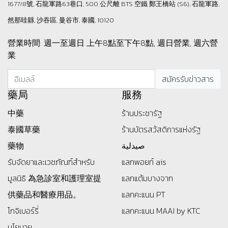
1677/8號, 石龍軍路63巷口, 500 公尺離 BTS 空鐵 鄭王橋站 (S6), 石龍軍路,
然那哇縣, 沙吞區, 曼谷市, 泰國, 10120
營業時間: 週一至週日 上午8點至下午8點, 週日營業, 週六營
業
藥局
服務
中藥
ร้านประชารัฐ
泰國草藥
ร้านบัตรสว้สดิการแห่งรัฐ
藥物
صيدلية
รับจัดยาและเวชภัณฑ์สำหรับ
แลกพอยท์ ais
มูลนิธิ
為急診室和護理室提
แลกแต้มบางจาก
供藥品和醫療用品。
แลกคะแนน PT
โกจิเบอร์รี่
แลกคะแนน MAAI by KTC
นโยบาย