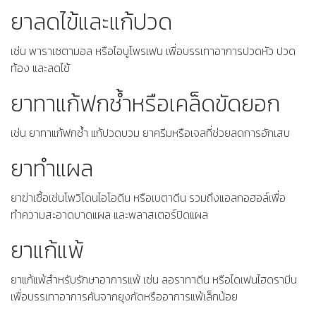
ยาลดไข้และแก้ปวด
เช่น พาราเซตามอล หรือไอบูโพรเฟน เพื่อบรรเทาอาการปวดหัว ปวด
ท้อง และลดไข้
ยาทาแก้ฟกช้ำหรือเคล็ดขัดยอก
เช่น ยาทาแก้ฟกช้ำ แก้ปวดบวม ยาครีมหรือเจลที่ช่วยลดการอักเสบ
ยาทำแผล
ยาฆ่าเชื้อเช่นโพวิโดนไอโอดีน หรือเบตาดีน รวมถึงแอลกอฮอล์เพื่อ
ทำความสะอาดบาดแผล และพลาสเตอร์ปิดแผล
ยาแก้แพ้
ยาแก้แพ้สำหรับรักษาอาการแพ้ เช่น ลอราทาดีน หรือไดเฟนไฮดรามีน
เพื่อบรรเทาอาการคันจากยุงกัดหรืออาการแพ้เล็กน้อย