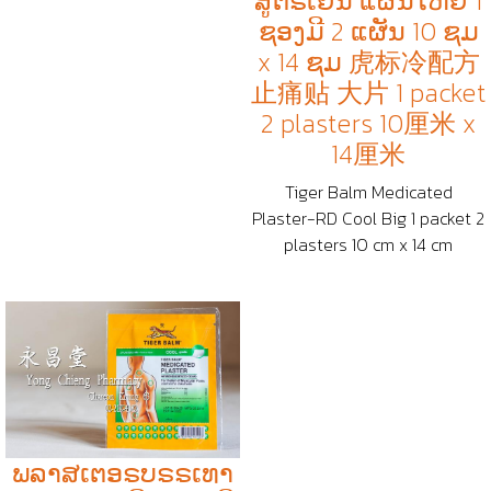
ສູຕຣເຢ็ນ ແຜັນໄຫຍັ 1
ຊອງມີ 2 ແຜັນ 10 ຊມ
x 14 ຊມ 虎标冷配方
止痛贴 大片 1 packet
2 plasters 10厘米 x
14厘米
Tiger Balm Medicated
Plaster-RD Cool Big 1 packet 2
plasters 10 cm x 14 cm
ພລາສເຕອຣບຣຣເທາ