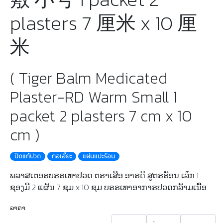
plasters 7 厘米 x 10 厘
米
( Tiger Balm Medicated
Plaster-RD Warm Small 1
packet 2 plasters 7 cm x 10
cm )
ปิดแก้ปวด
กอเอี้ยะ
แผ่นแปะร้อน
ພລາສເຕອຣບຣຣເທາປວດ ຕຣາເສືອ ອາຣດີ ສູຕຣຣັອນ ເລ็ກ 1
ຊອງມີ 2 ແຜັນ 7 ຊມ x 10 ຊມ ບຣຣເທາອາກາຣປວດກລັາມເນືັອ
ລາຄາ