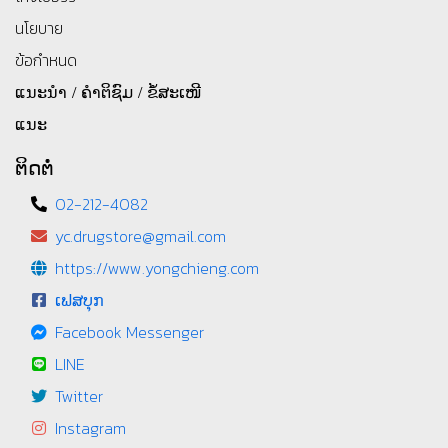
นโยบาย
ข้อกำหนด
ແນະນຳ / ຄຳຕິຊົມ / ຂໍ້ສະເໜີ
ແນະ
ຕິດຕໍ່
02-212-4082
yc.drugstore@gmail.com
https://www.yongchieng.com
ເຟສບຸກ
Facebook Messenger
LINE
Twitter
Instagram