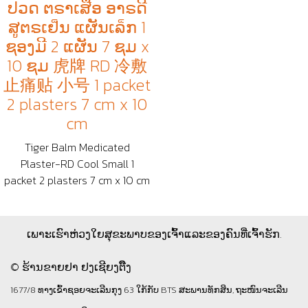
ປວດ ຕຣາເສືອ ອາຣດີ
ສູຕຣເຢ็ນ ແຜັນເລ็ກ 1
ຊອງມີ 2 ແຜັນ 7 ຊມ x
10 ຊມ 虎牌 RD 冷敷
止痛贴 小号 1 packet
2 plasters 7 cm x 10
cm
Tiger Balm Medicated
Plaster-RD Cool Small 1
packet 2 plasters 7 cm x 10 cm
ເພາະເຮົາຫ່ວງໃຍສຸຂະພາບຂອງເຈົ້າແລະຂອງຄົນທີ່ເຈົ້າຮັກ.
© ຮ້ານຂາຍຢາ ຢງເຊີຍງຕຶ໊ງ
1677/8 ທາງເຂົ້າຊອຍຈະເລີນກຸງ 63 ໃກ້ກັບ BTS ສະພານທັກສິນ, ຖະໜົນຈະເລີນ