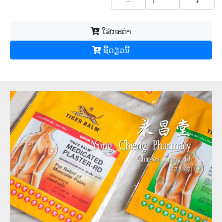
-
+
ໃສ່ກະຕ່າ
ຊື້​ດຽວ​ນີ້