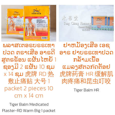
ພລາສເຕອຣບຣຣເທາ
ຢາຫມັອງເສືອ ເອຊ
ປວດ ຕຣາເສືອ ອາຣດີ
ອາຣ ຢາບຣຣເທາປວດ
ສູຕຣຣັອນ ແຜັນໄຫຍັ 1
ກລັາມເນືັອ
ຊອງມີ 2 ແຜັນ 10 ຊມ
ແມລງສัຕວກัດຕັອຢ
x 14 ຊມ 虎牌 RD 热
虎牌药膏 HR 缓解肌
敷止痛贴 大号 1
肉疼痛和昆虫叮咬
packet 2 pieces 10
Tiger Balm HR
cm x 14 cm
Tiger Balm Medicated
Plaster-RD Warm Big 1 packet