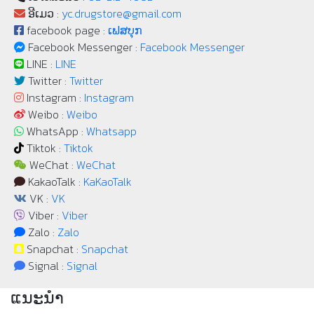
ອີເມວ :
yc.drugstore@gmail.com
facebook page :
ເຟສບຸກ
Facebook Messenger :
Facebook Messenger
LINE :
LINE
Twitter :
Twitter
Instagram :
Instagram
Weibo :
Weibo
WhatsApp :
Whatsapp
Tiktok :
Tiktok
WeChat :
WeChat
KakaoTalk :
KaKaoTalk
VK :
VK
Viber :
Viber
Zalo :
Zalo
Snapchat :
Snapchat
Signal :
Signal
ແນະນຳ