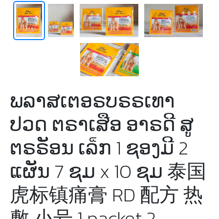
ພລາສເຕອຣບຣຣເທາ
ປວດ ຕຣາເສືອ ອາຣດີ ສູ
ຕຣຣັອນ ເລ็ກ 1 ຊອງມີ 2
ແຜັນ 7 ຊມ x 10 ຊມ 泰国
虎标镇痛膏 RD 配方 热
敷 小号 1 packet 2