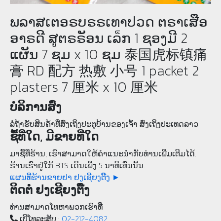
ພລາສເຕອຣບຣຣເທາປວດ ຕຣາເສືອ
ອາຣດີ ສູຕຣຣັອນ ເລ็ກ 1 ຊອງມີ 2
ແຜັນ 7 ຊມ x 10 ຊມ 泰国虎标镇痛
膏 RD 配方 热敷 小号 1 packet 2
plasters 7 厘米 x 10 厘米
ບໍລິການສົ່ງ
ລໍຖ້າຮັບສິນຄ້າທີ່ສົ່ງເຖິງປະຕູບ້ານຂອງເຈົ້າ ສົ່ງເຖິງປະເທດລາວ
ຊື້ທີ່ໃດ, ມີຂາຍທີ່ໃດ
ມາຊື້ທີ່ຮ້ານ, ເຮົາສາມາດໃຫ້ຄໍາແນະນຳກັບທ່ານເພີ່ມເຕີມໄດ້.
ຮ້ານເຮົາຢູ່ໃກ້ BTS ເດິນເພີ່ງ 5 ນາທີເທົ່ນນັ້ນ.
ແຜນທີ່ຮ້ານຂາຍຢາ ຢງເຊີຍງຕຶ໊ງ ►
ຕິດຕໍ່ ຢງເຊີຍງຕຶ໊ງ
ທ່ານສາມາດໂທຫາພວກເຮົາທີ່
ເບີ​ໂທລະ​ສັບ :
02-212-4082