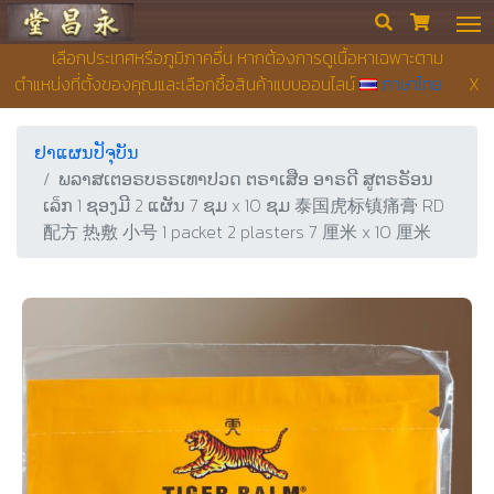
ຮ້ານຂາຍຢາ ຢງເຊີຍງຕຶ໊ງ


เลือกประเทศหรือภูมิภาคอื่น หากต้องการดูเนื้อหาเฉพาะตาม
ตำแหน่งที่ตั้งของคุณและเลือกซื้อสินค้าแบบออนไลน์
ภาษาไทย
X
ຢາແຜນປັຈຸບັນ
ພລາສເຕອຣບຣຣເທາປວດ ຕຣາເສືອ ອາຣດີ ສູຕຣຣັອນ
ເລ็ກ 1 ຊອງມີ 2 ແຜັນ 7 ຊມ x 10 ຊມ 泰国虎标镇痛膏 RD
配方 热敷 小号 1 packet 2 plasters 7 厘米 x 10 厘米