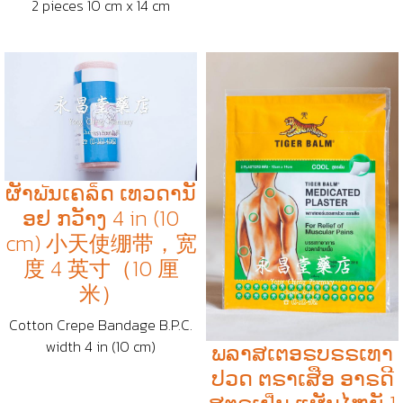
2 pieces 10 cm x 14 cm
ຜັາພัນເຄລ็ດ ເທວດານັ
ອຢ ກວັາງ 4 in (10
cm) 小天使绷带，宽
度 4 英寸（10 厘
米）
Cotton Crepe Bandage B.P.C.
width 4 in (10 cm)
ພລາສເຕອຣບຣຣເທາ
ປວດ ຕຣາເສືອ ອາຣດີ