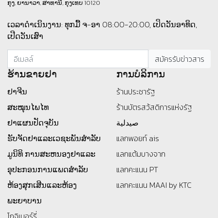
ກຸງ, ຍານາວາ, ສາທານີ, ກຸງເທບ 10120
ເວລາດຳເນິນງານ: ທຸກມື້ ຈ-ອາ 08:00-20:00, ເປິດວັນອາທິດ,
ເປີດວັນເສົາ
ຮ້ານ​ຂາຍ​ຢາ
ການບໍລິການ
ຢາຈີນ
ร้านประชารัฐ
ສະໝຸນໄພໄທ
ร้านบัตรสว้สดิการแห่งรัฐ
ຢາແຜນປັດຈຸບັນ
صيدلية
ຮັບຈັດຢາແລະເວຊະພັນສໍາລັບ
แลกพอยท์ ais
ມູນິທິ
ການສະຫນອງຢາແລະ
แลกแต้มบางจาก
ອຸປະກອນການແພດສໍາລັບ
แลกคะแนน PT
ຫ້ອງສຸກເສີນແລະຫ້ອງ
แลกคะแนน MAAI by KTC
ພະຍາບານ
โกจิเบอร์รี่