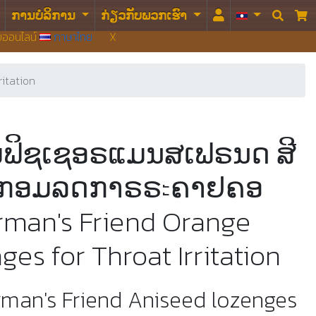
ການບໍລິການ
ກ່ຽວກັບພວກເຮົາ


บบออนไลน์
ภาษาไทย
X
itation
ຟິຊເຊອຣແມນສເຟຣນດ ສີ
ລູກອມລດກາຣຣะຄາຢຄອ
rman's Friend Orange
ges for Throat Irritation
erman's Friend Aniseed lozenges