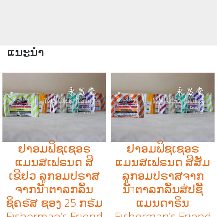
ແນະນຳ
ຢາອມຟິຊເຊອຣ
ຢາອມຟິຊເຊອຣ
ແມນສເຟຣນດ ສີ
ແມນສເຟຣນດ ສີສັມ
ເຂີຢວ ລູກອມປຣາສ
ລູກອມປຣາສຈາກ
ຈາກນັำຕາລກລິັນ
ນັำຕາລກລິັນສ່ປຊີັ
ຊິຄຣัສ ຊອງ 25 ກຣัມ
ແມນດາຣິນ
Fisherman's Friend
Fisherman's Friend