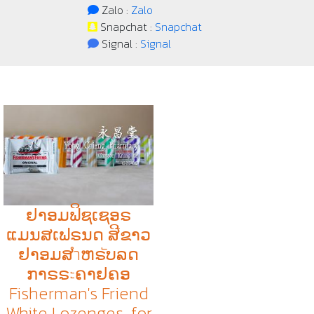
Zalo :
Zalo
Snapchat :
Snapchat
Signal :
Signal
ຢາອມຟິຊເຊອຣ
ແມນສເຟຣນດ ສີຂາວ
ຢາອມສำຫຣัບລດ
ກາຣຣะຄາຢຄອ
Fisherman's Friend
White Lozenges, for