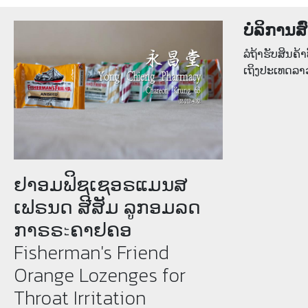
ບໍລິການສົ
ລໍຖ້າຮັບສິນຄ້າທ
ເຖິງປະເທດລາ
ຢາອມຟິຊເຊອຣແມນສ
ເຟຣນດ ສີສັມ ລູກອມລດ
ກາຣຣะຄາຢຄອ
Fisherman's Friend
Orange Lozenges for
Throat Irritation