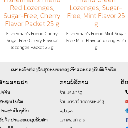
Red Lozenges,
Lozenges, Sugar-
Sugar-Free, Cherry
Free, Mint Flavor 25
Flavor Packet 25 g
g
Fisherman's Friend Cherry
Fisherman's Friend Mint Sugar
Sugar Free Cherry Flavour
Free Mint Flavour lozenges 25
lozenges Packet 25 g
g
ເພາະເຮົາຫ່ວງໃຍສຸຂະພາບຂອງເຈົ້າແລະຂອງຄົນທີ່ເຈົ້າຮັກ.
ຮ້ານ​ຂາຍ​ຢາ
ການບໍລິການ
ຕິດ
ຢາຈີນ
ร้านประชารัฐ
ສະໝຸນໄພໄທ
ร้านบัตรสว้สดิการแห่งรัฐ
ຢາແຜນປັດຈຸບັນ
صيدلية
ຮັບຈັດຢາແລະເວຊະພັນສໍາ
แลกพอยท์ ais