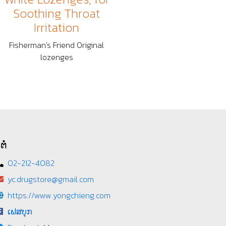
Soothing Throat
Irritation
Fisherman's Friend Original
lozenges
ຕໍ່
02-212-4082
yc.drugstore@gmail.com
https://www.yongchieng.com
ເຟສບຸກ