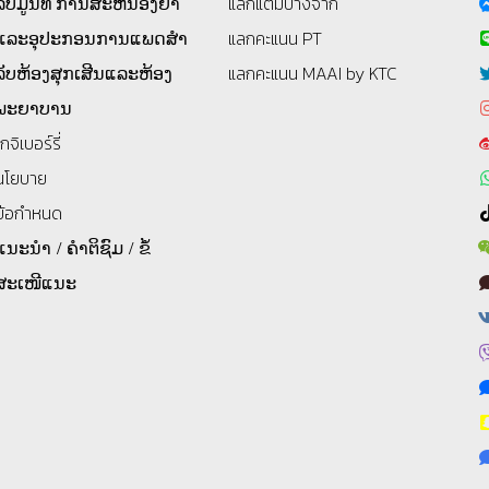
ລັບມູນິທິ
ການສະຫນອງຢາ
แลกแต้มบางจาก
ແລະອຸປະກອນການແພດສໍາ
แลกคะแนน PT
ລັບຫ້ອງສຸກເສີນແລະຫ້ອງ
แลกคะแนน MAAI by KTC
ພະຍາບານ
โกจิเบอร์รี่
นโยบาย
ข้อกำหนด
ແນະນຳ / ຄຳຕິຊົມ / ຂໍ້
ສະເໜີແນະ