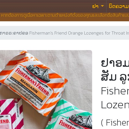
ຢາ
ບົດຄວາມ
น หากต้องการดูเนื้อหาเฉพาะตามตำแหน่งที่ตั้งของคุณและเลือกซื้อสินค้าแ
ຣะຄາຢຄອ Fisherman's Friend Orange Lozenges for Throat Irr
ຢາອມ
ສັມ 
Fishe
Lozen
( Fish