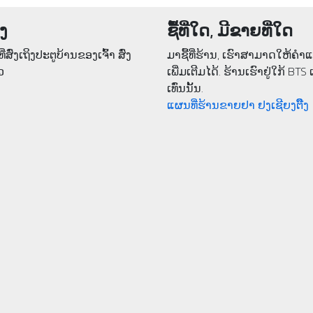
່ງ
ຊື້ທີ່ໃດ, ມີຂາຍທີ່ໃດ
ີ່ສົ່ງເຖິງປະຕູບ້ານຂອງເຈົ້າ ສົ່ງ
ມາຊື້ທີ່ຮ້ານ, ເຮົາສາມາດໃຫ້ຄໍ
ວ
ເພີ່ມເຕີມໄດ້. ຮ້ານເຮົາຢູ່ໃກ້ BTS 
ເທົ່ນນັ້ນ.
ແຜນທີ່ຮ້ານຂາຍຢາ ຢງເຊີຍງຕຶ໊ງ