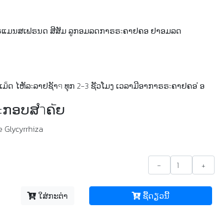
ຣແມນສເຟຣນດ ສີສັມ ລູກອມລດກາຣຣะຄາຢຄອ ຢາອມລດ
ອ
1 ເມ็ດ ໄຫັລะລາຢຊັາๆ ທຸກ 2-3 ຊัັວໂມງ ເວລາມີອາກາຣຣะຄາຢຄອ ່ອ
ะກອບສำຄัຍ
 Glycyrrhiza
-
+
ໃສ່ກະຕ່າ
ຊື້​ດຽວ​ນີ້