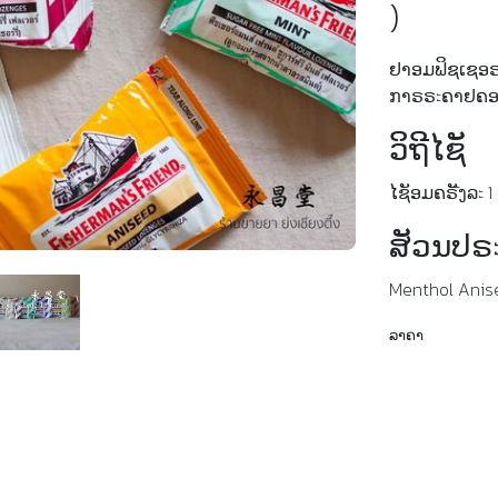
)
ຢາອມຟິຊເຊອ
ກາຣຣะຄາຢຄ
ວິຖີໄຊັ
ໄຊັອມຄຣัັງລะ 
ສັວນປຣ
Menthol Anise
ລາຄາ