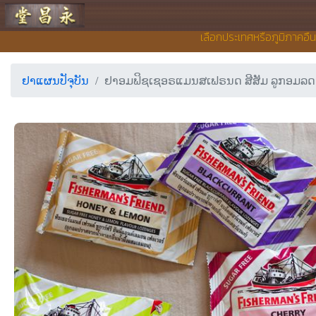
ຮ້ານຂາຍຢາ ຢງເຊີຍງຕຶ໊ງ
เลือกประเทศหรือภูมิภาคอื่
ຢາແຜນປັຈຸບັນ
ຢາອມຟິຊເຊອຣແມນສເຟຣນດ ສີສັມ ລູກອມລດກາຣ