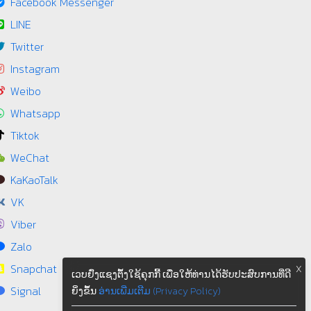
Facebook Messenger
LINE
Twitter
Instagram
Weibo
Whatsapp
Tiktok
WeChat
KaKaoTalk
VK
Viber
Zalo
Snapchat
X
ເວບຢົ່ງແຊງຕຶ້ງໃຊ້ຄຸກກີ້ ເພື່ອໃຫ້ທ່ານໄດ້ຮັບປະສົບການທີ່ດີ
Signal
ຍິ່ງຂຶ້ນ
ອ່ານເພີ່ມເຕີມ (Privacy Policy)