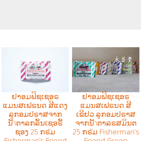
ຢາອມຟິຊເຊອຣ
ຢາອມຟິຊເຊອຣ
ແມນສເຟຣນດ ສີແດງ
ແມນສເຟຣນດ ສີ
ລູກອມປຣາສຈາກ
ເຂີຢວ ລູກອມປຣາສ
ນັำຕາລກລິັນເຊອຣີັ
ຈາກນັำຕາລຣສມິນຕ
ຊອງ 25 ກຣัມ
25 ກຣัມ Fisherman's
Fisherman's Friend
Friend Green