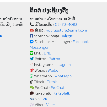
ຕິດຕໍ່ ຢງເຊີຍງຕຶ໊ງ
າແນະນຳກັບທ່ານ
ທ່ານສາມາດໂທຫາພວກເຮົາທີ່
ເດິນເພີ່ງ 5 ນາທີ
ເບີ​ໂທລະ​ສັບ :
02-212-4082
ອີເມວ :
yc.drugstore@gmail.com
 ►
facebook page :
ເຟສບຸກ
Facebook Messenger :
Facebook
Messenger
LINE :
LINE
Twitter :
Twitter
Instagram :
Instagram
Weibo :
Weibo
WhatsApp :
Whatsapp
Tiktok :
Tiktok
WeChat :
WeChat
KakaoTalk :
KaKaoTalk
VK :
VK
Viber :
Viber