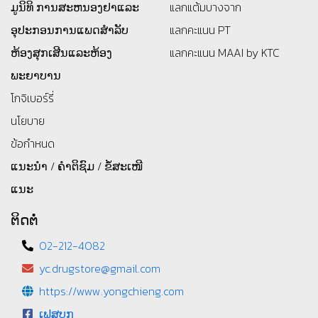
ມູນິທິ
ການສະຫນອງຢາແລະ
แลกแต้มบางจาก
ອຸປະກອນການແພດສໍາລັບ
แลกคะแนน PT
ຫ້ອງສຸກເສີນແລະຫ້ອງ
แลกคะแนน MAAI by KTC
ພະຍາບານ
โกจิเบอร์รี่
นโยบาย
ข้อกำหนด
ແນະນຳ / ຄຳຕິຊົມ / ຂໍ້ສະເໜີ
ແນະ
ຕິດຕໍ່
02-212-4082
yc.drugstore@gmail.com
https://www.yongchieng.com
ເຟສບຸກ