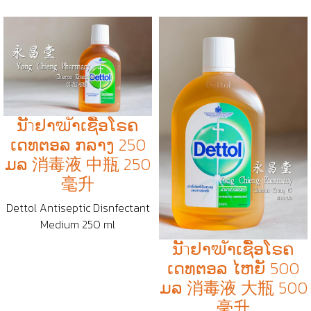
ນັำຢາຆັາເຊືັອໂຣຄ
ເດທຕອລ ກລາງ 250
ມລ 消毒液 中瓶 250
毫升
Dettol Antiseptic Disnfectant
Medium 250 ml
ນັำຢາຆັາເຊືັອໂຣຄ
ເດທຕອລ ໄຫຍັ 500
ມລ 消毒液 大瓶 500
毫升