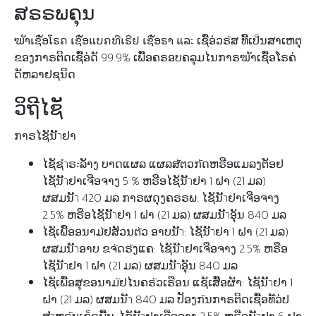
ສຣຣພຄຸນ
ຆັາເຊືັອໂຣຄ ເຊືັອແບຄທີເຣີຢ ເຊືັອຣາ ແລะ ເຊືັອ່ວຣัສ ທີັເປ็ນສາເຫຕຸ
ຂອງກາຣຕິດເຊືັອ່ດັ 99.9% ເພືັອຄຣອບຄລຸມໄນກາຣຆັາເຊືັອໂຣຄ່
ດັຫລາຢຊນິດ
ວິຖີໄຊັ
ກາຣໄຊັນັำຢາ
ໄຊັຊำຣะລັາງ ບາດແຜລ ແຜລສัຕວກัດຫຣືອແມລງຕັອຢ
ໄຊັນັำຢາເຈືອຈາງ 5 % ຫຣືອໄຊັນັำຢາ 1 ຝາ (21 ມລ)
ຜສມນັำ 420 ມລ ກາຣຜດຸງຄຣຣພ: ໄຊັນັำຢາເຈືອຈາງ
2.5% ຫຣືອໄຊັນັำຢາ 1 ຝາ (21 ມລ) ຜສມນັำອຸັນ 840 ມລ
ໄຊັເພືັອອນາມัຢສັວນຕัວ ອາບນັำ: ໄຊັນັำຢາ 1 ຝາ (21 ມລ)
ຜສມນັำອາບ ຂຈัດຣัງແຄ: ໄຊັນັำຢາເຈືອຈາງ 2.5% ຫຣືອ
ໄຊັນັำຢາ 1 ຝາ (21 ມລ) ຜສມນັำອຸັນ 840 ມລ
ໄຊັເພືັອສຸຂອນາມัຢໄນຄຣัວເຣືອນ ແຊັເສືັອຜັາ: ໄຊັນັำຢາ 1
ຝາ (21 ມລ) ຜສມນັำ 840 ມລ ປັອງກัນກາຣຕິດເຊືັອທัັວ່ປ