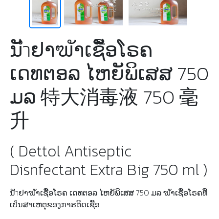
ນັำຢາຆັາເຊືັອໂຣຄ
ເດທຕອລ ໄຫຍັພິເສສ 750
ມລ 特大消毒液 750 毫
升
( Dettol Antiseptic
Disnfectant Extra Big 750 ml )
ນັำຢາຆັາເຊືັອໂຣຄ ເດທຕອລ ໄຫຍັພິເສສ 750 ມລ ຆັາເຊືັອໂຣຄທີັ
ເປ็ນສາເຫຕຸຂອງກາຣຕິດເຊືັອ