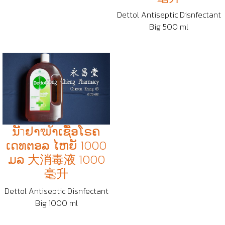
Dettol Antiseptic Disnfectant
Big 500 ml
ນັำຢາຆັາເຊືັອໂຣຄ
ເດທຕອລ ໄຫຍັ 1000
ມລ 大消毒液 1000
毫升
Dettol Antiseptic Disnfectant
Big 1000 ml