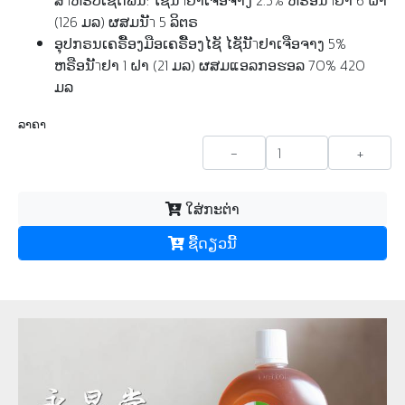
ສำຫຣัບເຊ็ດພືັນ: ໄຊັນັำຢາເຈືອຈາງ 2.5% ຫຣືອນັำຢາ 6 ຝາ
(126 ມລ) ຜສມນັำ 5 ລິຕຣ
ອຸປກຣນເຄຣືັອງມືອເຄຣືັອງໄຊັ ໄຊັນັำຢາເຈືອຈາງ 5%
ຫຣືອນັำຢາ 1 ຝາ (21 ມລ) ຜສມແອລກອຮອລ 70% 420
ມລ
ລາຄາ
-
+
ໃສ່ກະຕ່າ
ຊື້​ດຽວ​ນີ້