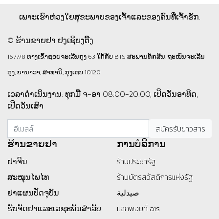
ເພາະເຮົາຫ່ວງໃຍສຸຂະພາບຂອງເຈົ້າແລະຂອງຄົນທີ່ເຈົ້າຮັກ.
© ຮ້ານຂາຍຢາ ຢງເຊີຍງຕຶ໊ງ
1677/8 ທາງເຂົ້າຊອຍຈະເລີນກຸງ 63 ໃກ້ກັບ BTS ສະພານທັກສິນ, ຖະໜົນຈະເລີນ
ກຸງ, ຍານາວາ, ສາທານີ, ກຸງເທບ 10120
ເວລາດຳເນິນງານ: ທຸກມື້ ຈ-ອາ 08:00-20:00, ເປິດວັນອາທິດ,
ເປີດວັນເສົາ
ຮ້ານ​ຂາຍ​ຢາ
ການບໍລິການ
ຢາຈີນ
ร้านประชารัฐ
ສະໝຸນໄພໄທ
ร้านบัตรสว้สดิการแห่งรัฐ
ຢາແຜນປັດຈຸບັນ
صيدلية
ຮັບຈັດຢາແລະເວຊະພັນສໍາລັບ
แลกพอยท์ ais