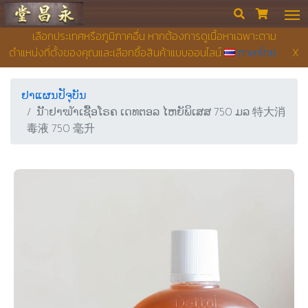
ຮ້ານຂາຍຢາ ຢງເຊີຍງຕຶ໊ງ


เลือกประเทศหรือภูมิภาคอื่น หากต้องการดูเนื้อหาเฉพาะตาม
ตำแหน่งที่ตั้งของคุณและเลือกซื้อสินค้าแบบออนไลน์
ภาษาไทย
X
ຢາແຜນປັຈຸບັນ
ນັำຢາຆັາເຊືັອໂຣຄ ເດທຕອລ ໄຫຍັພິເສສ 750 ມລ 特大消
毒液 750 毫升