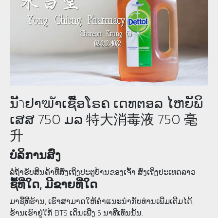
ນັำຢາຆັາເຊືັອໂຣຄ ເດທຕອລ ໄຫຍັພິ
ເສສ 750 ມລ 特大消毒液 750 毫
升
ບໍລິການສົ່ງ
ລໍຖ້າຮັບສິນຄ້າທີ່ສົ່ງເຖິງປະຕູບ້ານຂອງເຈົ້າ ສົ່ງເຖິງປະເທດລາວ
ຊື້ທີ່ໃດ, ມີຂາຍທີ່ໃດ
ມາຊື້ທີ່ຮ້ານ, ເຮົາສາມາດໃຫ້ຄໍາແນະນຳກັບທ່ານເພີ່ມເຕີມໄດ້.
ຮ້ານເຮົາຢູ່ໃກ້ BTS ເດິນເພີ່ງ 5 ນາທີເທົ່ນນັ້ນ.