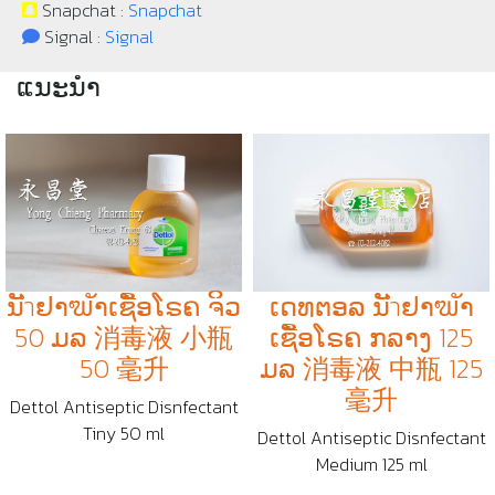
Snapchat :
Snapchat
Signal :
Signal
ແນະນຳ
ນັำຢາຆັາເຊືັອໂຣຄ ຈິິວ
ເດທຕອລ ນັำຢາຆັາ
50 ມລ 消毒液 小瓶
ເຊືັອໂຣຄ ກລາງ 125
50 毫升
ມລ 消毒液 中瓶 125
毫升
Dettol Antiseptic Disnfectant
Tiny 50 ml
Dettol Antiseptic Disnfectant
Medium 125 ml