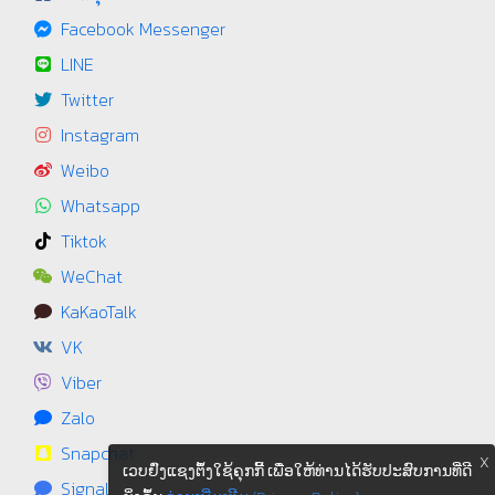
Facebook Messenger
LINE
Twitter
Instagram
Weibo
Whatsapp
Tiktok
WeChat
KaKaoTalk
VK
Viber
Zalo
Snapchat
X
ເວບຢົ່ງແຊງຕຶ້ງໃຊ້ຄຸກກີ້ ເພື່ອໃຫ້ທ່ານໄດ້ຮັບປະສົບການທີ່ດີ
Signal