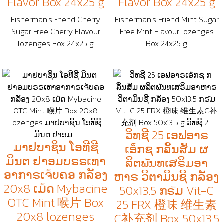
Flavor Box 24x25 g
Flavor Box 24x25 g
Fisherman's Friend Cherry
Fisherman's Friend Mint Sugar
Sugar Free Cherry Flavour
Free Mint Flavour lozenges
lozenges Box 24x25 g
Box 24x25 g
ວິທຊີ 25 ເອຟອາຣ
ມາຢບາຊິນ ໂອທີຊີ
ເອ็ກຊ ກລິັນສັມ ຜ
ມິນຕ ຢາອມບຣຣເທາ
ລິຕພัນທເສຣິມອາ
ອາກາຣເຈ็ບຄອ ກລັອງ
ຫາຣ ວິຕາມິນຊີ ກລັອງ
20x8 ເມ็ດ Mybacine
50x13.5 ກຣัມ Vit-C
OTC Mint 喉片 Box
25 FRX 橙味 维生素
20x8 lozenges
C补充剂 Box 50x13.5