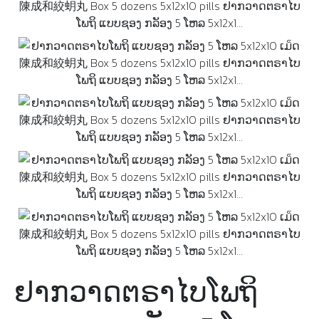
ຢາກວາດຕຣາໄບໂພຖິ