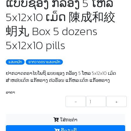
ແບບຊອງ ກລັອງ 5 ໂຫລ
5x12x10 ເມ็ດ 陳成和絞
蚏丸 Box 5 dozens
5x12x10 pills
แสงหมึก
ยากวาดตราแสงหมึก
ຢາກວາດຕຣາໄບໂພຖິ ແບບຊອງ ກລັອງ 5 ໂຫລ 5x12x10 ເມ็ດ
ສำຫຣัບເດ็ກ ແກັທຣາງ ຕัວຣັອນ ແກັຫລะເດ็ກ ແກັ່ອທຣາງ
ລາຄາ
-
+
ໃສ່ກະຕ່າ
ຊື້​ດຽວ​ນີ້