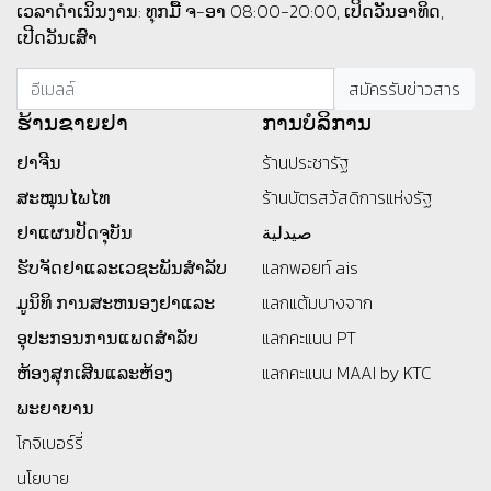
ເວລາດຳເນິນງານ: ທຸກມື້ ຈ-ອາ 08:00-20:00, ເປິດວັນອາທິດ,
ເປີດວັນເສົາ
ຮ້ານ​ຂາຍ​ຢາ
ການບໍລິການ
ຢາຈີນ
ร้านประชารัฐ
ສະໝຸນໄພໄທ
ร้านบัตรสว้สดิการแห่งรัฐ
ຢາແຜນປັດຈຸບັນ
صيدلية
ຮັບຈັດຢາແລະເວຊະພັນສໍາລັບ
แลกพอยท์ ais
ມູນິທິ
ການສະຫນອງຢາແລະ
แลกแต้มบางจาก
ອຸປະກອນການແພດສໍາລັບ
แลกคะแนน PT
ຫ້ອງສຸກເສີນແລະຫ້ອງ
แลกคะแนน MAAI by KTC
ພະຍາບານ
โกจิเบอร์รี่
นโยบาย