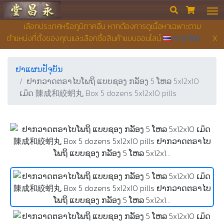
ຮ້ານຂາຍຢາ ຢງເຊີຍງຕຶ໊ງ


เลือกประเทศหรือภูมิภาคอื่น หากต้องการดูเนื้อหาเฉพาะตาม
ตำแหน่งที่ตั้งของคุณและเลือกซื้อสินค้าแบบออนไลน์
ภาษาไทย
X
ຢາແຜນປັຈຸບັນ
ຢາກວາດຕຣາໄບໂພຖິ ແບບຊອງ ກລັອງ 5 ໂຫລ 5x12x10
ເມ็ດ 陳成和絞蚏丸 Box 5 dozens 5x12x10 pills