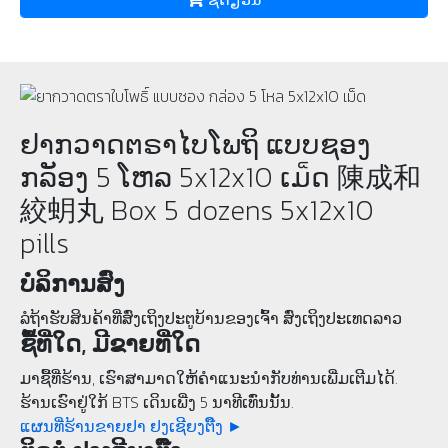
ຢາກວາດຕຣາໄບໂພຖິ ແບບຊອງ
ກລັອງ 5 ໂຫລ 5x12x10 ເມ็ດ 陳成和
絞蚏丸 Box 5 dozens 5x12x10
pills
ບໍລິການສົ່ງ
ລໍຖ້າຮັບສິນຄ້າທີ່ສົ່ງເຖິງປະຕູບ້ານຂອງເຈົ້າ ສົ່ງເຖິງປະເທດລາວ
ຊື້ທີ່ໃດ, ມີຂາຍທີ່ໃດ
ມາຊື້ທີ່ຮ້ານ, ເຮົາສາມາດໃຫ້ຄໍາແນະນຳກັບທ່ານເພີ່ມເຕີມໄດ້.
ຮ້ານເຮົາຢູ່ໃກ້ BTS ເດິນເພີ່ງ 5 ນາທີເທົ່ນນັ້ນ.
ແຜນທີ່ຮ້ານຂາຍຢາ ຢງເຊີຍງຕຶ໊ງ ►