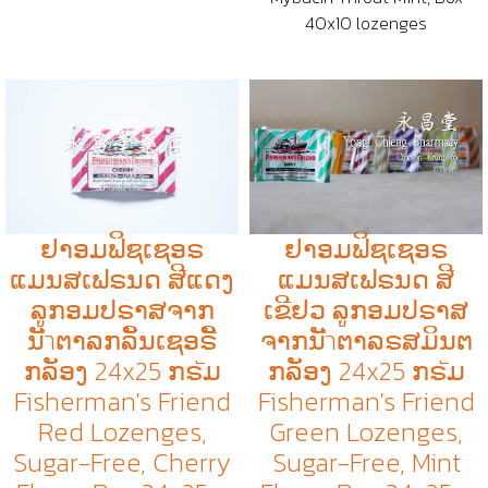
40x10 lozenges
ຢາອມຟິຊເຊອຣ
ຢາອມຟິຊເຊອຣ
ແມນສເຟຣນດ ສີແດງ
ແມນສເຟຣນດ ສີ
ລູກອມປຣາສຈາກ
ເຂີຢວ ລູກອມປຣາສ
ນັำຕາລກລິັນເຊອຣີັ
ຈາກນັำຕາລຣສມິນຕ
ກລັອງ 24x25 ກຣัມ
ກລັອງ 24x25 ກຣัມ
Fisherman's Friend
Fisherman's Friend
Red Lozenges,
Green Lozenges,
Sugar-Free, Cherry
Sugar-Free, Mint