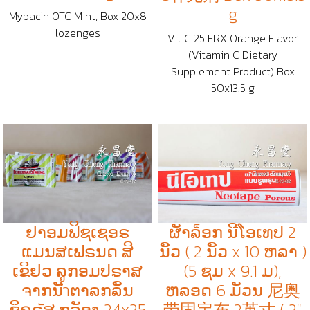
g
Mybacin OTC Mint, Box 20x8
lozenges
Vit C 25 FRX Orange Flavor
(Vitamin C Dietary
Supplement Product) Box
50x13.5 g
ຢາອມຟິຊເຊອຣ
ຜັາລ็ອກ ນີໂອເທປ 2
ແມນສເຟຣນດ ສີ
ນິັວ ( 2 ນິັວ x 10 ຫລາ )
ເຂີຢວ ລູກອມປຣາສ
(5 ຊມ x 9.1 ມ),
ຈາກນັำຕາລກລິັນ
ຫລອດ 6 ມັວນ 尼奥
ຊິຄຣัສ ກລັອງ 24x25
带固定布 2英寸 ( 2"