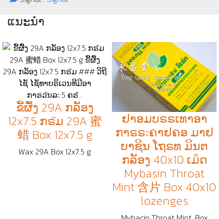
ແນະນຳ
ຂີັຜຶັງ 29A ກລັອງ
ຢາອມບຣຣເທາອາ
12x7.5 ກຣัມ 29A 蜜
ກາຣຣะຄາຢຄອ ມາຢ
蜡 Box 12x7.5 g
ບາຊິນ ໂຖຣທ ມິນຕ​
Wax 29A Box 12x7.5 g
ກລັອງ 40x10 ເມ็ດ
Mybasin Throat
Mint 含片 Box 40x10
lozenges
Mybacin Throat Mint, Box