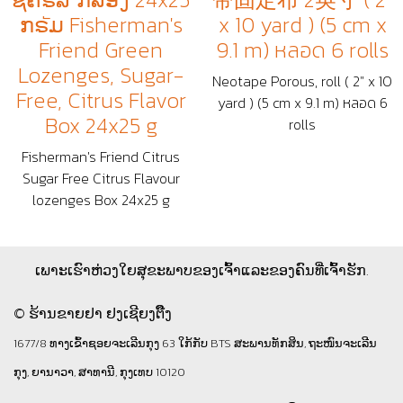
ກຣัມ Fisherman's
x 10 yard ) (5 cm x
Friend Green
9.1 m) หลอด 6 rolls
Lozenges, Sugar-
Neotape Porous, roll ( 2" x 10
Free, Citrus Flavor
yard ) (5 cm x 9.1 m) หลอด 6
Box 24x25 g
rolls
Fisherman's Friend Citrus
Sugar Free Citrus Flavour
lozenges Box 24x25 g
ເພາະເຮົາຫ່ວງໃຍສຸຂະພາບຂອງເຈົ້າແລະຂອງຄົນທີ່ເຈົ້າຮັກ.
© ຮ້ານຂາຍຢາ ຢງເຊີຍງຕຶ໊ງ
1677/8 ທາງເຂົ້າຊອຍຈະເລີນກຸງ 63 ໃກ້ກັບ BTS ສະພານທັກສິນ, ຖະໜົນຈະເລີນ
ກຸງ, ຍານາວາ, ສາທານີ, ກຸງເທບ 10120