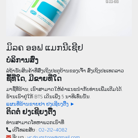
ມິລຄ ອອຟ ແມກນີເຊີຢ
ບໍລິການສົ່ງ
ລໍຖ້າຮັບສິນຄ້າທີ່ສົ່ງເຖິງປະຕູບ້ານຂອງເຈົ້າ ສົ່ງເຖິງປະເທດລາວ
ຊື້ທີ່ໃດ, ມີຂາຍທີ່ໃດ
ມາຊື້ທີ່ຮ້ານ, ເຮົາສາມາດໃຫ້ຄໍາແນະນຳກັບທ່ານເພີ່ມເຕີມໄດ້.
ຮ້ານເຮົາຢູ່ໃກ້ BTS ເດິນເພີ່ງ 5 ນາທີເທົ່ນນັ້ນ.
ແຜນທີ່ຮ້ານຂາຍຢາ ຢງເຊີຍງຕຶ໊ງ ►
ຕິດຕໍ່ ຢງເຊີຍງຕຶ໊ງ
ທ່ານສາມາດໂທຫາພວກເຮົາທີ່
ເບີ​ໂທລະ​ສັບ :
02-212-4082
ອີເມວ :
yc.drugstore@gmail.com