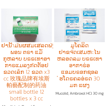
ຢານັำມัນຜສມເສລດພัງ
ມູໂຄລິດ
ພອນ ຕຣາ ແມັ
ຢາຂຈัດເສມຫะໄນ
ກຸຫລາບ ບຣຣເທາອາ
ຫລອດລມ ບຣຣເທາ
ກາຣແມລງກัດຕັອຢ
ອາກາຣ່ອ
ຂວດເລ็ກ 12 ຂວດ x3
ແອມບຣອກຊອລ
cc 玫瑰品牌有埃斯
່ຮໂດຣຄລອ່ຣດ 30
帕藝配制的药油
ມກ ແຜງ
small bottle 12
Mucolid, Ambroxol HCl 30 mg
bottles x 3 cc