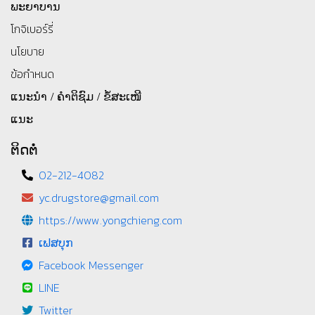
ພະຍາບານ
โกจิเบอร์รี่
นโยบาย
ข้อกำหนด
ແນະນຳ / ຄຳຕິຊົມ / ຂໍ້ສະເໜີ
ແນະ
ຕິດຕໍ່
02-212-4082
yc.drugstore@gmail.com
https://www.yongchieng.com
ເຟສບຸກ
Facebook Messenger
LINE
Twitter