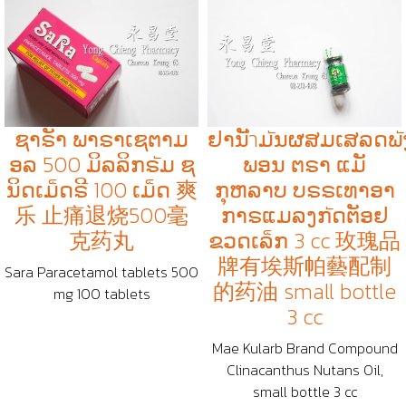
ຊາຣັາ ພາຣາເຊຕາມ
ຢານັำມัນຜສມເສລດພั
ອລ 500 ມິລລິກຣัມ ຊ
ພອນ ຕຣາ ແມັ
ນິດເມ็ດຣີ 100 ເມ็ດ 爽
ກຸຫລາບ ບຣຣເທາອາ
乐 止痛退烧500毫
ກາຣແມລງກัດຕັອຢ
克药丸
ຂວດເລ็ກ 3 cc 玫瑰品
牌有埃斯帕藝配制
Sara Paracetamol tablets 500
的药油 small bottle
mg 100 tablets
3 cc
Mae Kularb Brand Compound
Clinacanthus Nutans Oil,
small bottle 3 cc