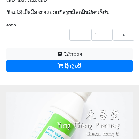
ຫັາມໄຊັເມືັອມີອາກາຣປວດທັອງຫຣືອຄລືັນ່ສັອາເຈີຢນ
ລາຄາ
-
+
ໃສ່ກະຕ່າ
ຊື້​ດຽວ​ນີ້