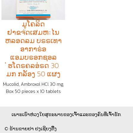
ມູໂຄລິດ
ຢາຂຈัດເສມຫะໄນ
ຫລອດລມ ບຣຣເທາ
ອາກາຣ່ອ
ແອມບຣອກຊອລ
່ຮໂດຣຄລອ່ຣດ 30
ມກ ກລັອງ 50 ແຜງ
Mucolid, Ambroxol HCl 30 mg,
Box 50 pieces x 10 tablets
ເພາະເຮົາຫ່ວງໃຍສຸຂະພາບຂອງເຈົ້າແລະຂອງຄົນທີ່ເຈົ້າຮັກ.
© ຮ້ານຂາຍຢາ ຢງເຊີຍງຕຶ໊ງ