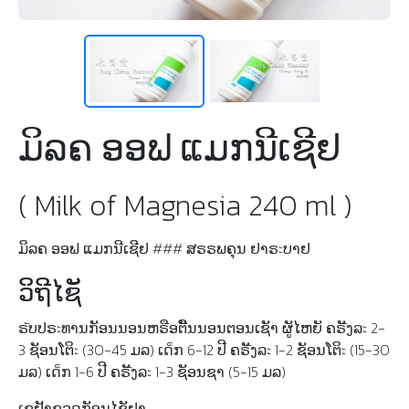
ມິລຄ ອອຟ ແມກນີເຊີຢ
( Milk of Magnesia 240 ml )
ມິລຄ ອອຟ ແມກນີເຊີຢ ### ສຣຣພຄຸນ ຢາຣะບາຢ
ວິຖີໄຊັ
ຣัບປຣะທານກັອນນອນຫຣືອຕືັນນອນຕອນເຊັາ ຜູັໄຫຍັ ຄຣัັງລะ 2-
3 ຊັອນໂຕິะ (30-45 ມລ) ເດ็ກ 6-12 ປີ ຄຣัັງລะ 1-2 ຊັອນໂຕິะ (15-30
ມລ) ເດ็ກ 1-6 ປີ ຄຣัັງລะ 1-3 ຊັອນຊາ (5-15 ມລ)
ເຂຢັາຂວດກັອນໄຊັຢາ