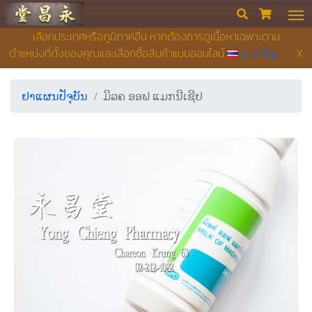
ຮ້ານຂາຍຢາ ຢງເຊີຍງຕຶ໊ງ


เลือกประเทศหรือภูมิภาคอื่น หากต้องการดูเนื้อหาเฉพาะตาม
ตำแหน่งที่ตั้งของคุณและเลือกซื้อสินค้าแบบออนไลน์
ภาษาไทย
X
ຢາແຜນປັຈຸບັນ
ມິລຄ ອອຟ ແມກນີເຊີຢ