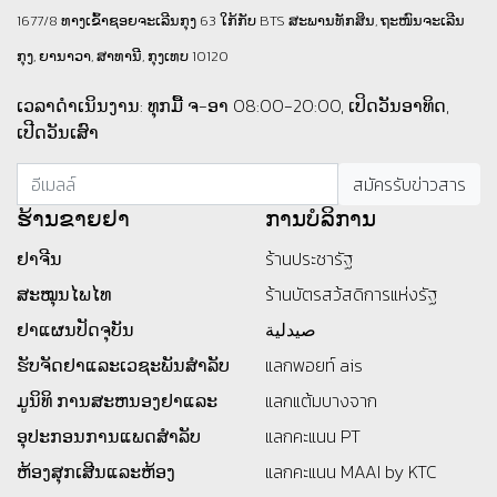
1677/8 ທາງເຂົ້າຊອຍຈະເລີນກຸງ 63 ໃກ້ກັບ BTS ສະພານທັກສິນ, ຖະໜົນຈະເລີນ
ກຸງ, ຍານາວາ, ສາທານີ, ກຸງເທບ 10120
ເວລາດຳເນິນງານ: ທຸກມື້ ຈ-ອາ 08:00-20:00, ເປິດວັນອາທິດ,
ເປີດວັນເສົາ
ຮ້ານ​ຂາຍ​ຢາ
ການບໍລິການ
ຢາຈີນ
ร้านประชารัฐ
ສະໝຸນໄພໄທ
ร้านบัตรสว้สดิการแห่งรัฐ
ຢາແຜນປັດຈຸບັນ
صيدلية
ຮັບຈັດຢາແລະເວຊະພັນສໍາລັບ
แลกพอยท์ ais
ມູນິທິ
ການສະຫນອງຢາແລະ
แลกแต้มบางจาก
ອຸປະກອນການແພດສໍາລັບ
แลกคะแนน PT
ຫ້ອງສຸກເສີນແລະຫ້ອງ
แลกคะแนน MAAI by KTC