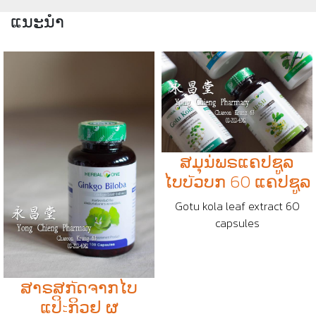
ແນະນຳ
ສມຸນ່ພຣແຄປຊູລ
ໄບບัວບກ 60 ແຄປຊູລ
Gotu kola leaf extract 60
capsules
ສາຣສກัດຈາກໄບ
ແປິะກິວຢ ຜ