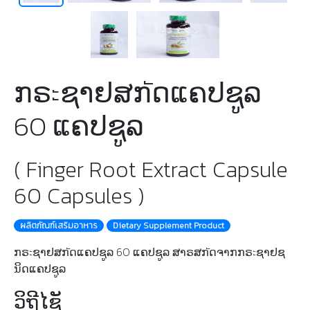
ກຣะຊາຢສກัດແຄປຊູລ
60 ແຄປຊູລ
( Finger Root Extract Capsule
60 Capsules )
ผลิตภัณฑ์เสริมอาหาร
Dietary Supplement Product
ກຣะຊາຢສກัດແຄປຊູລ 60 ແຄປຊູລ ສາຣສກัດຈາກກຣะຊາຢຊ
ນິດແຄປຊູລ
ວິຖີໄຊັ