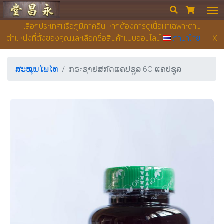
ຮ້ານຂາຍຢາ ຢງເຊີຍງຕຶ໊ງ


เลือกประเทศหรือภูมิภาคอื่น หากต้องการดูเนื้อหาเฉพาะตาม
ตำแหน่งที่ตั้งของคุณและเลือกซื้อสินค้าแบบออนไลน์
ภาษาไทย
X
ສະໝຸນໄພໄທ
ກຣะຊາຢສກัດແຄປຊູລ 60 ແຄປຊູລ