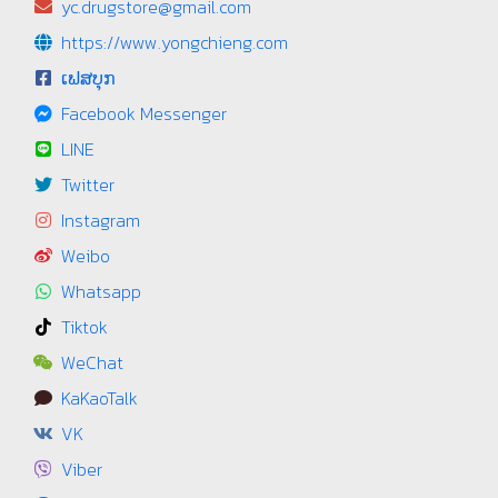
yc.drugstore@gmail.com
https://www.yongchieng.com
ເຟສບຸກ
Facebook Messenger
LINE
Twitter
Instagram
Weibo
Whatsapp
Tiktok
WeChat
KaKaoTalk
VK
Viber