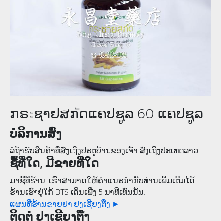
ກຣะຊາຢສກัດແຄປຊູລ 60 ແຄປຊູລ
ບໍລິການສົ່ງ
ລໍຖ້າຮັບສິນຄ້າທີ່ສົ່ງເຖິງປະຕູບ້ານຂອງເຈົ້າ ສົ່ງເຖິງປະເທດລາວ
ຊື້ທີ່ໃດ, ມີຂາຍທີ່ໃດ
ມາຊື້ທີ່ຮ້ານ, ເຮົາສາມາດໃຫ້ຄໍາແນະນຳກັບທ່ານເພີ່ມເຕີມໄດ້.
ຮ້ານເຮົາຢູ່ໃກ້ BTS ເດິນເພີ່ງ 5 ນາທີເທົ່ນນັ້ນ.
ແຜນທີ່ຮ້ານຂາຍຢາ ຢງເຊີຍງຕຶ໊ງ ►
ຕິດຕໍ່ ຢງເຊີຍງຕຶ໊ງ