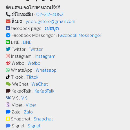
ທ່ານສາມາດໂທຫາພວກເຮົາທີ່
ເບີ​ໂທລະ​ສັບ :
02-212-4082
ອີເມວ :
yc.drugstore@gmail.com
facebook page :
ເຟສບຸກ
Facebook Messenger :
Facebook Messenger
LINE :
LINE
Twitter :
Twitter
Instagram :
Instagram
Weibo :
Weibo
WhatsApp :
Whatsapp
Tiktok :
Tiktok
WeChat :
WeChat
KakaoTalk :
KaKaoTalk
VK :
VK
Viber :
Viber
Zalo :
Zalo
Snapchat :
Snapchat
Signal :
Signal