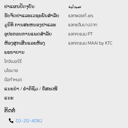
ຢາແຜນປັດຈຸບັນ
صيدلية
ຮັບຈັດຢາແລະເວຊະພັນສໍາລັບ
แลกพอยท์ ais
ມູນິທິ
ການສະຫນອງຢາແລະ
แลกแต้มบางจาก
ອຸປະກອນການແພດສໍາລັບ
แลกคะแนน PT
ຫ້ອງສຸກເສີນແລະຫ້ອງ
แลกคะแนน MAAI by KTC
ພະຍາບານ
โกจิเบอร์รี่
นโยบาย
ข้อกำหนด
ແນະນຳ / ຄຳຕິຊົມ / ຂໍ້ສະເໜີ
ແນະ
ຕິດຕໍ່
02-212-4082