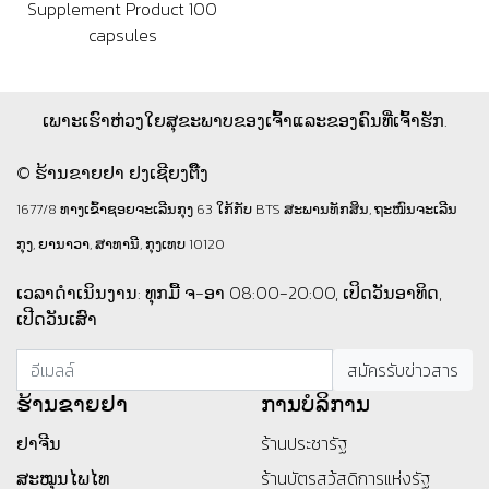
Supplement Product 100
capsules
ເພາະເຮົາຫ່ວງໃຍສຸຂະພາບຂອງເຈົ້າແລະຂອງຄົນທີ່ເຈົ້າຮັກ.
© ຮ້ານຂາຍຢາ ຢງເຊີຍງຕຶ໊ງ
1677/8 ທາງເຂົ້າຊອຍຈະເລີນກຸງ 63 ໃກ້ກັບ BTS ສະພານທັກສິນ, ຖະໜົນຈະເລີນ
ກຸງ, ຍານາວາ, ສາທານີ, ກຸງເທບ 10120
ເວລາດຳເນິນງານ: ທຸກມື້ ຈ-ອາ 08:00-20:00, ເປິດວັນອາທິດ,
ເປີດວັນເສົາ
ຮ້ານ​ຂາຍ​ຢາ
ການບໍລິການ
ຢາຈີນ
ร้านประชารัฐ
ສະໝຸນໄພໄທ
ร้านบัตรสว้สดิการแห่งรัฐ