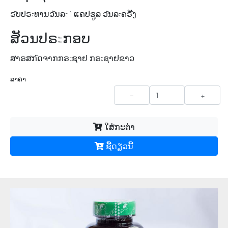
ຣัບປຣะທານວัນລะ 1 ແຄປຊູລ ວัນລะຄຣัັງ
ສັວນປຣะກອບ
ສາຣສກัດຈາກກຣะຊາຢ ກຣะຊາຢຂາວ
ລາຄາ
-
+
ໃສ່ກະຕ່າ
ຊື້​ດຽວ​ນີ້