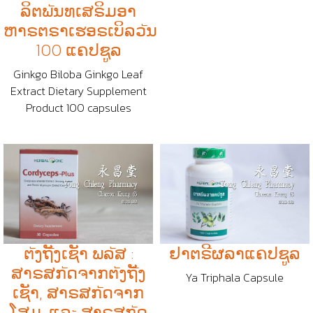
ລິຕພัນທເສຣິມອາ
ຫາຣຕຣາເຮອຣເບິລວัນ
100 ແຄປຊູລ
Ginkgo Biloba Ginkgo Leaf
Extract Dietary Supplement
Product 100 capsules
ຕัງຖัັງເຊັາ ພລัສ :
ຢາຕຣີຜລາແຄປຊູລ
ສາຣສກัດຈາກຕัງຖัັງ
Ya Triphala Capsule
ເຊັາ, ສາຣສກัດຈາກ
ໂສມ, ແລะ ສາຣສກัດ