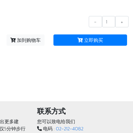
-
+
加到购物车
立即购买
联系方式
出更多建
您可以致电给我们
轨仅5分钟步行
电码 :
02-212-4082