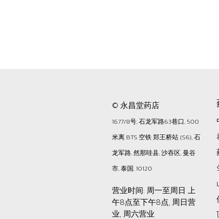
© 永昌堂药店
1677/8号, 石龙军路63巷口, 500
米离 BTS 空铁 郑王桥站 (S6), 石
龙军路, 然那哇县, 沙吞区, 曼谷
市, 泰国, 10120
营业时间: 周一至周日 上
午8点至下午8点, 周日营
业, 周六营业