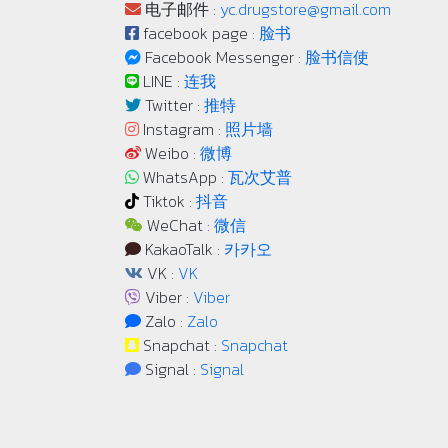
电子邮件 :
yc.drugstore@gmail.com
facebook page :
脸书
Facebook Messenger :
脸书信使
LINE :
连我
Twitter :
推特
Instagram :
照片墙
Weibo :
微博
WhatsApp :
瓦次艾普
Tiktok :
抖音
WeChat :
微信
KakaoTalk :
카카오
VK :
VK
Viber :
Viber
Zalo :
Zalo
Snapchat :
Snapchat
Signal :
Signal