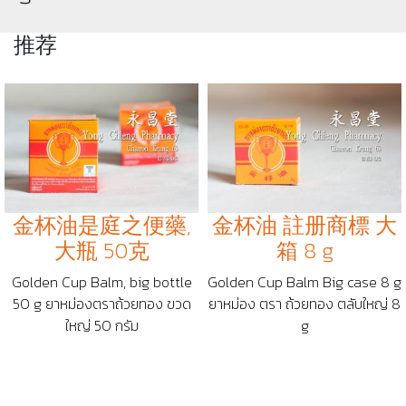
推荐
金杯油是庭之便藥,
金杯油 註册商標 大
大瓶 50克
箱 8 g
Golden Cup Balm, big bottle
Golden Cup Balm Big case 8 g
50 g ยาหม่องตราถ้วยทอง ขวด
ยาหม่อง ตรา ถ้วยทอง ตลับใหญ่ 8
ใหญ่ 50 กรัม
g