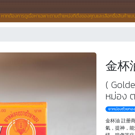
น หากต้องการดูเนื้อหาเฉพาะตามตำแหน่งที่ตั้งของคุณและเลือกซื้อสินค้าแ
金杯油
( Gold
หม่อง ต
ยาหม่องถ้วยทอ
金杯油 註册商
氣，提神，能