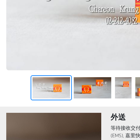
外送
等待接收交付
(EMS), 嘉里快