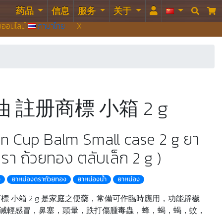
药品
信息
服务
关于


บบออนไลน์
ภาษาไทย
X
 註册商標 小箱 2 g
en Cup Balm Small case 2 g ยา
รา ถ้วยทอง ตลับเล็ก 2 g )
ง
ยาหม่องตราถ้วยทอง
ยาหม่องน้ำ
ยาหม่อง
標 小箱 2 g 是家庭之便藥，常備可作臨時應用，功能辟穢
減輕感冒，鼻塞，頭暈，跌打傷腫毒蟲，蜂，蝎，蝎，蚊，