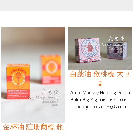
白薬油 猴桃標 大 8
g
White Monkey Holding Peach
Balm Big 8 g ยาหม่องขาว ตรา
ลิงถือลูกท้อ ตลับใหญ่ 8 กรัม
金杯油 註册商標 瓶