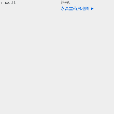
inhood ).
路程。
永昌堂药房地图 ►