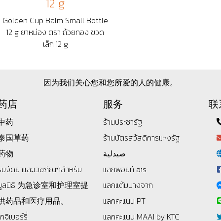
12 g
Golden Cup Balm Small Bottle
12 g ยาหม่อง ตรา ถ้วยทอง ขวด
เล็ก 12 g
因为我们关心您和您所爱的人的健康。
药店
服务
联
中药
ร้านประชารัฐ
泰国草药
ร้านบัตรสว้สดิการแห่งรัฐ
药物
صيدلية
รับจัดยาและเวชภัณฑ์สำหรับ
แลกพอยท์ ais
มูลนิธิ
为急诊室和护理室提
แลกแต้มบางจาก
供药品和医疗用品。
แลกคะแนน PT
โกจิเบอร์รี่
แลกคะแนน MAAI by KTC