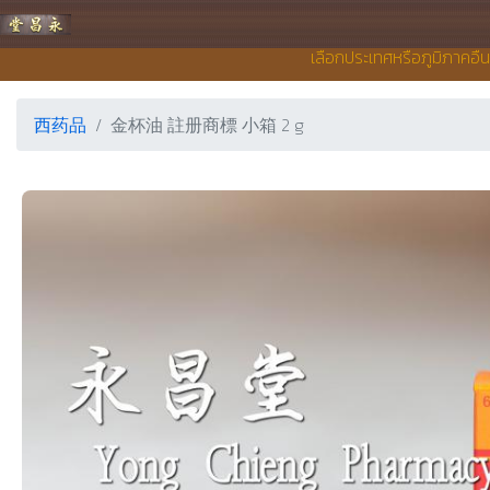
永昌堂药店
เลือกประเทศหรือภูมิภาคอื่
西药品
金杯油 註册商標 小箱 2 g