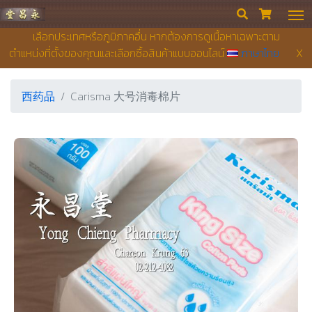
永昌堂药店


เลือกประเทศหรือภูมิภาคอื่น หากต้องการดูเนื้อหาเฉพาะตาม
ตำแหน่งที่ตั้งของคุณและเลือกซื้อสินค้าแบบออนไลน์
ภาษาไทย
X
西药品
Carisma 大号消毒棉片