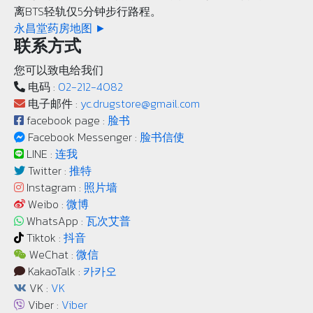
离BTS轻轨仅5分钟步行路程。
永昌堂药房地图 ►
联系方式
您可以致电给我们
电码 :
02-212-4082
电子邮件 :
yc.drugstore@gmail.com
facebook page :
脸书
Facebook Messenger :
脸书信使
LINE :
连我
Twitter :
推特
Instagram :
照片墙
Weibo :
微博
WhatsApp :
瓦次艾普
Tiktok :
抖音
WeChat :
微信
KakaoTalk :
카카오
VK :
VK
Viber :
Viber