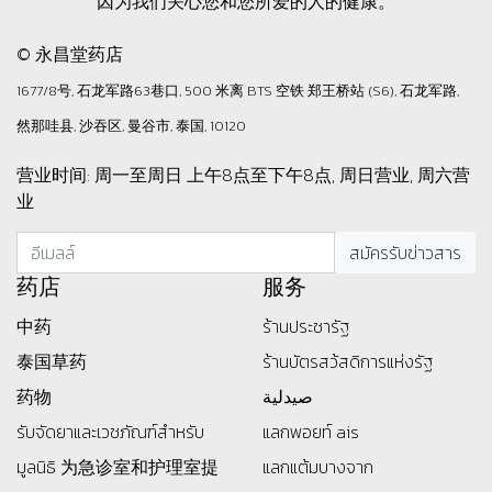
因为我们关心您和您所爱的人的健康。
© 永昌堂药店
1677/8号, 石龙军路63巷口, 500 米离 BTS 空铁 郑王桥站 (S6), 石龙军路,
然那哇县, 沙吞区, 曼谷市, 泰国, 10120
营业时间: 周一至周日 上午8点至下午8点, 周日营业, 周六营
业
药店
服务
中药
ร้านประชารัฐ
泰国草药
ร้านบัตรสว้สดิการแห่งรัฐ
药物
صيدلية
รับจัดยาและเวชภัณฑ์สำหรับ
แลกพอยท์ ais
มูลนิธิ
为急诊室和护理室提
แลกแต้มบางจาก