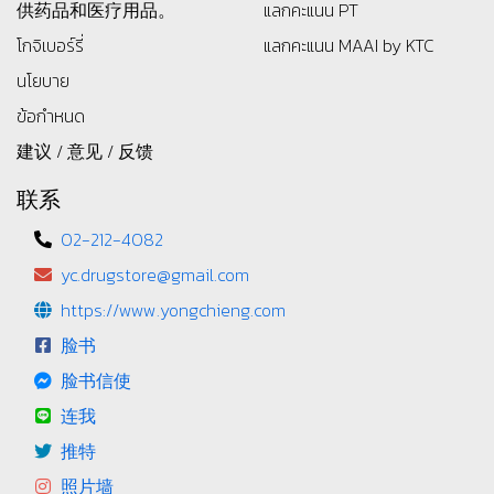
供药品和医疗用品。
แลกคะแนน PT
โกจิเบอร์รี่
แลกคะแนน MAAI by KTC
นโยบาย
ข้อกำหนด
建议 / 意见 / 反馈
联系
02-212-4082
yc.drugstore@gmail.com
https://www.yongchieng.com
脸书
脸书信使
连我
推特
照片墙