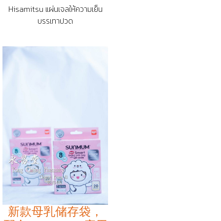
Hisamitsu แผ่นเจลให้ความเย็น
บรรเทาปวด
新款母乳储存袋，