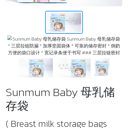
Sunmum Baby 母乳储
存袋
( Breast milk storage bags