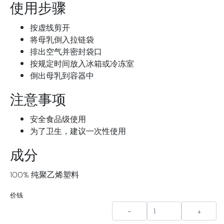
使用步骤
按虚线剪开
将母乳倒入拉链袋
排出空气并密封袋口
按规定时间放入冰箱或冷冻室
倒出母乳到容器中
注意事项
安全食品级使用
为了卫生，建议一次性使用
成分
100% 纯聚乙烯塑料
价钱
-
+