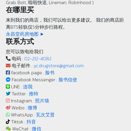
Grab, Bolt, 啦啦快送, Lineman, Robinhood ).
在哪里买
来到我们的商店，我们可以给出更多建议。 我们的商店距
离BTS轻轨仅5分钟步行路程。
永昌堂药房地图 ►
联系方式
您可以致电给我们
电码 :
02-212-4082
电子邮件 :
yc.drugstore@gmail.com
facebook page :
脸书
Facebook Messenger :
脸书信使
LINE :
连我
Twitter :
推特
Instagram :
照片墙
Weibo :
微博
WhatsApp :
瓦次艾普
Tiktok :
抖音
WeChat :
微信