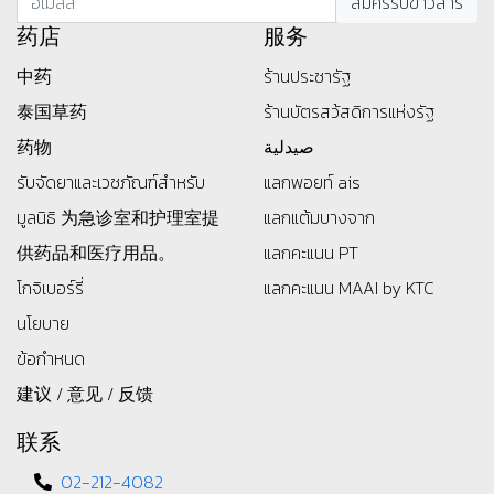
药店
服务
中药
ร้านประชารัฐ
泰国草药
ร้านบัตรสว้สดิการแห่งรัฐ
药物
صيدلية
รับจัดยาและเวชภัณฑ์สำหรับ
แลกพอยท์ ais
มูลนิธิ
为急诊室和护理室提
แลกแต้มบางจาก
供药品和医疗用品。
แลกคะแนน PT
โกจิเบอร์รี่
แลกคะแนน MAAI by KTC
นโยบาย
ข้อกำหนด
建议 / 意见 / 反馈
联系
02-212-4082