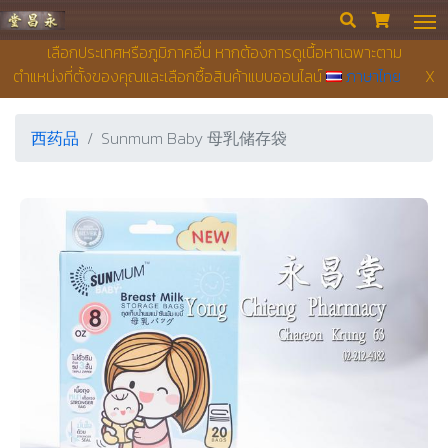
永昌堂药店


เลือกประเทศหรือภูมิภาคอื่น หากต้องการดูเนื้อหาเฉพาะตาม
ตำแหน่งที่ตั้งของคุณและเลือกซื้อสินค้าแบบออนไลน์
ภาษาไทย
X
西药品
Sunmum Baby 母乳储存袋