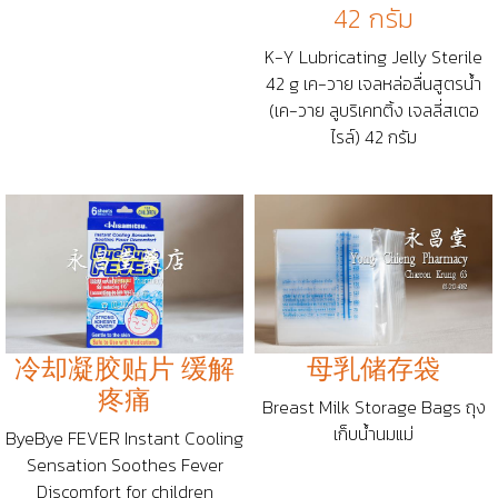
42 กรัม
K-Y Lubricating Jelly Sterile
42 g เค-วาย เจลหล่อลื่นสูตรน้ำ
(เค-วาย ลูบริเคทติ้ง เจลลี่สเตอ
ไรล์) 42 กรัม
冷却凝胶贴片 缓解
母乳储存袋
疼痛
Breast Milk Storage Bags ถุง
เก็บน้ำนมแม่
ByeBye FEVER Instant Cooling
Sensation Soothes Fever
Discomfort for children