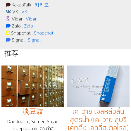
KakaoTalk :
카카오
VK :
VK
Viber :
Viber
Zalo :
Zalo
Snapchat :
Snapchat
Signal :
Signal
推荐
淡豆豉
เค-วาย เจลหล่อลื่น
สูตรน้ำ (เค-วาย ลูบริ
Dandouchi, Semen Sojae
เคทติ้ง เจลลี่สเตอไรล์)
Praeparatum ตาเต่าสี่