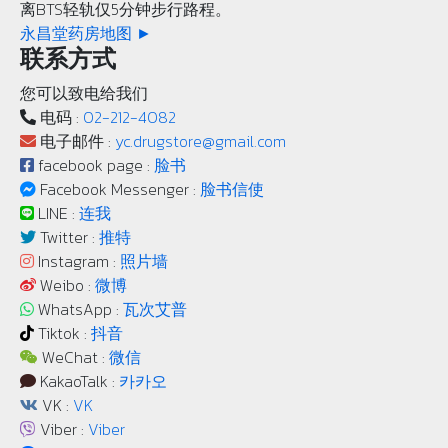
离BTS轻轨仅5分钟步行路程。
永昌堂药房地图 ►
联系方式
您可以致电给我们
电码 :
02-212-4082
电子邮件 :
yc.drugstore@gmail.com
facebook page :
脸书
Facebook Messenger :
脸书信使
LINE :
连我
Twitter :
推特
Instagram :
照片墙
Weibo :
微博
WhatsApp :
瓦次艾普
Tiktok :
抖音
WeChat :
微信
KakaoTalk :
카카오
VK :
VK
Viber :
Viber