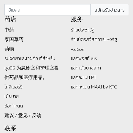
药店
服务
中药
ร้านประชารัฐ
泰国草药
ร้านบัตรสว้สดิการแห่งรัฐ
药物
صيدلية
รับจัดยาและเวชภัณฑ์สำหรับ
แลกพอยท์ ais
มูลนิธิ
为急诊室和护理室提
แลกแต้มบางจาก
供药品和医疗用品。
แลกคะแนน PT
โกจิเบอร์รี่
แลกคะแนน MAAI by KTC
นโยบาย
ข้อกำหนด
建议 / 意见 / 反馈
联系