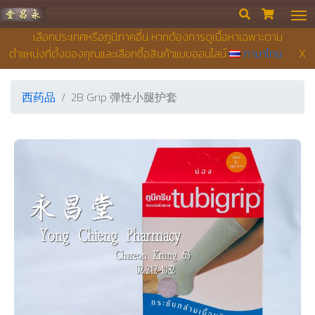
永昌堂药店


เลือกประเทศหรือภูมิภาคอื่น หากต้องการดูเนื้อหาเฉพาะตาม
ตำแหน่งที่ตั้งของคุณและเลือกซื้อสินค้าแบบออนไลน์
ภาษาไทย
X
西药品
2B Grip 弹性小腿护套