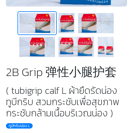
2B Grip 弹性小腿护套
( tubigrip calf L ผ้ายืดรัดน่อง
ทูบีกริบ สวมกระชับเพื่อสุขภาพ
กระชับกล้ามเนื้อบริเวณน่อง )
ทูบีกริบน่อง L