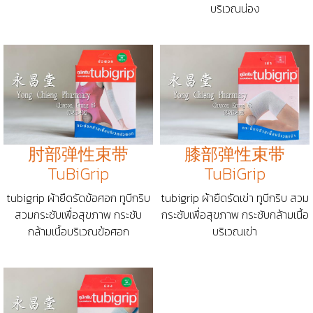
บริเวณน่อง
肘部弹性束带
膝部弹性束带
TuBiGrip
TuBiGrip
tubigrip ผ้ายืดรัดข้อศอก ทูบีกริบ
tubigrip ผ้ายืดรัดเข่า ทูบีกริบ สวม
สวมกระชับเพื่อสุขภาพ กระชับ
กระชับเพื่อสุขภาพ กระชับกล้ามเนื้อ
กล้ามเนื้อบริเวณข้อศอก
บริเวณเข่า