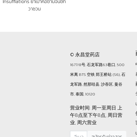
Insufflations ยาเป่าคอซานจินซีก
วาซวน
© 永昌堂药店
1677/8号, 石龙军路63巷口, 500
米离 BTS 空铁 郑王桥站 (S6), 石
龙军路, 然那哇县, 沙吞区, 曼谷
市, 泰国, 10120
营业时间: 周一至周日 上
午8点至下午8点, 周日营
业, 周六营业