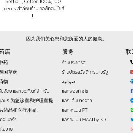
Softip L, Cotton 100%, 100
pieces สำลีพันก้าน ซอฟ์ทติป ไซส์
L
因为我们关心您和您所爱的人的健康。
药店
服务
联
中药
ร้านประชารัฐ
泰国草药
ร้านบัตรสว้สดิการแห่งรัฐ
药物
صيدلية
รับจัดยาและเวชภัณฑ์สำหรับ
แลกพอยท์ ais
มูลนิธิ
为急诊室和护理室提
แลกแต้มบางจาก
供药品和医疗用品。
แลกคะแนน PT
โกจิเบอร์รี่
แลกคะแนน MAAI by KTC
นโยบาย