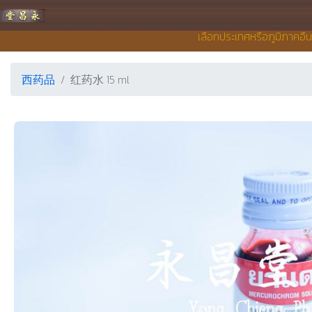
永昌堂药店
เลือกประเทศหรือภูมิภาคอื่
西药品
红药水 15 ml