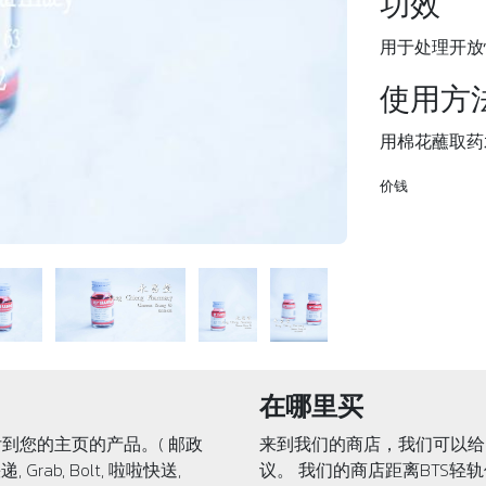
功效
用于处理开放
使用方
用棉花蘸取药
价钱
在哪里买
到您的主页的产品。( 邮政
来到我们的商店，我们可以给
递, Grab, Bolt, 啦啦快送,
议。 我们的商店距离BTS轻