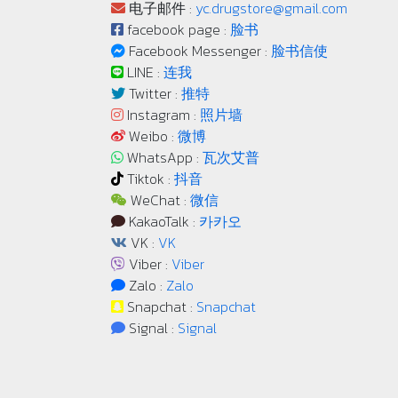
电子邮件 :
yc.drugstore@gmail.com
facebook page :
脸书
Facebook Messenger :
脸书信使
LINE :
连我
Twitter :
推特
Instagram :
照片墙
Weibo :
微博
WhatsApp :
瓦次艾普
Tiktok :
抖音
WeChat :
微信
KakaoTalk :
카카오
VK :
VK
Viber :
Viber
Zalo :
Zalo
Snapchat :
Snapchat
Signal :
Signal