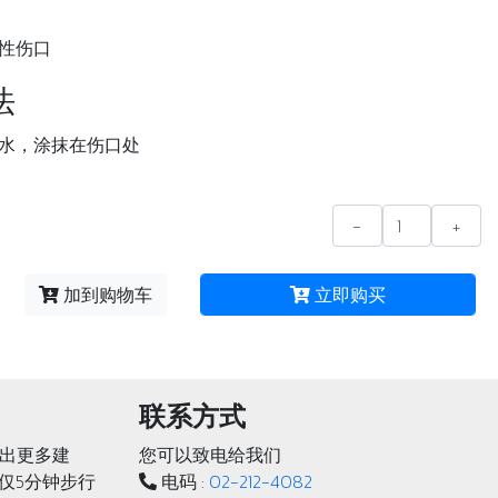
性伤口
法
水，涂抹在伤口处
-
+
加到购物车
立即购买
联系方式
出更多建
您可以致电给我们
轨仅5分钟步行
电码 :
02-212-4082