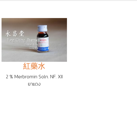
紅藥水
2 % Merbromin Soln. NF. XII
ยาแดง