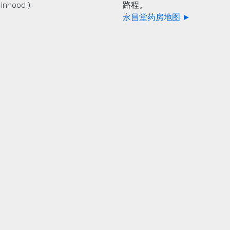
inhood ).
路程。
永昌堂药房地图 ►