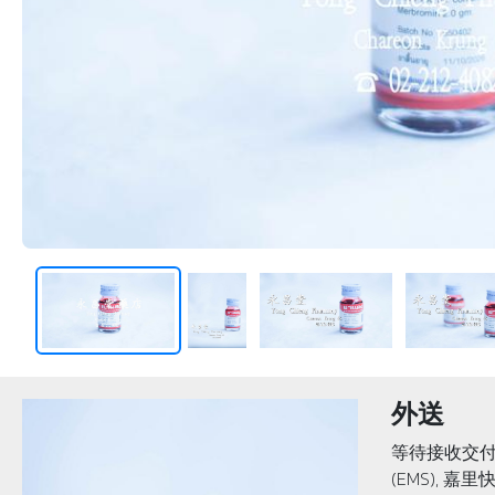
外送
等待接收交付
(EMS), 嘉里快