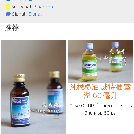
Snapchat :
Snapchat
Signal :
Signal
推荐
纯橄榄油 威特雅 室
温 60 毫升
Olive Oil BP น้ำมันมะกอก บริสุทธิ์
วิทยาศรม 60 มล