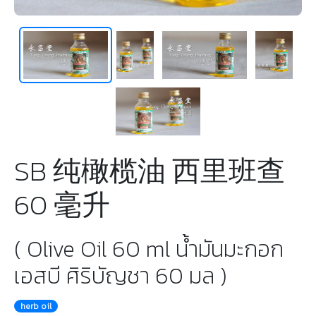
SB 纯橄榄油 西里班查
60 毫升
( Olive Oil 60 ml น้ำมันมะกอก
เอสบี ศิริบัญชา 60 มล )
herb oil