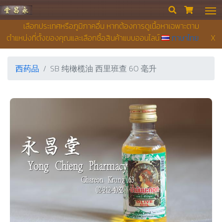
永昌堂药店


เลือกประเทศหรือภูมิภาคอื่น หากต้องการดูเนื้อหาเฉพาะตาม
ตำแหน่งที่ตั้งของคุณและเลือกซื้อสินค้าแบบออนไลน์
ภาษาไทย
X
西药品
SB 纯橄榄油 西里班查 60 毫升