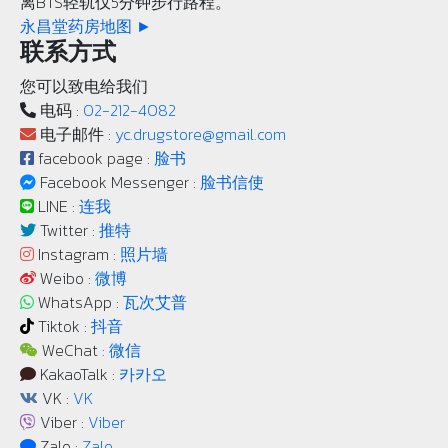
离BTS轻轨仅5分钟步行路程。
永昌堂药房地图 ►
联系方式
您可以致电给我们
电码 :
02-212-4082
电子邮件 :
yc.drugstore@gmail.com
facebook page :
脸书
Facebook Messenger :
脸书信使
LINE :
连我
Twitter :
推特
Instagram :
照片墙
Weibo :
微博
WhatsApp :
瓦次艾普
Tiktok :
抖音
WeChat :
微信
KakaoTalk :
카카오
VK :
VK
Viber :
Viber
Zalo :
Zalo