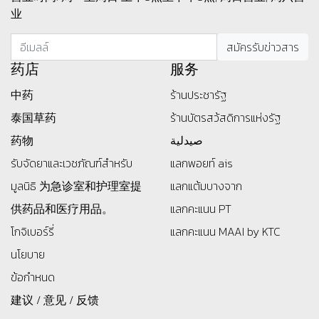
业
药店
服务
中药
ร้านประชารัฐ
泰国草药
ร้านบัตรสว้สดิการแห่งรัฐ
药物
صيدلية
รับจัดยาและเวชภัณฑ์สำหรับ
แลกพอยท์ ais
มูลนิธิ
为急诊室和护理室提
แลกแต้มบางจาก
供药品和医疗用品。
แลกคะแนน PT
โกจิเบอร์รี่
แลกคะแนน MAAI by KTC
นโยบาย
ข้อกำหนด
建议 / 意见 / 反馈