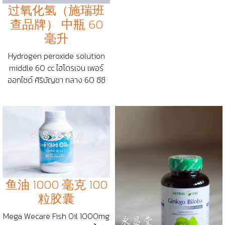
过氧化氢（施瑞班
查品牌） 中瓶 60
毫升
Hydrogen peroxide solution
middle 60 cc ไฮโดรเจน เพอร์
ออกไซด์ ศิริบัญชา กลาง 60 ซีซี
鱼油 1000 毫克 100
粒胶囊
Mega Wecare Fish Oil 1000mg