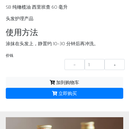
SB 纯橄榄油 西里班查 60 毫升
头发护理产品
使用方法
涂抹在头发上，静置约 10-30 分钟后再冲洗。
价钱
-
+
加到购物车
立即购买