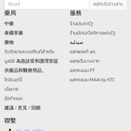
藥局
服務
中藥
ร้านประชารัฐ
泰國草藥
ร้านบัตรสว้สดิการแห่งรัฐ
藥物
صيدلية
รับจัดยาและเวชภัณฑ์สำหรับ
แลกพอยท์ ais
มูลนิธิ
為急診室和護理室提
แลกแต้มบางจาก
供藥品和醫療用品。
แลกคะแนน PT
โกจิเบอร์รี่
แลกคะแนน MAAI by KTC
นโยบาย
ข้อกำหนด
建議 / 意見 / 回饋
聯繫