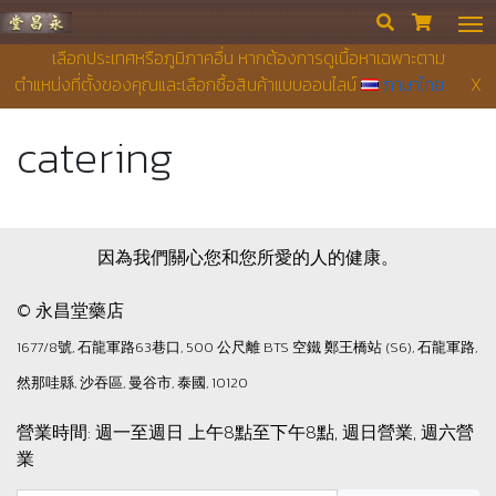
永昌堂藥店


เลือกประเทศหรือภูมิภาคอื่น หากต้องการดูเนื้อหาเฉพาะตาม
ตำแหน่งที่ตั้งของคุณและเลือกซื้อสินค้าแบบออนไลน์
ภาษาไทย
X
catering
因為我們關心您和您所愛的人的健康。
© 永昌堂藥店
1677/8號, 石龍軍路63巷口, 500 公尺離 BTS 空鐵 鄭王橋站 (S6), 石龍軍路,
然那哇縣, 沙吞區, 曼谷市, 泰國, 10120
營業時間: 週一至週日 上午8點至下午8點, 週日營業, 週六營
業