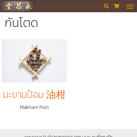
ร้านขายยา ย่งเชียงตึ๊ง


กันโตด
มะขามป้อม 油柑
Makham Pom