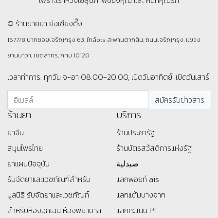
เพราะเราห่วงใยสุขภาพของคุณ และ คนที่คุณรัก
© ร้านขายยา ย่งเชียงตึ๊ง
1677/8 ปากซอยเจริญกรุง 63, ใกล้bts สะพานตากสิน, ถนนเจริญกรุง, แขวง
ยานนาวา, เขตสาทร, กทม 10120
เวลาทำการ: ทุกวัน จ-อา 08:00-20:00, เปิดวันอาทิตย์, เปิดวันเสาร์
ร้านยา
บริการ
ยาจีน
ร้านประชารัฐ
สมุนไพรไทย
ร้านบัตรสว้สดิการแห่งรัฐ
ยาแผนปัจจุบัน
صيدلية
รับจัดยาและเวชภัณฑ์สำหรับ
แลกพอยท์ ais
มูลนิธิ
รับจัดยาและเวชภัณฑ์
แลกแต้มบางจาก
สำหรับห้องฉุกเฉิน ห้องพยาบาล
แลกคะแนน PT