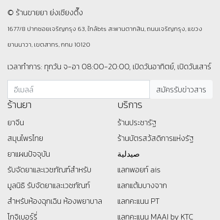
© ร้านขายยา ย่งเชียงตึ๊ง
1677/8 ปากซอยเจริญกรุง 63, ใกล้bts สะพานตากสิน, ถนนเจริญกรุง, แขวง
ยานนาวา, เขตสาทร, กทม 10120
เวลาทำการ: ทุกวัน จ-อา 08:00-20:00, เปิดวันอาทิตย์, เปิดวันเสาร์
ร้านยา
บริการ
ยาจีน
ร้านประชารัฐ
สมุนไพรไทย
ร้านบัตรสว้สดิการแห่งรัฐ
ยาแผนปัจจุบัน
صيدلية
รับจัดยาและเวชภัณฑ์สำหรับ
แลกพอยท์ ais
มูลนิธิ
รับจัดยาและเวชภัณฑ์
แลกแต้มบางจาก
สำหรับห้องฉุกเฉิน ห้องพยาบาล
แลกคะแนน PT
โกจิเบอร์รี่
แลกคะแนน MAAI by KTC