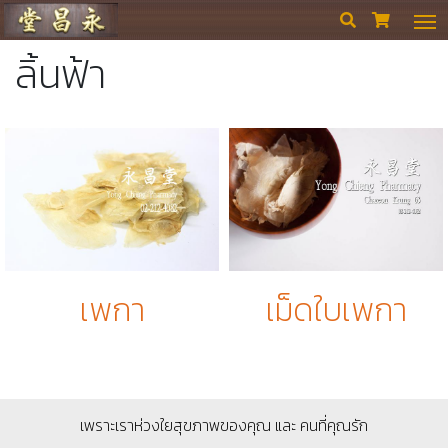
ร้านขายยา ย่งเชียงตึ๊ง


ลิ้นฟ้า
เพกา
เม็ดใบเพกา
เพราะเราห่วงใยสุขภาพของคุณ และ คนที่คุณรัก