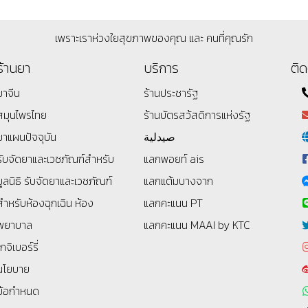
เพราะเราห่วงใยสุขภาพของคุณ และ คนที่คุณรัก
ร้านยา
บริการ
ติด
ยาจีน
ร้านประชารัฐ
สมุนไพรไทย
ร้านบัตรสว้สดิการแห่งรัฐ
ยาแผนปัจจุบัน
صيدلية
รับจัดยาและเวชภัณฑ์สำหรับ
แลกพอยท์ ais
มูลนิธิ
รับจัดยาและเวชภัณฑ์
แลกแต้มบางจาก
สำหรับห้องฉุกเฉิน ห้อง
แลกคะแนน PT
พยาบาล
แลกคะแนน MAAI by KTC
โกจิเบอร์รี่
นโยบาย
ข้อกำหนด