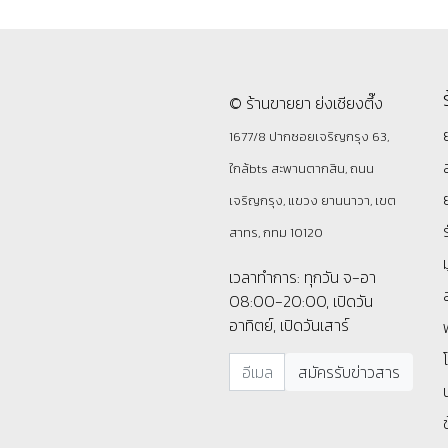
© ร้านขายยา ย่งเชียงตึ๊ง
1677/8 ปากซอยเจริญกรุง 63,
ใกล้bts สะพานตากสิน, ถนน
เจริญกรุง, แขวง ยานนาวา, เขต
สาทร, กทม 10120
เวลาทำการ: ทุกวัน จ-อา
08:00-20:00, เปิดวัน
อาทิตย์, เปิดวันเสาร์