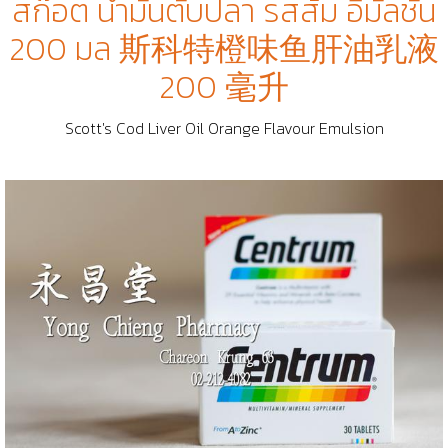
สก๊อต น้ำมันตับปลา รสส้ม อีมัลชั่น
200 มล 斯科特橙味鱼肝油乳液
200 毫升
Scott's Cod Liver Oil Orange Flavour Emulsion