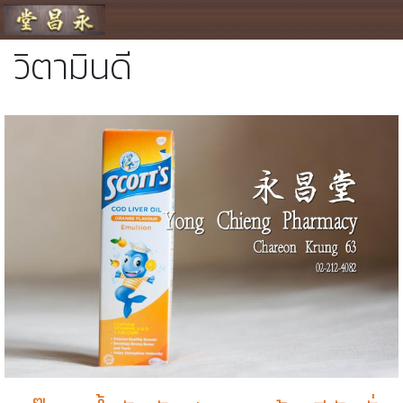
ร้านขายยา ย่งเชียงตึ๊ง
วิตามินดี