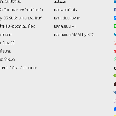
ยาแผนปัจจุบัน
صيدلية
รับจัดยาและเวชภัณฑ์สำหรับ
แลกพอยท์ ais
มูลนิธิ
รับจัดยาและเวชภัณฑ์
แลกแต้มบางจาก
สำหรับห้องฉุกเฉิน ห้อง
แลกคะแนน PT
พยาบาล
แลกคะแนน MAAI by KTC
โกจิเบอร์รี่
นโยบาย
ข้อกำหนด
แนะนำ / ติชม / เสนอแนะ