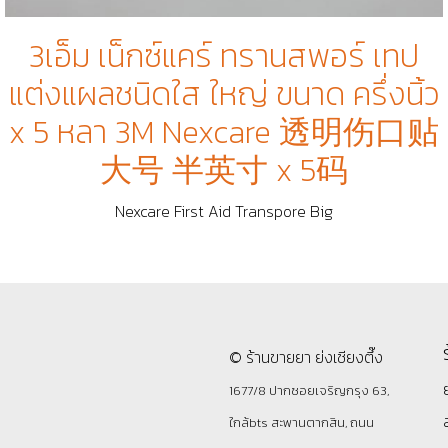
3เอ็ม เน็กซ์แคร์ ทรานสพอร์ เทป
แต่งแผลชนิดใส ใหญ่ ขนาด ครึ่งนิ้ว
x 5 หลา 3M Nexcare 透明伤口贴
大号 半英寸 x 5码
Nexcare First Aid Transpore Big
© ร้านขายยา ย่งเชียงตึ๊ง
1677/8 ปากซอยเจริญกรุง 63,
ใกล้bts สะพานตากสิน, ถนน