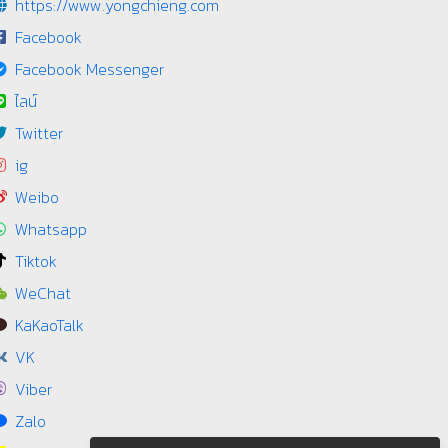
https://www.yongchieng.com
Facebook
Facebook Messenger
ไลน์
Twitter
ig
Weibo
Whatsapp
Tiktok
WeChat
KaKaoTalk
VK
Viber
Zalo