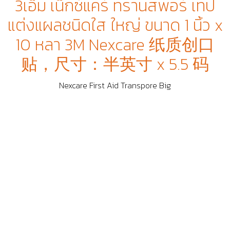
3เอ็ม เน็กซ์แคร์ ทรานสพอร์ เทป
แต่งแผลชนิดใส ใหญ่ ขนาด 1 นิ้ว x
10 หลา 3M Nexcare 纸质创口
贴，尺寸：半英寸 x 5.5 码
Nexcare First Aid Transpore Big