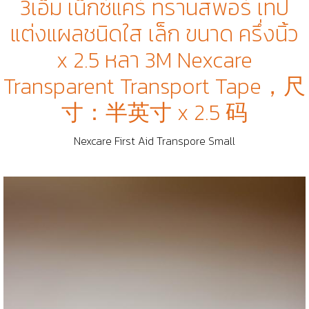
3เอ็ม เน็กซ์แคร์ ทรานสพอร์ เทป
แต่งแผลชนิดใส เล็ก ขนาด ครึ่งนิ้ว
x 2.5 หลา 3M Nexcare
Transparent Transport Tape，尺
寸：半英寸 x 2.5 码
Nexcare First Aid Transpore Small