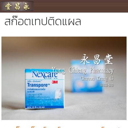
ร้านขายยา ย่งเชียงตึ๊ง
สก๊อตเทปติดแผล