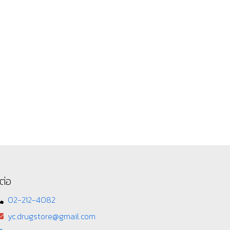
ต่อ
02-212-4082
yc.drugstore@gmail.com