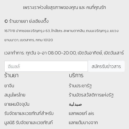
เพราะเราห่วงใยสุขภาพของคุณ และ คนที่คุณรัก
© ร้านขายยา ย่งเชียงตึ๊ง
1677/8 ปากซอยเจริญกรุง 63, ใกล้bts สะพานตากสิน, ถนนเจริญกรุง, แขวง
ยานนาวา, เขตสาทร, กทม 10120
เวลาทำการ: ทุกวัน จ-อา 08:00-20:00, เปิดวันอาทิตย์, เปิดวันเสาร์
ร้านยา
บริการ
ยาจีน
ร้านประชารัฐ
สมุนไพรไทย
ร้านบัตรสว้สดิการแห่งรัฐ
ยาแผนปัจจุบัน
صيدلية
รับจัดยาและเวชภัณฑ์สำหรับ
แลกพอยท์ ais
มูลนิธิ
รับจัดยาและเวชภัณฑ์
แลกแต้มบางจาก