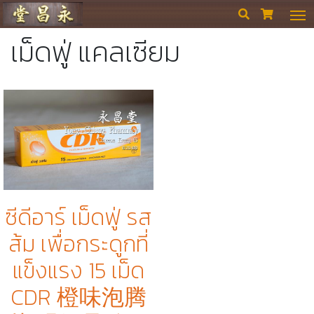
ร้านขายยา ย่งเชียงตึ๊ง


เม็ดฟู่ แคลเซียม
ซีดีอาร์ เม็ดฟู่ รส
ส้ม เพื่อกระดูกที่
แข็งแรง 15 เม็ด
CDR 橙味泡腾