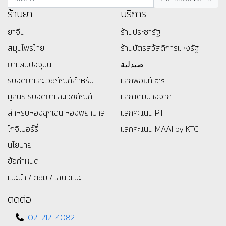
ร้านยา
บริการ
ยาจีน
ร้านประชารัฐ
สมุนไพรไทย
ร้านบัตรสว้สดิการแห่งรัฐ
ยาแผนปัจจุบัน
صيدلية
รับจัดยาและเวชภัณฑ์สำหรับ
แลกพอยท์ ais
มูลนิธิ
รับจัดยาและเวชภัณฑ์
แลกแต้มบางจาก
สำหรับห้องฉุกเฉิน ห้องพยาบาล
แลกคะแนน PT
โกจิเบอร์รี่
แลกคะแนน MAAI by KTC
นโยบาย
ข้อกำหนด
แนะนำ / ติชม / เสนอแนะ
ติดต่อ
02-212-4082