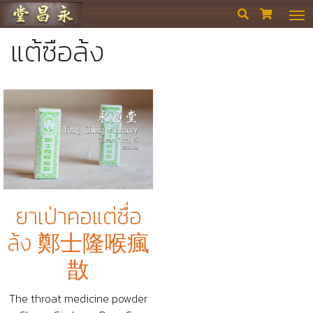
ร้านขายยา ย่งเชียงตึ๊ง


แต้ซือล้ง
ยาเป่าคอแต่ซื่อ
ล้ง 鄭士隆喉瘋
㪚
The throat medicine powder