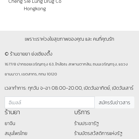
Cheng Sie Lung Drug Co
Hongkong
เพราะเราห่วงใยสุขภาพของคุณ และ คนที่คุณรัก
© ร้านขายยา ย่งเชียงตึ๊ง
1677/8 ปากซอยเจริญกรุง 63, ใกล้bts สะพานตากสิน, ถนนเจริญกรุง, แขวง
ยานนาวา, เขตสาทร, กทม 10120
เวลาทำการ: ทุกวัน จ-อา 08:00-20:00, เปิดวันอาทิตย์, เปิดวันเสาร์
ร้านยา
บริการ
ยาจีน
ร้านประชารัฐ
สมุนไพรไทย
ร้านบัตรสว้สดิการแห่งรัฐ