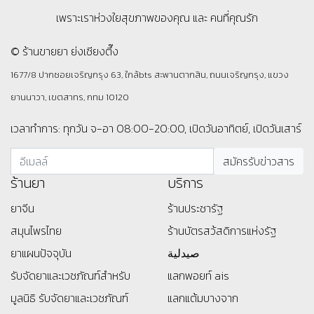
เพราะเราห่วงใยสุขภาพของคุณ และ คนที่คุณรัก
© ร้านขายยา ย่งเชียงตึ๊ง
1677/8 ปากซอยเจริญกรุง 63, ใกล้bts สะพานตากสิน, ถนนเจริญกรุง, แขวง
ยานนาวา, เขตสาทร, กทม 10120
เวลาทำการ: ทุกวัน จ-อา 08:00-20:00, เปิดวันอาทิตย์, เปิดวันเสาร์
ร้านยา
บริการ
ยาจีน
ร้านประชารัฐ
สมุนไพรไทย
ร้านบัตรสว้สดิการแห่งรัฐ
ยาแผนปัจจุบัน
صيدلية
รับจัดยาและเวชภัณฑ์สำหรับ
แลกพอยท์ ais
มูลนิธิ
รับจัดยาและเวชภัณฑ์
แลกแต้มบางจาก