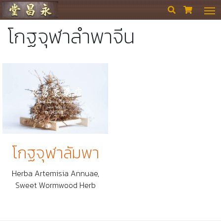
ร้านขายยา ย่งเชียงตึ๊ง


โกฐจุฬาลําพาจีน
โกฐจุฬาลัมพา
Herba Artemisia Annuae,
Sweet Wormwood Herb