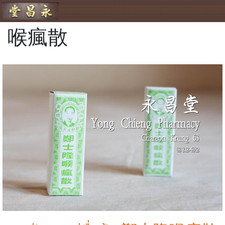
ร้านขายยา ย่งเชียงตึ๊ง
喉瘋散