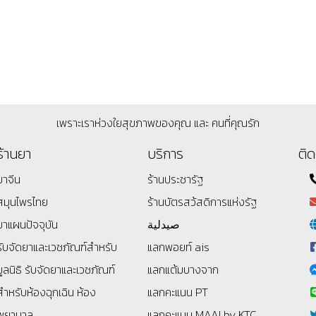
เพราะเราห่วงใยสุขภาพของคุณ และ คนที่คุณรัก
ร้านยา
บริการ
ติด
ยาจีน
ร้านประชารัฐ
สมุนไพรไทย
ร้านบัตรสว้สดิการแห่งรัฐ
ยาแผนปัจจุบัน
صيدلية
รับจัดยาและเวชภัณฑ์สำหรับ
แลกพอยท์ ais
มูลนิธิ
รับจัดยาและเวชภัณฑ์
แลกแต้มบางจาก
สำหรับห้องฉุกเฉิน ห้อง
แลกคะแนน PT
พยาบาล
แลกคะแนน MAAI by KTC