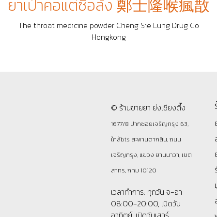
ยาเป่าคอแต่ซื่อล้ง 鄭士隆喉瘋㪚
The throat medicine powder Cheng Sie Lung Drug Co
Hongkong
© ร้านขายยา ย่งเชียงตึ๊ง
1677/8 ปากซอยเจริญกรุง 63,
ใกล้bts สะพานตากสิน, ถนน
เจริญกรุง, แขวง ยานนาวา, เขต
สาทร, กทม 10120
เวลาทำการ: ทุกวัน จ-อา
08:00-20:00, เปิดวัน
อาทิตย์, เปิดวันเสาร์