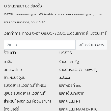
© ร้านขายยา ย่งเชียงตึ๊ง
1677/8 ปากซอยเจริญกรุง 63, ใกล้bts สะพานตากสิน, ถนนเจริญกรุง, แขวง
ยานนาวา, เขตสาทร, กทม 10120
เวลาทำการ: ทุกวัน จ-อา 08:00-20:00, เปิดวันอาทิตย์, เปิดวันเสาร์
ร้านยา
บริการ
ยาจีน
ร้านประชารัฐ
สมุนไพรไทย
ร้านบัตรสว้สดิการแห่งรัฐ
ยาแผนปัจจุบัน
صيدلية
รับจัดยาและเวชภัณฑ์สำหรับ
แลกพอยท์ ais
มูลนิธิ
รับจัดยาและเวชภัณฑ์
แลกแต้มบางจาก
สำหรับห้องฉุกเฉิน ห้องพยาบาล
แลกคะแนน PT
โกจิเบอร์รี่
แลกคะแนน MAAI by KTC