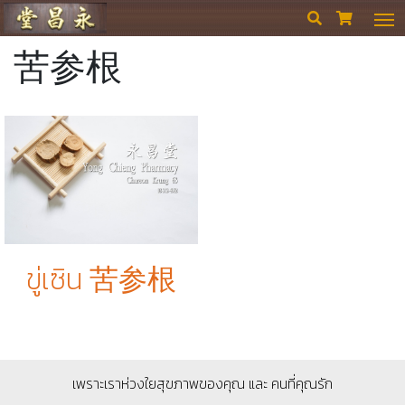
ร้านขายยา ย่งเชียงตึ๊ง


苦参根
ขู่เซิน 苦参根
เพราะเราห่วงใยสุขภาพของคุณ และ คนที่คุณรัก