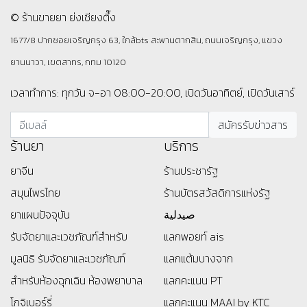
© ร้านขายยา ย่งเชียงตึ๊ง
1677/8 ปากซอยเจริญกรุง 63, ใกล้bts สะพานตากสิน, ถนนเจริญกรุง, แขวง
ยานนาวา, เขตสาทร, กทม 10120
เวลาทำการ: ทุกวัน จ-อา 08:00-20:00, เปิดวันอาทิตย์, เปิดวันเสาร์
ร้านยา
บริการ
ยาจีน
ร้านประชารัฐ
สมุนไพรไทย
ร้านบัตรสว้สดิการแห่งรัฐ
ยาแผนปัจจุบัน
صيدلية
รับจัดยาและเวชภัณฑ์สำหรับ
แลกพอยท์ ais
มูลนิธิ
รับจัดยาและเวชภัณฑ์
แลกแต้มบางจาก
สำหรับห้องฉุกเฉิน ห้องพยาบาล
แลกคะแนน PT
โกจิเบอร์รี่
แลกคะแนน MAAI by KTC