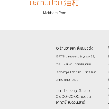
มะขามป้อม 油柑
Makham Pom
© ร้านขายยา ย่งเชียงตึ๊ง
1677/8 ปากซอยเจริญกรุง 63,
ใกล้bts สะพานตากสิน, ถนน
เจริญกรุง, แขวง ยานนาวา, เขต
สาทร, กทม 10120
เวลาทำการ: ทุกวัน จ-อา
08:00-20:00, เปิดวัน
อาทิตย์, เปิดวันเสาร์