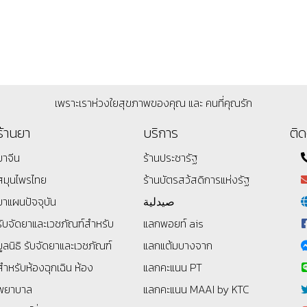
เพราะเราห่วงใยสุขภาพของคุณ และ คนที่คุณรัก
ร้านยา
บริการ
ติด
ยาจีน
ร้านประชารัฐ
สมุนไพรไทย
ร้านบัตรสว้สดิการแห่งรัฐ
ยาแผนปัจจุบัน
صيدلية
รับจัดยาและเวชภัณฑ์สำหรับ
แลกพอยท์ ais
มูลนิธิ
รับจัดยาและเวชภัณฑ์
แลกแต้มบางจาก
สำหรับห้องฉุกเฉิน ห้อง
แลกคะแนน PT
พยาบาล
แลกคะแนน MAAI by KTC