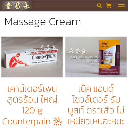
ร้านขายยา ย่งเชียงตึ๊ง


Massage Cream
เคาน์เตอร์เพน
เน็ค แอนด์​
สูตรร้อน ใหญ่
โชวล์เดอร์ รับ
120 g
บูสท์ ตราเสือ ไม่
Counterpain 热
เหนียวเหนอะหนะ