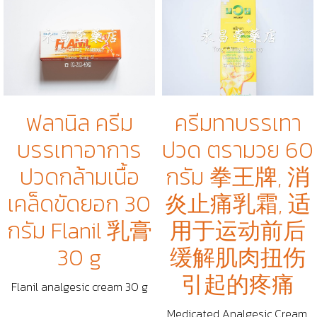
ฟลานิล ครีม
ครีมทาบรรเทา
บรรเทาอาการ
ปวด ตรามวย 60
ปวดกล้ามเนื้อ
กรัม 拳王牌, 消
เคล็ดขัดยอก 30
炎止痛乳霜, 适
กรัม Flanil 乳膏
用于运动前后
30 g
缓解肌肉扭伤
引起的疼痛
Flanil analgesic cream 30 g
Medicated Analgesic Cream,