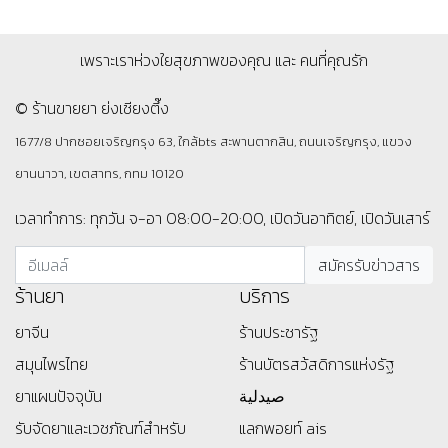
เพราะเราห่วงใยสุขภาพของคุณ และ คนที่คุณรัก
© ร้านขายยา ย่งเชียงตึ๊ง
1677/8 ปากซอยเจริญกรุง 63, ใกล้bts สะพานตากสิน, ถนนเจริญกรุง, แขวง
ยานนาวา, เขตสาทร, กทม 10120
เวลาทำการ: ทุกวัน จ-อา 08:00-20:00, เปิดวันอาทิตย์, เปิดวันเสาร์
ร้านยา
บริการ
ยาจีน
ร้านประชารัฐ
สมุนไพรไทย
ร้านบัตรสว้สดิการแห่งรัฐ
ยาแผนปัจจุบัน
صيدلية
รับจัดยาและเวชภัณฑ์สำหรับ
แลกพอยท์ ais