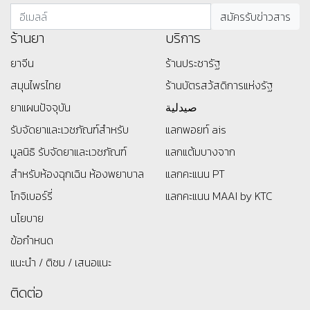
ร้านยา
บริการ
ยาจีน
ร้านประชารัฐ
สมุนไพรไทย
ร้านบัตรสว้สดิการแห่งรัฐ
ยาแผนปัจจุบัน
صيدلية
รับจัดยาและเวชภัณฑ์สำหรับ
แลกพอยท์ ais
มูลนิธิ
รับจัดยาและเวชภัณฑ์
แลกแต้มบางจาก
สำหรับห้องฉุกเฉิน ห้องพยาบาล
แลกคะแนน PT
โกจิเบอร์รี่
แลกคะแนน MAAI by KTC
นโยบาย
ข้อกำหนด
แนะนำ / ติชม / เสนอแนะ
ติดต่อ