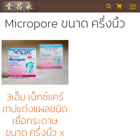
ร้านขายยา ย่งเชียงตึ๊ง


Micropore ขนาด ครึ่งนิ้ว
3เอ็ม เน็กซ์แคร์
เทปแต่งแผลชนิด
เยื่อกระดาษ
ขนาด ครึ่งนิ้ว x