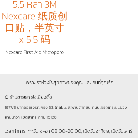
5.5 หลา 3M
Nexcare 纸质创
口贴，半英寸
x 5.5 码
Nexcare First Aid Micropore
เพราะเราห่วงใยสุขภาพของคุณ และ คนที่คุณรัก
© ร้านขายยา ย่งเชียงตึ๊ง
1677/8 ปากซอยเจริญกรุง 63, ใกล้bts สะพานตากสิน, ถนนเจริญกรุง, แขวง
ยานนาวา, เขตสาทร, กทม 10120
เวลาทำการ: ทุกวัน จ-อา 08:00-20:00, เปิดวันอาทิตย์, เปิดวันเสาร์