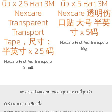
นิ้ว x 2.5 หลา 3M
นิ้ว x 5 หลา 3M
Nexcare
Nexcare 透明伤
Transparent
口贴 大号 半英
Transport
寸 x 5码
Tape，尺寸：
Nexcare First Aid Transpore
半英寸 x 2.5 码
Big
Nexcare First Aid Transpore
Small
เพราะเราห่วงใยสุขภาพของคุณ และ คนที่คุณรัก
© ร้านขายยา ย่งเชียงตึ๊ง