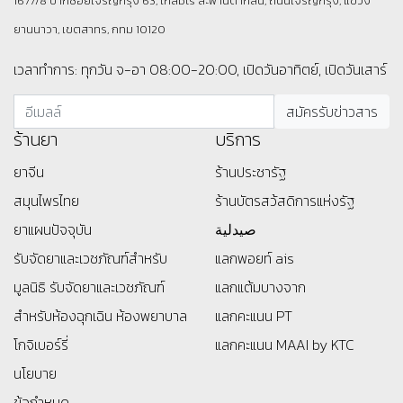
1677/8 ปากซอยเจริญกรุง 63, ใกล้bts สะพานตากสิน, ถนนเจริญกรุง, แขวง
ยานนาวา, เขตสาทร, กทม 10120
เวลาทำการ: ทุกวัน จ-อา 08:00-20:00, เปิดวันอาทิตย์, เปิดวันเสาร์
ร้านยา
บริการ
ยาจีน
ร้านประชารัฐ
สมุนไพรไทย
ร้านบัตรสว้สดิการแห่งรัฐ
ยาแผนปัจจุบัน
صيدلية
รับจัดยาและเวชภัณฑ์สำหรับ
แลกพอยท์ ais
มูลนิธิ
รับจัดยาและเวชภัณฑ์
แลกแต้มบางจาก
สำหรับห้องฉุกเฉิน ห้องพยาบาล
แลกคะแนน PT
โกจิเบอร์รี่
แลกคะแนน MAAI by KTC
นโยบาย
ข้อกำหนด