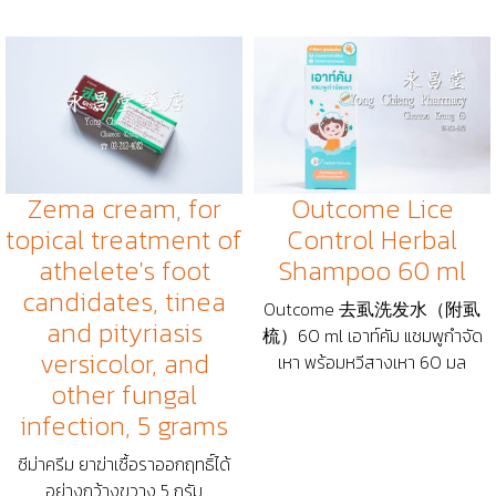
Zema cream, for
Outcome Lice
topical treatment of
Control Herbal
athelete's foot
Shampoo 60 ml
candidates, tinea
Outcome 去虱洗发水（附虱
and pityriasis
梳）60 ml เอาท์คัม แชมพูกำจัด
versicolor, and
เหา พร้อมหวีสางเหา 60 มล
other fungal
infection, 5 grams
ซีม่าครีม ยาฆ่าเชื้อราออกฤทธิ์ได้
อย่างกว้างขวาง 5 กรัม