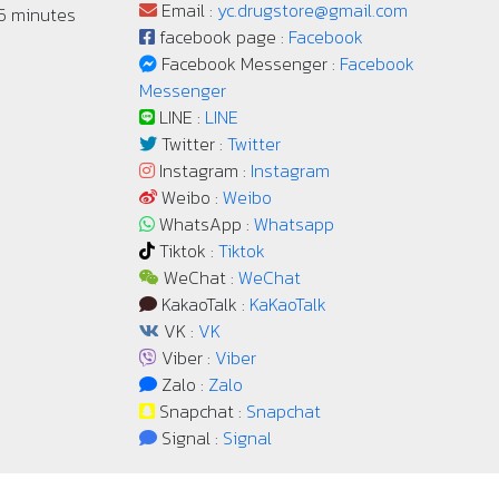
Email :
yc.drugstore@gmail.com
 5 minutes
facebook page :
Facebook
Facebook Messenger :
Facebook
Messenger
LINE :
LINE
Twitter :
Twitter
Instagram :
Instagram
Weibo :
Weibo
WhatsApp :
Whatsapp
Tiktok :
Tiktok
WeChat :
WeChat
KakaoTalk :
KaKaoTalk
VK :
VK
Viber :
Viber
Zalo :
Zalo
Snapchat :
Snapchat
Signal :
Signal