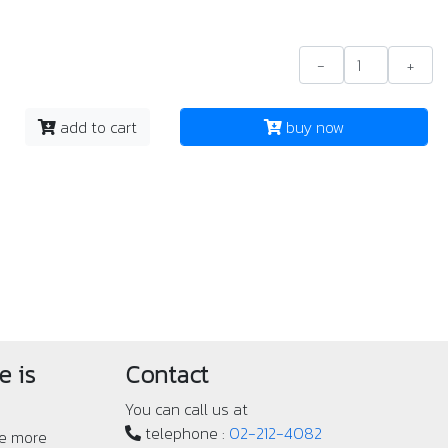
-
+
add to cart
buy now
e is
Contact
You can call us at
telephone :
02-212-4082
ve more