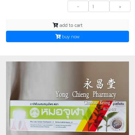
-
+
add to cart
buy now