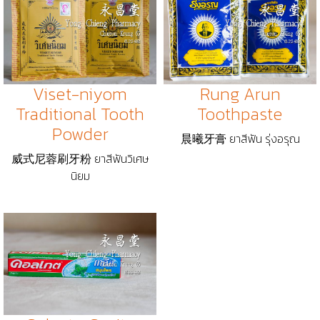
Viset-niyom
Rung Arun
Traditional Tooth
Toothpaste
Powder
晨曦牙膏 ยาสีฟัน รุ่งอรุณ
威式尼蓉刷牙粉 ยาสีฟันวิเศษ
นิยม