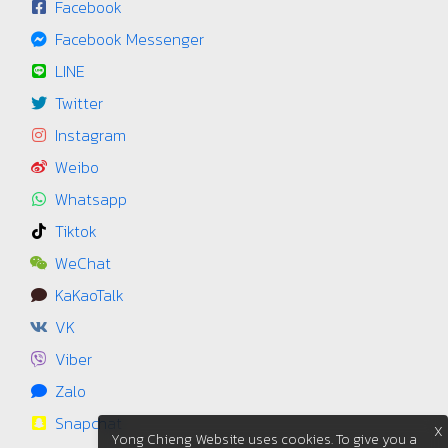
Facebook
Facebook Messenger
LINE
Twitter
Instagram
Weibo
Whatsapp
Tiktok
WeChat
KaKaoTalk
VK
Viber
Zalo
Snapchat
X
Yong Chieng Website uses cookies. To give you a