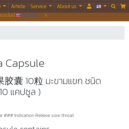
e
Article
Service
About us


บบออนไลน์
ภาษาไทย
X
 Capsule
胶囊 10粒 มะขามแขก ชนิด
10 แคปซูล )
 ### Indication Relieve sore throat