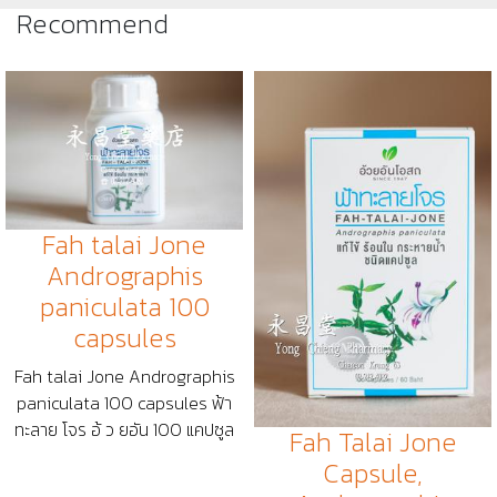
Recommend
Fah talai Jone
Andrographis
paniculata 100
capsules
Fah talai Jone Andrographis
paniculata 100 capsules ฟ้า
ทะลาย โจร อ้ ว ยอัน 100 แคปซูล
Fah Talai Jone
Capsule,