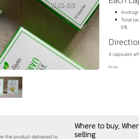
Each ca
Androgr
Total la
6%
Directio
4 capsules af
Price
Where to buy, Wher
selling
ve the product delivered to