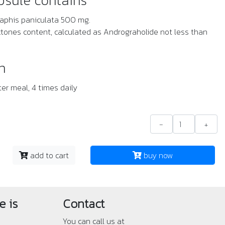
psule contains
aphis paniculata 500 mg.
ctones content, calculated as Andrograholide not less than
n
ter meal, 4 times daily
-
+
add to cart
buy now
e is
Contact
You can call us at