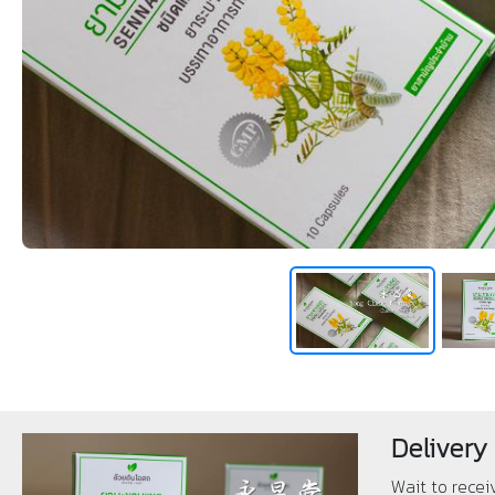
Delivery
Wait to recei