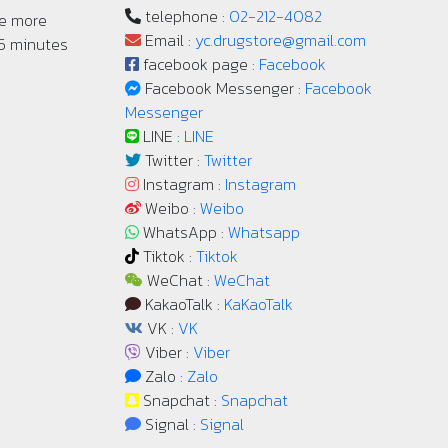
telephone :
02-212-4082
ve more
Email :
yc.drugstore@gmail.com
 5 minutes
facebook page :
Facebook
Facebook Messenger :
Facebook
Messenger
LINE :
LINE
Twitter :
Twitter
Instagram :
Instagram
Weibo :
Weibo
WhatsApp :
Whatsapp
Tiktok :
Tiktok
WeChat :
WeChat
KakaoTalk :
KaKaoTalk
VK :
VK
Viber :
Viber
Zalo :
Zalo
Snapchat :
Snapchat
Signal :
Signal