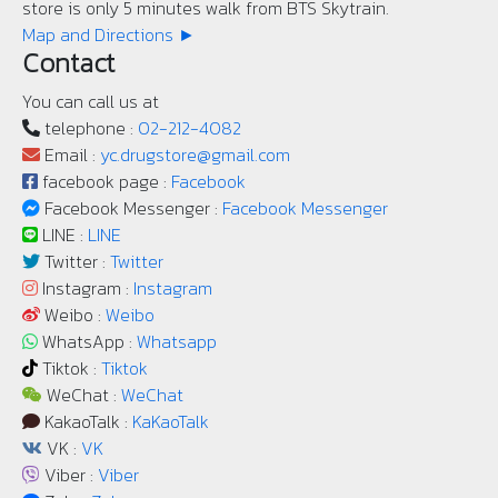
store is only 5 minutes walk from BTS Skytrain.
Map and Directions ►
Contact
You can call us at
telephone :
02-212-4082
Email :
yc.drugstore@gmail.com
facebook page :
Facebook
Facebook Messenger :
Facebook Messenger
LINE :
LINE
Twitter :
Twitter
Instagram :
Instagram
Weibo :
Weibo
WhatsApp :
Whatsapp
Tiktok :
Tiktok
WeChat :
WeChat
KakaoTalk :
KaKaoTalk
VK :
VK
Viber :
Viber