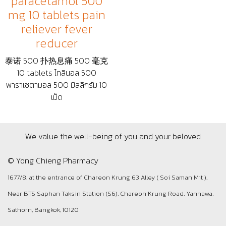
paracetamol 500
mg 10 tablets pain
reliever fever
reducer
泰诺 500 扑热息痛 500 毫克
10 tablets ไทลินอล 500
พาราเซตามอล 500 มิลลิกรัม 10
เม็ด
We value the well-being of you and your beloved
© Yong Chieng Pharmacy
1677/8, at the entrance of Chareon Krung 63 Alley ( Soi Saman Mit ),
Near BTS Saphan Taksin Station (S6), Chareon Krung Road, Yannawa,
Sathorn, Bangkok, 10120