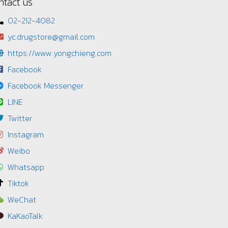
ntact us
02-212-4082
yc.drugstore@gmail.com
https://www.yongchieng.com
Facebook
Facebook Messenger
LINE
Twitter
Instagram
Weibo
Whatsapp
Tiktok
WeChat
KaKaoTalk