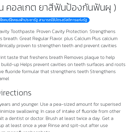
ัน คอลเกต ยาสีฟันป้องกันฟันผุ )
ุปโภคบริโภคธงฟ้าประชารัฐ สามารถใช้บัตรสวัสดิการแห่งรัฐ
avity Toothpaste. Proven Cavity Protection. Strengthens
s breath. Great Regular Flavor. plus Calcium Plus calcium
linically proven to strengthen teeth and prevent cavities
int taste that freshens breath Removes plaque to help
r build-up Helps prevent cavities on teeth surfaces and roots
ve fluoride formular that strengthens teeth Strengthens
amel
irections
 years and younger: Use a pea-sized amount for superised
nimize swallowing. In case of intake of fluoride from other
t a dentist or doctor. Brush at least twice a day. Get a
up at least once a year Rinse and spit-out after use