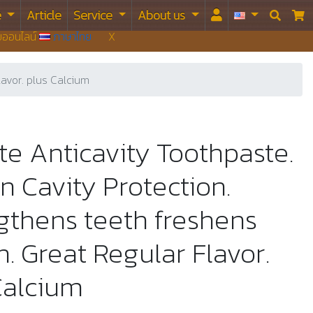
e
Article
Service
About us


บบออนไลน์
ภาษาไทย
X
avor. plus Calcium
te Anticavity Toothpaste.
n Cavity Protection.
gthens teeth freshens
h. Great Regular Flavor.
Calcium