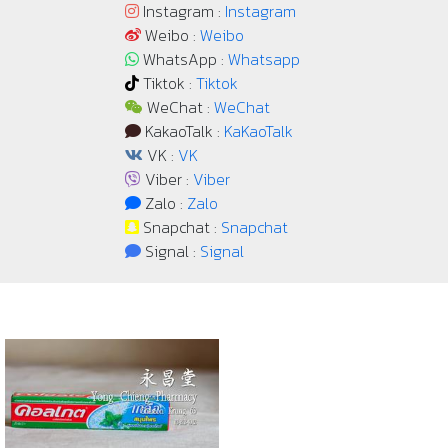
Instagram :
Instagram
Weibo :
Weibo
WhatsApp :
Whatsapp
Tiktok :
Tiktok
WeChat :
WeChat
KakaoTalk :
KaKaoTalk
VK :
VK
Viber :
Viber
Zalo :
Zalo
Snapchat :
Snapchat
Signal :
Signal