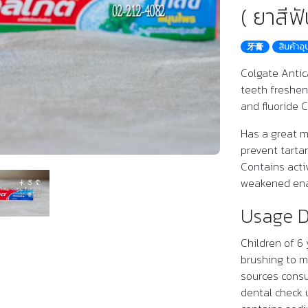
( ยาสีฟ
牙膏
สินค้าอ
Colgate Antic
teeth freshen
and fluoride C
Has a great m
prevent tarta
Contains acti
weakened en
Usage D
Children of 6
brushing to mi
sources consul
dental check 