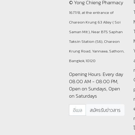
© Yong Chieng Pharmacy
1677/8, at the entrance of
Chareon Krung 63 Alley ( Soi
Saman Mit ), Near BTS Saphan
Taksin Station (S6), Chareon
Krung Road, Yannawa, Sathorn,
Bangkok, 10120
Opening Hours: Every day
08:00 AM - 08:00 PM,
Open on Sundays, Open
on Saturdays