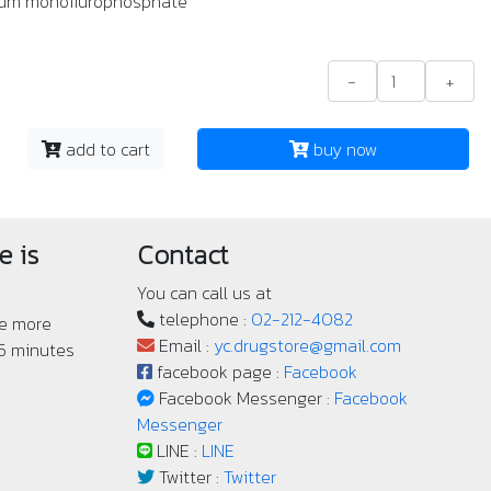
ium monoflurophosphate
-
+
add to cart
buy now
e is
Contact
You can call us at
telephone :
02-212-4082
ve more
Email :
yc.drugstore@gmail.com
 5 minutes
facebook page :
Facebook
Facebook Messenger :
Facebook
Messenger
LINE :
LINE
Twitter :
Twitter