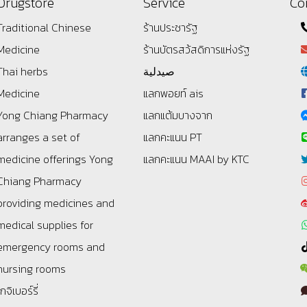
Drugstore
Service
Co
Traditional Chinese
ร้านประชารัฐ
Medicine
ร้านบัตรสว้สดิการแห่งรัฐ
Thai herbs
صيدلية
Medicine
แลกพอยท์ ais
Yong Chiang Pharmacy
แลกแต้มบางจาก
arranges a set of
แลกคะแนน PT
medicine offerings
Yong
แลกคะแนน MAAI by KTC
Chiang Pharmacy
providing medicines and
medical supplies for
emergency rooms and
nursing rooms
โกจิเบอร์รี่