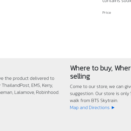
contains sod
Price
Where to buy, Wher
selling
ve the product delivered to
ThailandPost, EMS, Kerry,
Come to our store, we can gi
ineman, Lalamove, Robinhood.
suggestion. Our store is only
walk from BTS Skytrain.
Map and Directions ►