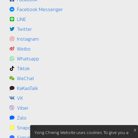
Facebook Messenger
LINE
Twitter
Instagram
Weibo
Whatsapp
Tiktok
WeChat
KaKaoTalk
VK
Viber
Zalo
Snapchat
X
Yong Chieng Website uses cookies. To give you a
Signal