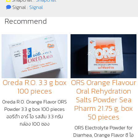
Signal :
Signal
Recommend
Oreda R.O. 3.3 g box
ORS Orange Flavour
100 pieces
Oral Rehydration
Salts Powder Sea
Oreda R.O. Orange Flavor ORS
Pharm 21.75 g, box
Powder 3.3 g box 100 pieces
50 pieces
ออรีด้า อาร์ โอ รสส้ม 3.3 กรัม
กล่อง 100 ซอง
ORS Electrolyte Powder for
Diarrhea, Orange Flavor ซี โอ