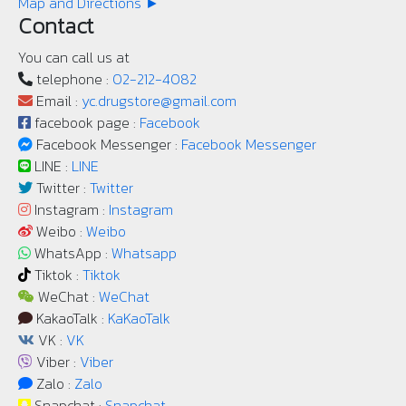
Map and Directions ►
Contact
You can call us at
telephone :
02-212-4082
Email :
yc.drugstore@gmail.com
facebook page :
Facebook
Facebook Messenger :
Facebook Messenger
LINE :
LINE
Twitter :
Twitter
Instagram :
Instagram
Weibo :
Weibo
WhatsApp :
Whatsapp
Tiktok :
Tiktok
WeChat :
WeChat
KakaoTalk :
KaKaoTalk
VK :
VK
Viber :
Viber
Zalo :
Zalo
Snapchat :
Snapchat