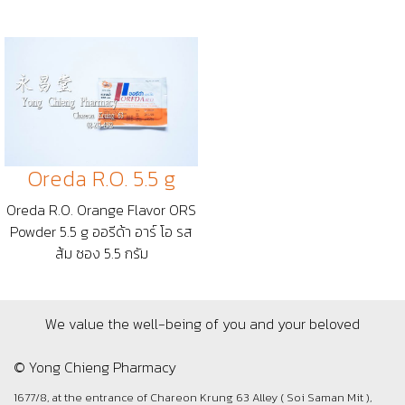
Oreda R.O. 5.5 g
Oreda R.O. Orange Flavor ORS
Powder 5.5 g ออรีด้า อาร์ โอ รส
ส้ม ซอง 5.5 กรัม
We value the well-being of you and your beloved
© Yong Chieng Pharmacy
1677/8, at the entrance of Chareon Krung 63 Alley ( Soi Saman Mit ),