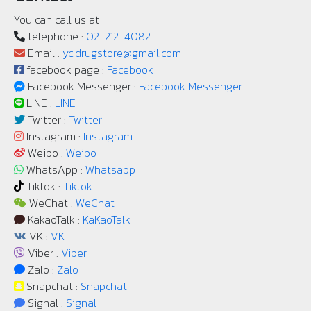
You can call us at
telephone :
02-212-4082
Email :
yc.drugstore@gmail.com
facebook page :
Facebook
Facebook Messenger :
Facebook Messenger
LINE :
LINE
Twitter :
Twitter
Instagram :
Instagram
Weibo :
Weibo
WhatsApp :
Whatsapp
Tiktok :
Tiktok
WeChat :
WeChat
KakaoTalk :
KaKaoTalk
VK :
VK
Viber :
Viber
Zalo :
Zalo
Snapchat :
Snapchat
Signal :
Signal