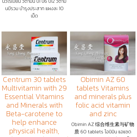
นิวโรเบียน วิตามิน บี1 บี6 บี12 วิตามิ
นบีรวม บำรุงประสาท แผงละ 10
เม็ด
Centrum 30 tablets
Obimin AZ 60
Multivitamin with 29
tablets Vitamins
Essential Vitamins
and minerals plus
and Minerals with
folic acid vitamin
Beta-carotene to
and zinc
help enhance
Obimin AZ 综合维生素与矿物
physical health,
质 60 tablets โอบิมิน แอแซด