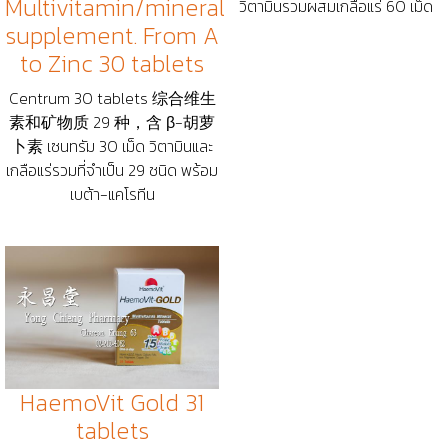
Multivitamin/mineral
วิตามินรวมผสมเกลือแร่ 60 เม็ด
supplement. From A
to Zinc 30 tablets
Centrum 30 tablets 综合维生
素和矿物质 29 种，含 β-胡萝
卜素 เซนทรัม 30 เม็ด วิตามินและ
เกลือแร่รวมที่จำเป็น 29 ชนิด พร้อม
เบต้า-แคโรทีน
HaemoVit Gold 31
tablets