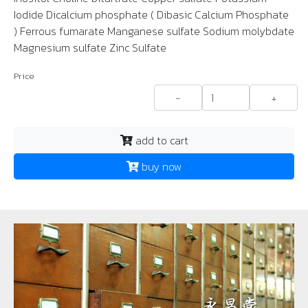
Iodide Dicalcium phosphate ( Dibasic Calcium Phosphate
) Ferrous fumarate Manganese sulfate Sodium molybdate
Magnesium sulfate Zinc Sulfate
Price
-
+
add to cart
buy now