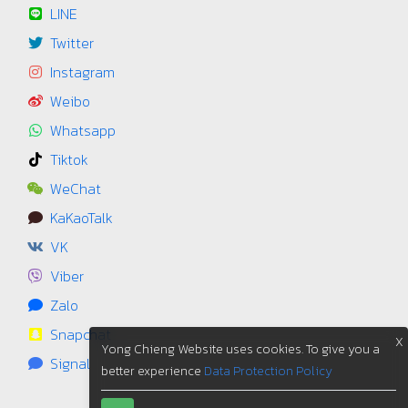
LINE
Twitter
Instagram
Weibo
Whatsapp
Tiktok
WeChat
KaKaoTalk
VK
Viber
Zalo
Snapchat
X
Yong Chieng Website uses cookies. To give you a
Signal
better experience
Data Protection Policy