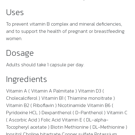
Uses
To prevent vitamin B complex and mineral deficiencies,
and to support the health of pregnant or breastfeeding
women.
Dosage
Adults should take 1 capsule per day.
Ingredients
Vitamin A ( Vitamin A Palmitate ) Vitamin D3 (
Cholecalciferol ) Vitamin B1 ( Thiamine monoitrate )
Vitamin B2 ( Riboflavin ) Nicotinamide Vitamin B6 (
Pyridoxine HCL ) Dexpanthenol ( D-Panthenol ) Vitamin C
( Ascorbic Acid ) Folic Acid Vitamin E ( DL-alpha-
Tocopheryl acetate ) Biotin Methionine ( DL-Methionine )
Inositol Choline bitartrate Copper sulfate Potassium