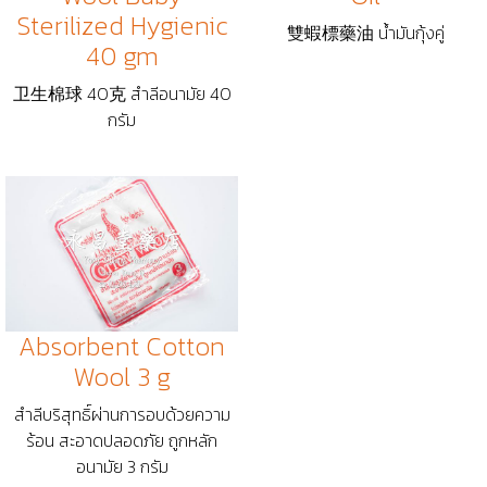
Sterilized Hygienic
雙蝦標藥油 น้ำมันกุ้งคู่
40 gm
卫生棉球 40克 สำลีอนามัย 40
กรัม
Absorbent Cotton
Wool 3 g
สำลีบริสุทธิ์ผ่านการอบด้วยความ
ร้อน สะอาดปลอดภัย ถูกหลัก
อนามัย 3 กรัม