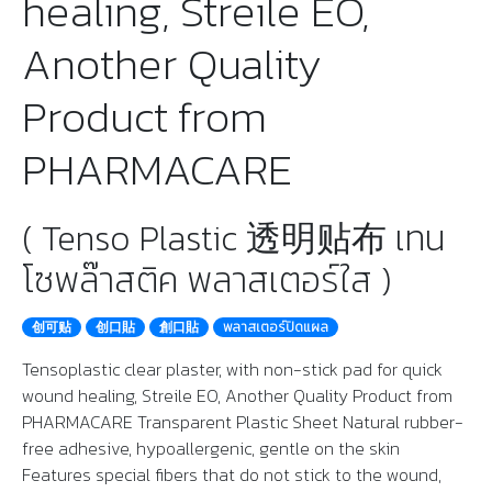
healing, Streile EO,
Another Quality
Product from
PHARMACARE
( Tenso Plastic 透明贴布 เทน
โซพล๊าสติค พลาสเตอร์ใส )
创可贴
创口貼
創口貼
พลาสเตอร์ปิดแผล
Tensoplastic clear plaster, with non-stick pad for quick
wound healing, Streile EO, Another Quality Product from
PHARMACARE Transparent Plastic Sheet Natural rubber-
free adhesive, hypoallergenic, gentle on the skin
Features special fibers that do not stick to the wound,