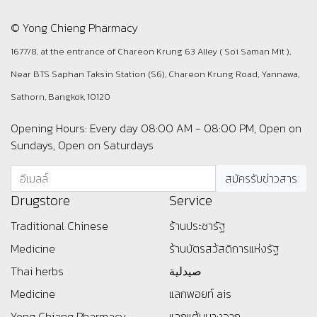
© Yong Chieng Pharmacy
1677/8, at the entrance of Chareon Krung 63 Alley ( Soi Saman Mit ),
Near BTS Saphan Taksin Station (S6), Chareon Krung Road, Yannawa,
Sathorn, Bangkok, 10120
Opening Hours: Every day 08:00 AM - 08:00 PM, Open on
Sundays, Open on Saturdays
Drugstore
Service
Traditional Chinese
ร้านประชารัฐ
Medicine
ร้านบัตรสว้สดิการแห่งรัฐ
Thai herbs
صيدلية
Medicine
แลกพอยท์ ais
Yong Chiang Pharmacy
แลกแต้มบางจาก