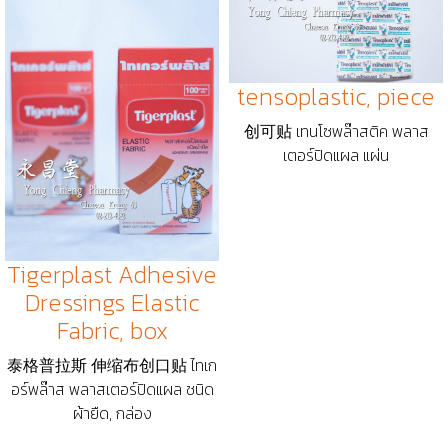
tensoplastic, piece
创可贴 เทนโซพล๊าสติค พลาส
เตอร์ปิดแผล แผ่น
Tigerplast Adhesive
Dressings Elastic
Fabric, box
泰格普拉斯 伸缩布创口贴 ไทเก
อร์พล๊าส พลาสเตอร์ปิดแผล ชนิด
ผ้ายืด, กล่อง