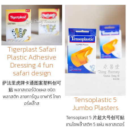
Tigerplast Safari
Plastic Adhesive
Dressing 4 fun
safari design
萨法里虎牌卡通图案塑料创可
贴 พลาสเตอร์ปิดแผล ชนิด
พลาสติก ลายการ์ตูน ซาฟารี ไทเก
Tensoplastic 5
อร์พล๊าส
Jumbo Plasters
Tensoplast 5 片超大号创可贴
เทนโซพล๊าสติค 5 แผ่น พลาสเตอร์