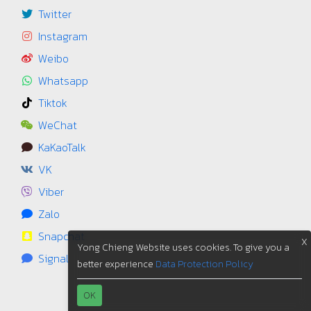
Twitter
Instagram
Weibo
Whatsapp
Tiktok
WeChat
KaKaoTalk
VK
Viber
Zalo
Snapchat
X
Yong Chieng Website uses cookies. To give you a
Signal
better experience
Data Protection Policy
OK