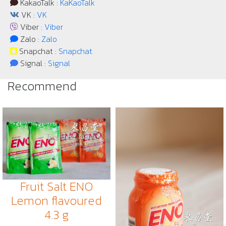
KakaoTalk :
KaKaoTalk
VK :
VK
Viber :
Viber
Zalo :
Zalo
Snapchat :
Snapchat
Signal :
Signal
Recommend
Fruit Salt ENO
Lemon flavoured
4.3 g