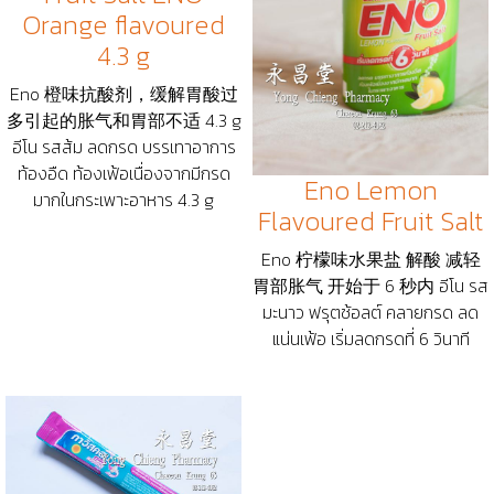
Orange flavoured
4.3 g
Eno 橙味抗酸剂，缓解胃酸过
多引起的胀气和胃部不适 4.3 g
อีโน รสส้ม ลดกรด บรรเทาอาการ
ท้องอืด ท้องเฟ้อเนื่องจากมีกรด
Eno Lemon
มากในกระเพาะอาหาร 4.3 g
Flavoured Fruit Salt
Eno 柠檬味水果盐 解酸 减轻
胃部胀气 开始于 6 秒内 อีโน รส
มะนาว ฟรุตช้อลต์ คลายกรด ลด
แน่นเฟ้อ เริ่มลดกรดที่ 6 วินาที