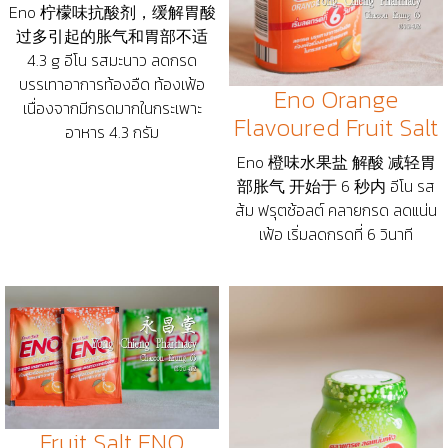
Eno 柠檬味抗酸剂，缓解胃酸
过多引起的胀气和胃部不适
4.3 g อีโน รสมะนาว ลดกรด
บรรเทาอาการท้องอืด ท้องเฟ้อ
Eno Orange
เนื่องจากมีกรดมากในกระเพาะ
Flavoured Fruit Salt
อาหาร 4.3 กรัม
Eno 橙味水果盐 解酸 减轻胃
部胀气 开始于 6 秒内 อีโน รส
ส้ม ฟรุตช้อลต์ คลายกรด ลดแน่น
เฟ้อ เริ่มลดกรดที่ 6 วินาที
Fruit Salt ENO